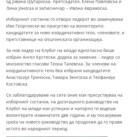
од Јована Шутароска- претседател, Елена Павловска и
Лина Јоноска и записничар – Ивона Аврамоска.
ЗНАЧЕЊЕ НА СЛУЖБАТА ЗА БАРАЊЕ
Изборниот состанок го отвори лидерот во заминување
ФОРМУЛАРИ ЗА БАРАЊА
Иво Георгиески во присуство на волонтерите,
кандидатите за ново координативно тело, членовите, и
ЗДРАВСТВЕНО ПРЕВЕНТИВНА ДЕЈНОСТ
претставници на општинската организација.
ПРВА ПОМОШ
За нов лидер на Клубот на млади едногласно беше
избран Ангел Крстески, додека за заменик – лидер со
КРВОДАРИТЕЛСТВО
мнозинство гласови Теона Талевска. За членови на
ИНФОРМАЦИИ ЗА БОЛЕСТИ
координативното тело беа избрани кандидатите:
Анастасија Треноска, Тамара Зенгоска и Теофанија
МЕНАЏМЕНТ НА ВОЛОНТЕРИ
Костовска.
Се заблагодаруваме на сите оние кои присуствуваа на
изборниот состанок, на досегашното раководство на
ЗА НАС
Клубот на млади кои успешно и напорно ги водеше
волонтерите изминатите две години, и му посакуваме
ДЕЈСТВУВАЊЕ
среќа на новото раководство да продолжи да го прави
истото во наредниот период