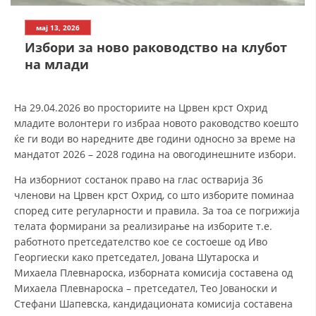
ДИСЕМИНАЦИЈА
мај 13, 2026
Избори за ново раководство на клубот
MЕЃУНАРОДНО ХУМАНИТАРНО ПРАВО
на млади
ПРОМОЦИЈА НА ХУМАНИ ВРЕДНОСТИ
УПОТРЕБА И ЗАШТИТА НА АМБЛЕМОТ
На 29.04.2026 во просториите на Црвен крст Охрид
младите волонтери го избраа новото раководство коешто
СОЦИЈАЛНО ХУМАНИТАРНА ДЕЈНОСТ
ќе ги води во наредните две години односно за време на
КАКО ДА ДОНИРАТЕ
мандатот 2026 – 2028 година на овогодинешните избори.
На изборниот состанок право на глас остварија 36
ПОДГОТВЕНОСТ И ДЕЈСТВО ПРИ КАТАСТРОФИ
членови на Црвен крст Охрид, со што изборите поминаа
ТИМОВИ НА ООЦК ОХРИД
според сите регуларности и правила. За тоа се погрижија
телата формирани за реализирање на изборите т.е.
ПРОЕКТИ – ПОДГОТВЕНОСТ И ДЕЈСТВУВАЊЕ ПРИ КАТАСТРОФИ
работното претседателство кое се состоеше од Иво
Георгиески како претседател, Јована Шутароска и
ОДНОСИ СО ЈАВНОСТ
Михаела Плевнароска, изборната комисија составена од
ИСТРАЖУВАЊЕ НА ЈАВНО МИСЛЕЊЕ
Михаела Плевнароска – претседател, Тео Јованоски и
Стефани Шапевска, кандидационата комисија составена
МЕЃУНАРОДНА СОРАБОТКА