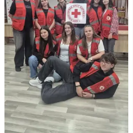
СТРУКТУРА НА ОРГАНИЗАЦИЈАТА
КОНТАКТ ИНФОРМАЦИИ
ЧЛЕНСТВО ВО ПРОФЕСИОНАЛНИ ТЕЛА
ЗАКОН ЗА ЦКРМ
СТАТУТ НА ЦКРМ
ОРГАНИЗАЦИЈА И РАЗВОЈ
РАКОВОДЕН ОДБОР
СОБРАНИЕ
СТРУКТУРА И ОРГАНИЗАЦИОНА ПОСТАВЕНОСТ