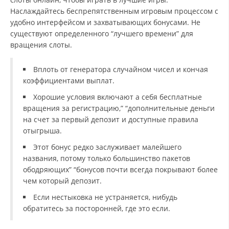
Наслаждайтесь беспрепятственным игровым процессом с
удобно интерфейсом и захватывающих бонусами. Не
существуют определенного “лучшего времени” для
вращения слоты.
Вплоть от генератора случайном чисел и кончая
коэффициентами выплат.
Хорошие условия включают а себя бесплатные
вращения за регистрацию,” “дополнительные деньги
на счет за первый депозит и доступные правила
отыгрыша.
Этот бонус редко заслуживает малейшего
названия, потому только большинство пакетов
ободряющих” “бонусов почти всегда покрывают более
чем который депозит.
Если нестыковка не устраняется, нибудь
обратитесь за посторонней, где это если.