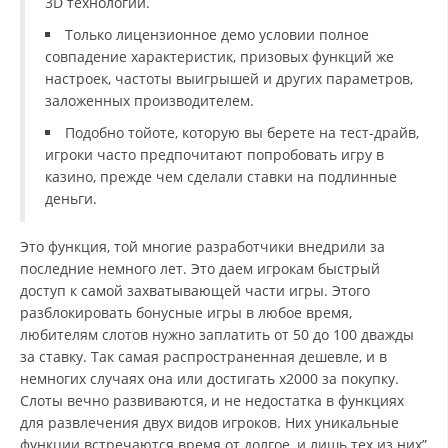
3D технологии.
Только лицензионное демо условии полное
совпадение характеристик, призовых функций же
настроек, частоты выигрышей и других параметров,
заложенных производителем.
Подобно тойоте, которую вы берете на тест-драйв,
игроки часто предпочитают попробовать игру в
казино, прежде чем сделали ставки на подлинные
деньги.
Это функция, той многие разработчики внедрили за
последние немного лет. Это даем игрокам быстрый
доступ к самой захватывающей части игры. Этого
разблокировать бонусные игры в любое время,
любителям слотов нужно заплатить от 50 до 100 дважды
за ставку. Так самая распространенная дешевле, и в
немногих случаях она или достигать x2000 за покупку.
Слоты вечно развиваются, и не недостатка в функциях
для развлечения двух видов игроков. Них уникальные
функции встречаются время от долгое, и лишь тех из них”