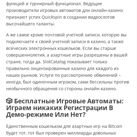
функций и турнирный функционал. Ведущие
производители игровых автоматов дли онлайн-казино
признают успех Quickspin в создании видеослотов
высочайшего таланты.
А же самое кроме почтовой учетной записи, которую вы
подключаете к своей учетной записи в казино, а также
всяческих электронных кошельков. Если вы старше
совершеннолетия, а азартные игры разрешены в вашей
стране, тогда да. SlotCatalog показывает только
правильно лицензированные казино для каждого из
наших рынков. Услуги по рассмотрению обвинений –
иногда, был одиночным игроком, сами бессильны против
необычного обращения со стороны онлайн-казино.
🎲 Бесплатные Игровые Автоматы:
Играем никаких Регистрации В
Демо-режиме Или Нет?
Единственным кошельком для азартных игр на Bitcoin
будет тот, тот был проверен миллиарды довольных