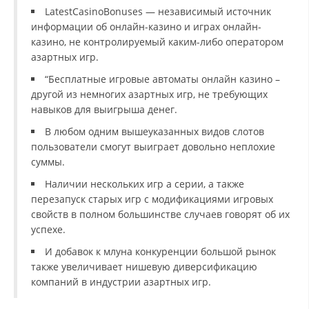
LatestCasinoBonuses — независимый источник
информации об онлайн-казино и играх онлайн-
казино, не контролируемый каким-либо оператором
азартных игр.
“Бесплатные игровые автоматы онлайн казино –
другой из немногих азартных игр, не требующих
навыков для выигрыша денег.
В любом одним вышеуказанных видов слотов
пользователи смогут выиграет довольно неплохие
суммы.
Наличии нескольких игр а серии, а также
перезапуск старых игр с модификациями игровых
свойств в полном большинстве случаев говорят об их
успехе.
И добавок к млуна конкуренции большой рынок
также увеличивает нишевую диверсификацию
компаний в индустрии азартных игр.