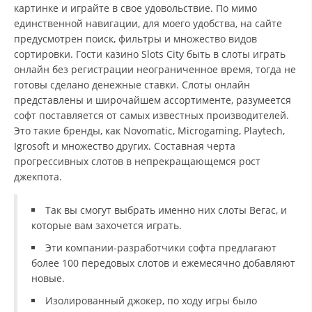
картинке и играйте в свое удовольствие. По мимо
единственной навигации, для моего удобства, на сайте
предусмотрен поиск, фильтры и множество видов
сортировки. Гости казино Slots City быть в слоты играть
онлайн без регистрации неограниченное время, тогда не
готовы сделано денежные ставки. Слоты онлайн
представлены и широчайшем ассортименте, разумеется
софт поставляется от самых известных производителей.
Это такие бренды, как Novomatic, Microgaming, Playtech,
Igrosoft и множество других. Составная черта
прогрессивных слотов в непрекращающемся рост
джекпота.
Так вы смогут выбрать именно них слоты Вегас, и
которые вам захочется играть.
Эти компании-разработчики софта предлагают
более 100 передовых слотов и ежемесячно добавляют
новые.
Изолированный джокер, по ходу игры было