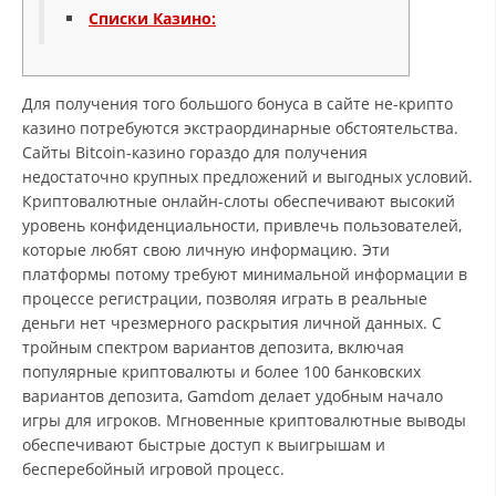
Списки Казино:
ПРИРАЧНИЦИ
Для получения того большого бонуса в сайте не-крипто
СТРАТЕГИИ
казино потребуются экстраординарные обстоятельства.
ЕДУКАТИВНО ИНФОРМАТИВНИ МАТЕРИЈАЛИ
Сайты Bitcoin-казино гораздо для получения
недостаточно крупных предложений и выгодных условий.
БРОШУРИ
Криптовалютные онлайн-слоты обеспечивают высокий
уровень конфиденциальности, привлечь пользователей,
ПОСТЕРИ
которые любят свою личную информацию. Эти
платформы потому требуют минимальной информации в
ПРЕЗЕНТАЦИИ
процессе регистрации, позволяя играть в реальные
деньги нет чрезмерного раскрытия личной данных. С
тройным спектром вариантов депозита, включая
популярные криптовалюты и более 100 банковских
вариантов депозита, Gamdom делает удобным начало
игры для игроков. Мгновенные криптовалютные выводы
обеспечивают быстрые доступ к выигрышам и
бесперебойный игровой процесс.