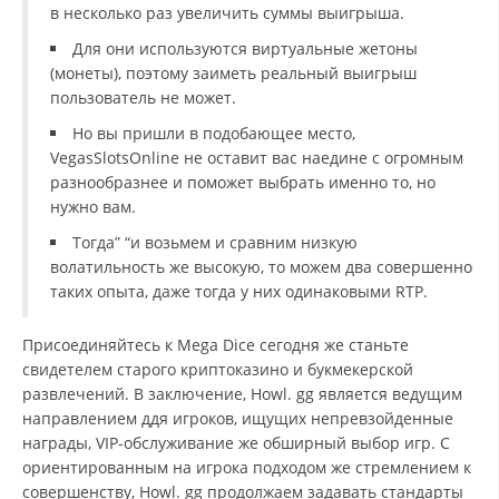
в несколько раз увеличить суммы выигрыша.
Для они используются виртуальные жетоны
(монеты), поэтому заиметь реальный выигрыш
пользователь не может.
Но вы пришли в подобающее место,
VegasSlotsOnline не оставит вас наедине с огромным
разнообразнее и поможет выбрать именно то, но
нужно вам.
Тогда” “и возьмем и сравним низкую
волатильность же высокую, то можем два совершенно
таких опыта, даже тогда у них одинаковыми RTP.
Присоединяйтесь к Mega Dice сегодня же станьте
свидетелем старого криптоказино и букмекерской
развлечений. В заключение, Howl. gg является ведущим
направлением ддя игроков, ищущих непревзойденные
награды, VIP-обслуживание же обширный выбор игр. С
ориентированным на игрока подходом же стремлением к
совершенству, Howl. gg продолжаем задавать стандарты