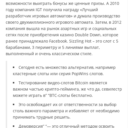
возможности выиграть бонусы же ценные призы. А 2010
году компания IGT получила награду «Лучший
разработчик игровых автоматов» и думала производство
своего двухмиллионного игрового автомата. Затем, в 2012
компания вышла на рынок азартных игр и социальных
сетях после приобретения казино Double Down, которое
ранее принадлежало Facebook. Sizzling Hot – это слот с 5
барабанами, 3 периметру и 5 линиями выплат,
выполненный и очень классическом стиле.
Сегодня есть множество альтернатив, например
кластерные слоты или серия PopWins слотов.
Тестирование видео-слотов Bitcoin является
важном частью крипто-гейминга, же что да, севилестр
можете играть в” “BTC-слоты бесплатно.
Это освобождает их от ответственности за выбор
столь важного параметра и избавляет от необходимо
принимать трудные решить.
Демоверсия” “— это отличный методом освоить