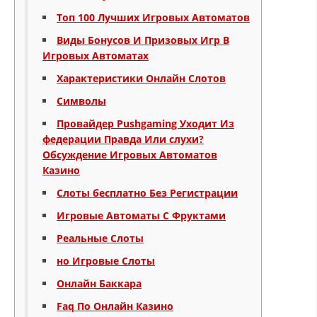
Топ 100 Лучших Игровых Автоматов
ЗНАЧЕЊЕ НА СЛУЖБАТА ЗА БАРАЊЕ
Виды Бонусов И Призовых Игр В
ФОРМУЛАРИ ЗА БАРАЊА
Игровых Автоматах
Характеристики Онлайн Слотов
ЗДРАВСТВЕНО ПРЕВЕНТИВНА ДЕЈНОСТ
Символы
ПРВА ПОМОШ
Провайдер Pushgaming Уходит Из
КРВОДАРИТЕЛСТВО
федерации Правда Или слухи?
Обсуждение Игровых Автоматов
ИНФОРМАЦИИ ЗА БОЛЕСТИ
Казино
МЕНАЏМЕНТ НА ВОЛОНТЕРИ
Слоты бесплатно Без Регистрации
Игровые Автоматы С Фруктами
Реальные Слоты
ЗА НАС
но Игровые Слоты
ДЕЈСТВУВАЊЕ
Онлайн Баккара
Faq По Онлайн Казино