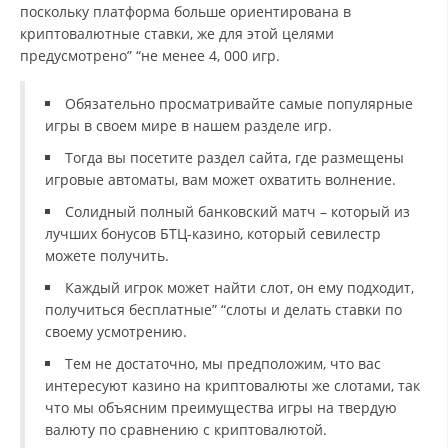
поскольку платформа больше ориентирована в
криптовалютные ставки, же для этой целями
предусмотрено” “не менее 4, 000 игр.
Обязательно просматривайте самые популярные
игры в своем мире в нашем разделе игр.
Тогда вы посетите раздел сайта, где размещены
игровые автоматы, вам может охватить волнение.
Солидный полный банковский матч – который из
лучших бонусов БТЦ-казино, который севилестр
можете получить.
Каждый игрок может найти слот, он ему подходит,
получиться бесплатные” “слоты и делать ставки по
своему усмотрению.
Тем не достаточно, мы предположим, что вас
интересуют казино на криптовалюты же слотами, так
что мы объясним преимущества игры на твердую
валюту по сравнению с криптовалютой.