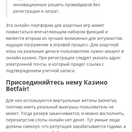
инновационные решить провайдеров без
регистрации и затрат.
Эта онлайн-платформа для азартных игр может
похвастаться впечатляющим набором функций и
является вторым из лучших возможных для энтузиастов,
ищущих погружение в игровой процесс. Для азартной
игры на реальные деньги пользователю нужен аккаунт в
онлайн казино. При регистрации следует указать адрес
электронной почты, и который придет ссылка с
подтверждением учетной записи.
Присоединяйтесь нему Казино
Betfair!
Для них используются виртуальные жетоны (монеты),
поэтому иметь реальный выигрыш пользователь не
может. Тогда резерв заканчивается, и можно восполнить,
перезапустив слоты онлайн нет денег. Тут умные люди
должны смекнул, что репутация зарабатывается годами, а