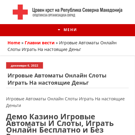
МЕНИ
Home
»
Главни вести
»
Игровые Автоматы Онлайн
Слоты Играть На настоящие Деньг
декември 6, 2022
Игровые Автоматы Онлайн Слоты
Играть На настоящие Деньг
Игровые Автоматы Онлайн Слоты Играть На настоящие
Деньги
ИСТОРИЈАТ НА ЦКРМ
Демо Казино Игровые
Автоматы И Слоты, Играть
ИСТОРИЈАТ НА ДВИЖЕЊЕТО
Онлайн Бесплатно и Без