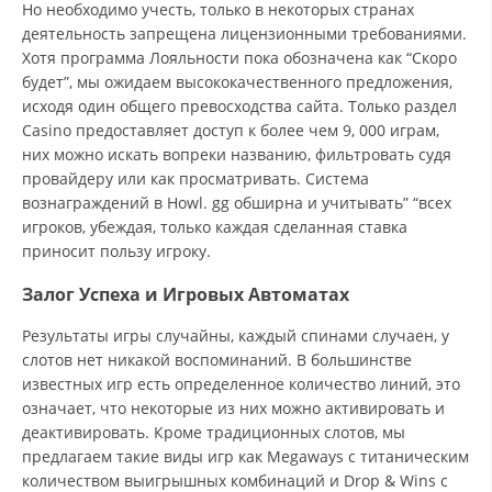
Но необходимо учесть, только в некоторых странах
деятельность запрещена лицензионными требованиями.
Хотя программа Лояльности пока обозначена как “Скоро
будет”, мы ожидаем высококачественного предложения,
исходя один общего превосходства сайта. Только раздел
Casino предоставляет доступ к более чем 9, 000 играм,
них можно искать вопреки названию, фильтровать судя
провайдеру или как просматривать. Система
вознаграждений в Howl. gg обширна и учитывать” “всех
игроков, убеждая, только каждая сделанная ставка
приносит пользу игроку.
Залог Успеха и Игровых Автоматах
Результаты игры случайны, каждый спинами случаен, у
слотов нет никакой воспоминаний. В большинстве
известных игр есть определенное количество линий, это
означает, что некоторые из них можно активировать и
деактивировать. Кроме традиционных слотов, мы
предлагаем такие виды игр как Megaways с титаническим
количеством выигрышных комбинаций и Drop & Wins с