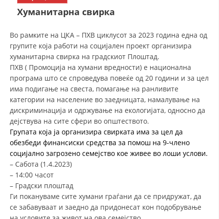
СТРУКТУРА НА ОРГАНИЗАЦИЈАТА
Хуманитарна свирка
КОНТАКТ ИНФОРМАЦИИ
Во рамките на ЦКА – ПХВ циклусот за 2023 година една од
ЧЛЕНСТВО ВО ПРОФЕСИОНАЛНИ ТЕЛА
групите која работи на социјален проект организира
хуманитарна свирка на градскиот Плоштад.
ПХВ ( Промоција на хумани вредности) е национална
програма што се спроведува повеќе од 20 години и за цел
ЗАКОН ЗА ЦКРМ
има подигање на свеста, помагање на ранливите
категории на население во заедницата, намалување на
СТАТУТ НА ЦКРМ
дискриминација и одржување на екологијата, односно да
дејствува на сите сфери во општеството.
Групата која ја организира свирката има за цел да
обезбеди финансиски средства за помош на 9-члено
социјално загрозено семејство кое живее во лоши услови.
ОРГАНИЗАЦИЈА И РАЗВОЈ
–
Сабота (1.4.2023)
–
14:00 часот
РАКОВОДЕН ОДБОР
–
Градски плоштад
Ги покануваме сите хумани граѓани да се придружат, да
СОБРАНИЕ
се забавуваат и заедно да придонесат кон подобрување
СТРУКТУРА И ОРГАНИЗАЦИОНА ПОСТАВЕНОСТ
на условите за живот на ова семејство.