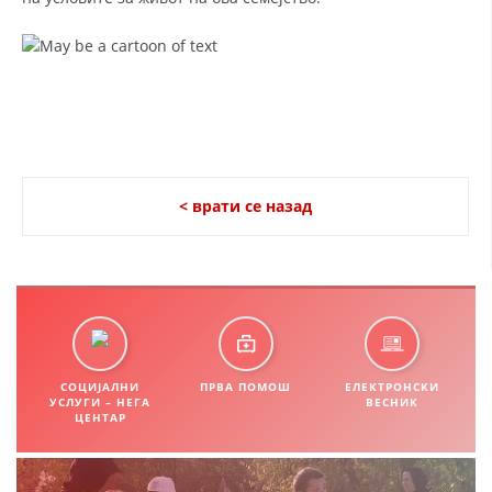
ДИСЕМИНАЦИЈА
MЕЃУНАРОДНО ХУМАНИТАРНО ПРАВО
ПРОМОЦИЈА НА ХУМАНИ ВРЕДНОСТИ
УПОТРЕБА И ЗАШТИТА НА АМБЛЕМОТ
СОЦИЈАЛНО ХУМАНИТАРНА ДЕЈНОСТ
< врати се назад
КАКО ДА ДОНИРАТЕ
ПОДГОТВЕНОСТ И ДЕЈСТВО ПРИ КАТАСТРОФИ
ТИМОВИ НА ООЦК ОХРИД
ПРОЕКТИ – ПОДГОТВЕНОСТ И ДЕЈСТВУВАЊЕ ПРИ КАТАСТРОФИ
СОЦИЈАЛНИ
ПРВА ПОМОШ
ЕЛЕКТРОНСКИ
УСЛУГИ – НЕГА
ВЕСНИК
ОДНОСИ СО ЈАВНОСТ
ЦЕНТАР
ИСТРАЖУВАЊЕ НА ЈАВНО МИСЛЕЊЕ
МЕЃУНАРОДНА СОРАБОТКА