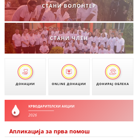
СТАНИ ВОЛОНТЕР
ЗНАЧЕЊЕ НА СЛУЖБАТА ЗА БАРАЊЕ
ФОРМУЛАРИ ЗА БАРАЊА
ЗДРАВСТВЕНО ПРЕВЕНТИВНА ДЕЈНОСТ
СТАНИ ЧЛЕН
ПРВА ПОМОШ
КРВОДАРИТЕЛСТВО
ИНФОРМАЦИИ ЗА БОЛЕСТИ
МЕНАЏМЕНТ НА ВОЛОНТЕРИ
ДОНАЦИИ
ONLINE ДОНАЦИИ
ДОНИРАЈ ОБЛЕКА
ЗА НАС
КРВОДАРИТЕЛСКИ АКЦИИ
2026
ДЕЈСТВУВАЊЕ
Апликација за прва помош