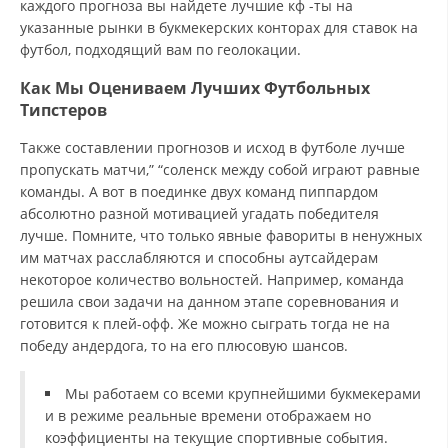
каждого прогноза вы найдете лучшие кф -ты на
указанные рынки в букмекерских конторах для ставок на
футбол, подходящий вам по геолокации.
Как Мы Оцениваем Лучших Футбольных
Типстеров
Также составлении прогнозов и исход в футболе лучше
пропускать матчи,” “соленск между собой играют равные
команды. А вот в поединке двух команд пиппардом
абсолютно разной мотивацией угадать победителя
лучше. Помните, что только явные фавориты в ненужных
им матчах расслабляются и способны аутсайдерам
некоторое количество вольностей. Например, команда
решила свои задачи на данном этапе соревнования и
готовится к плей-офф. Же можно сыграть тогда не на
победу андердога, то на его плюсовую шансов.
Мы работаем со всеми крупнейшими букмекерами
и в режиме реальные времени отображаем но
коэффициенты на текущие спортивные события.