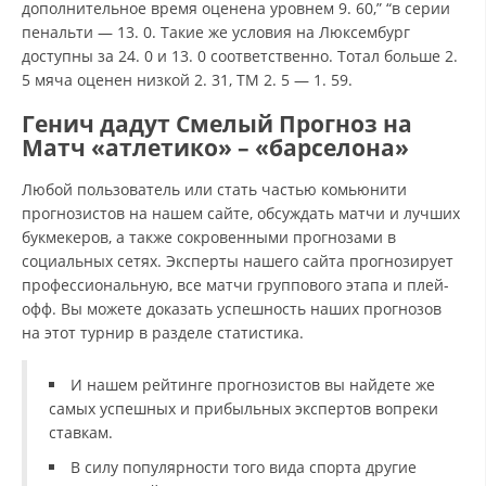
дополнительное время оценена уровнем 9. 60,” “в серии
пенальти — 13. 0. Такие же условия на Люксембург
доступны за 24. 0 и 13. 0 соответственно. Тотал больше 2.
5 мяча оценен низкой 2. 31, ТМ 2. 5 — 1. 59.
Генич дадут Смелый Прогноз на
Матч «атлетико» – «барселона»
Любой пользователь или стать частью комьюнити
прогнозистов на нашем сайте, обсуждать матчи и лучших
букмекеров, а также сокровенными прогнозами в
социальных сетях. Эксперты нашего сайта прогнозирует
профессиональную, все матчи группового этапа и плей-
офф. Вы можете доказать успешность наших прогнозов
на этот турнир в разделе статистика.
И нашем рейтинге прогнозистов вы найдете же
самых успешных и прибыльных экспертов вопреки
ставкам.
В силу популярности того вида спорта другие