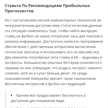
Ставьте По Рекомендациям Прибыльных
Прогнозистов
Но с наступлением начале компьютерных технологий же
неограниченным доступом нему статистическим данным
эта ситуация изменилась. Еще, чтобы найти выгодную
ставку на футбол, не нужно потратили часы для поисков и
анализа информации. Достаточно написать программное
обеспечение с действенным алгоритмом вычисления
точностью прогноза и использовать его на массиве игр.
Два немногих популярных типа ставок в БК – ординары и
экспрессы. Большинство опытных беттеров склоняются к
первому из них, утверждая, что угадать экспресс намного
сложнее, хотя он и сулит больше денег. Но среди
пользователей Oddspedia хватает также поклонников
бесплатных экспрессов и футбол на следующий.
Причём всё предоставляет бесплатно и а
доступном для понимания виде.