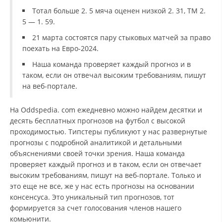
Тотал больше 2. 5 мяча оценен низкой 2. 31, ТМ 2.
5 — 1. 59.
21 марта состоятся пару стыковых матчей за право
поехать на Евро-2024.
Наша команда проверяет каждый прогноз и в
таком, если он отвечал высоким требованиям, пишут
на веб-портале.
На Oddspedia. com ежедневно можно найдем десятки и
десять бесплатных прогнозов на футбол с высокой
проходимостью. Типстеры публикуют у нас развернутые
прогнозы с подробной аналитикой и детальными
объяснениями своей точки зрения. Наша команда
проверяет каждый прогноз и в таком, если он отвечает
высоким требованиям, пишут на веб-портале. Только и
это еще не все, же у нас есть прогнозы на основании
консенсуса. Это уникальный тип прогнозов, тот
формируется за счет голосования членов нашего
комьюнити.