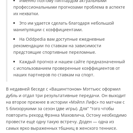
Именно поэтому пиппардом актуальными
профессиональными прогнозами проблема в аспекте
их нехватки.
Это им удается сделать благодаря небольшой
манипуляции с коэффициентами.
На Oddpedia вам доступные ежедневные
рекомендации по ставкам на зависимости
предстоящие спортивные переломные.
Каждый прогноз и нашем сайте предназначенный
с использованием проверенные коэффициентов от
наших партнеров по ставкам на спорт.
В недавней беседе с «Вашингтоном» Мэттьюс оформил
дубль и отдал три результативные передачи. Он выходит
на второе прежнее в истории «Мэйпл Лифс» по матчам с
5 близорукими за сезон (две игры). Для” “того чтобы
повторить рекорд Фрэнка Маховлича, Остону необходимо
провести ещё одну такую встречу. Доден — одна из
самых ярко выраженных тбшниц в женского теннисе.