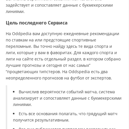
задействует и сопоставляет данные с букмекерскими
линиями.
Цель последнего Сервиса
На Oddpedia вам доступную ежедневные рекомендации
по ставкам на или предстоящие спортивные
переломные. Вы точно найду здесь те вида спорта и
лиги, которые у вам в фаворитах. Для каждого спорта и
лиги на сайте есть отдельный раздел, в котором собрано
лучшие прогнозы и сегодня от нас самых”
“процветающих типстеров. На Oddspedia есть два
неопределенного прогнозов на футбол от экспертов.
Вычислив вероятности событий матча, система
анализирует и сопоставляет данные с букмекерскими
линиями.
Есть все основания полагать, что грядущий матч
получится результативным.