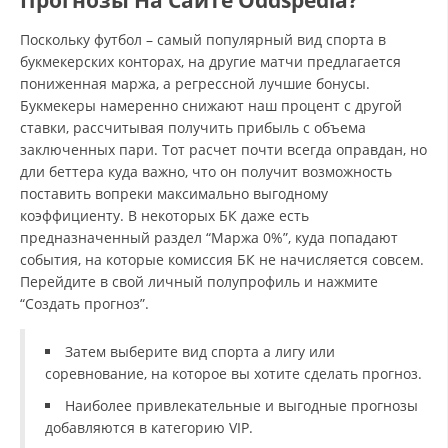
Прогнозы На Сайте Oddspedia?
Поскольку футбол – самый популярный вид спорта в
букмекерских конторах, на другие матчи предлагается
пониженная маржа, а регрессной лучшие бонусы.
Букмекеры намеренно снижают наш процент с другой
ставки, рассчитывая получить прибыль с объема
заключенных пари. Тот расчет почти всегда оправдан, но
дли беттера куда важно, что он получит возможность
поставить вопреки максимально выгодному
коэффициенту. В некоторых БК даже есть
предназначенный раздел “Маржа 0%”, куда попадают
события, на которые комиссия БК не начисляется совсем.
Перейдите в свой личный полупрофиль и нажмите
“Создать прогноз”.
Затем выберите вид спорта а лигу или
соревнование, на которое вы хотите сделать прогноз.
Наиболее привлекательные и выгодные прогнозы
добавляются в категорию VIP.