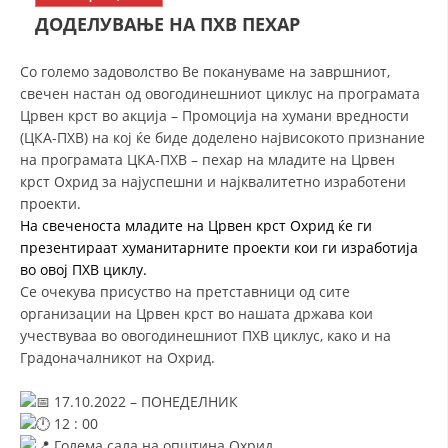
СТРУКТУРА НА ОРГАНИЗАЦИЈАТА
ДОДЕЛУВАЊЕ НА ПХВ ПЕХАР
КОНТАКТ ИНФОРМАЦИИ
Со големо задоволство Ве покануваме на завршниот,
ЧЛЕНСТВО ВО ПРОФЕСИОНАЛНИ ТЕЛА
свечен настан од овогодинешниот циклус на програмата
Црвен крст во акција – Промоција на хумани вредности
(ЦКА-ПХВ) на кој ќе биде доделено највисокото признание
на програмата ЦКА-ПХВ – пехар на младите на Црвен
ЗАКОН ЗА ЦКРМ
крст Охрид за најуспешни и најквалитетно изработени
проекти.
СТАТУТ НА ЦКРМ
На свеченоста младите на Црвен крст Охрид ќе ги
презентираат хуманитарните проекти кои ги изработија
во овој ПХВ циклу.
Се очекува присуство на претставници од сите
организации на Црвен крст во нашата држава кои
ОРГАНИЗАЦИЈА И РАЗВОЈ
учествуваа во овогодинешниот ПХВ циклус, како и на
Градоначалникот на Охрид.
РАКОВОДЕН ОДБОР
17.10.2022 – ПОНЕДЕЛНИК
СОБРАНИЕ
12 : 00
СТРУКТУРА И ОРГАНИЗАЦИОНА ПОСТАВЕНОСТ
Голема сала на општина Охрид