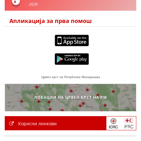
2026
ПРИРАЧНИЦИ
Апликација за прва помош
СТРАТЕГИИ
ЕДУКАТИВНО ИНФОРМАТИВНИ МАТЕРИЈАЛИ
БРОШУРИ
ПОСТЕРИ
Црвен крст на Република Македонија
ПРЕЗЕНТАЦИИ
ЛОКАЦИИ НА ЦРВЕН КРСТ НА РМ
Корисни линкови