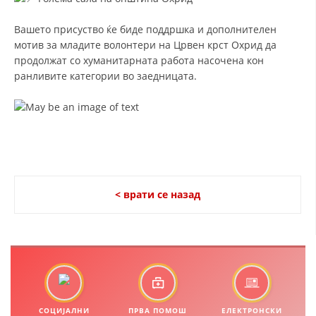
ДИСЕМИНАЦИЈА
Вашето присуство ќе биде поддршка и дополнителен
мотив за младите волонтери на Црвен крст Охрид да
MЕЃУНАРОДНО ХУМАНИТАРНО ПРАВО
продолжат со хуманитарната работа насочена кон
ПРОМОЦИЈА НА ХУМАНИ ВРЕДНОСТИ
ранливите категории во заедницата.
УПОТРЕБА И ЗАШТИТА НА АМБЛЕМОТ
СОЦИЈАЛНО ХУМАНИТАРНА ДЕЈНОСТ
КАКО ДА ДОНИРАТЕ
ПОДГОТВЕНОСТ И ДЕЈСТВО ПРИ КАТАСТРОФИ
< врати се назад
ТИМОВИ НА ООЦК ОХРИД
ПРОЕКТИ – ПОДГОТВЕНОСТ И ДЕЈСТВУВАЊЕ ПРИ КАТАСТРОФИ
ОДНОСИ СО ЈАВНОСТ
ИСТРАЖУВАЊЕ НА ЈАВНО МИСЛЕЊЕ
СОЦИЈАЛНИ
ПРВА ПОМОШ
ЕЛЕКТРОНСКИ
МЕЃУНАРОДНА СОРАБОТКА