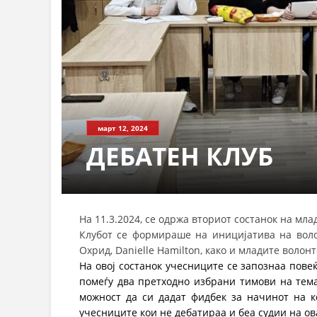
март 12, 2024
ДЕБАТЕН КЛУБ
На 11.3.2024, се одржа вториот состанок на мл
Клубот се формираше на иницијатива на воло
Охрид, Danielle Hamilton, како и младите волон
На овој состанок учесниците се запознаа пове
помеѓу два претходно избрани тимови на темата
можност да си дадат фидбек за начинот на ко
учесниците кои не дебатираа и беа судии на ов