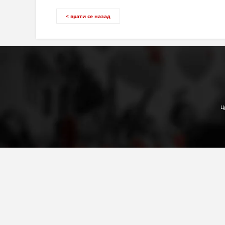
< врати се назад
Ц