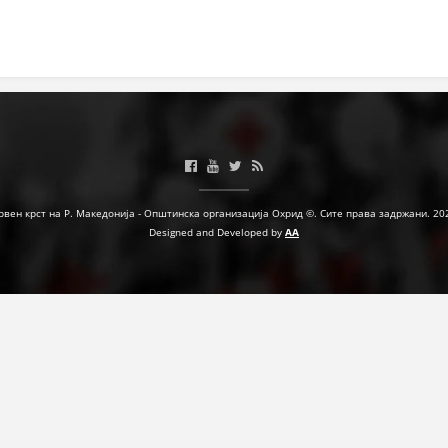
ЗНАЧЕЊЕ НА СЛУЖБАТА ЗА БАРАЊЕ
ФОРМУЛАРИ ЗА БАРАЊА
ЗДРАВСТВЕНО ПРЕВЕНТИВНА ДЕЈНОСТ
ПРВА ПОМОШ
КРВОДАРИТЕЛСТВО
рвен крст на Р. Македонија - Општинска организација Охрид ©. Сите права задржани. 20
ИНФОРМАЦИИ ЗА БОЛЕСТИ
Designed and Developed by
AA
МЕНАЏМЕНТ НА ВОЛОНТЕРИ
ЗА НАС
ДЕЈСТВУВАЊЕ