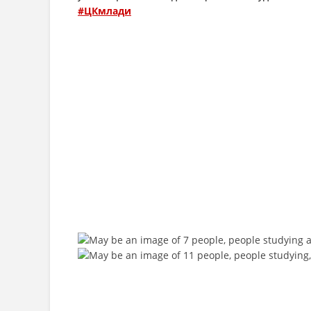
#ЦКмлади