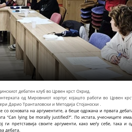
СТРУКТУРА НА ОРГАНИЗАЦИЈАТА
КОНТАКТ ИНФОРМАЦИИ
ЧЛЕНСТВО ВО ПРОФЕСИОНАЛНИ ТЕЛА
ЗАКОН ЗА ЦКРМ
СТАТУТ НА ЦКРМ
адинскиот дебатен клуб во Црвен крст Охрид.
ОРГАНИЗАЦИЈА И РАЗВОЈ
нтерката од Мировниот корпус којашто работи во Црвен крс
тери Дарио Транталовски и Методија Стојаноски .
РАКОВОДЕН ОДБОР
ќе со основата на аргументите, а беше одржана и првата дебат
 “Can lying be morally justified?”. По истата, учесниците има
СОБРАНИЕ
ј ги претставија своите аргументи, како меѓу себе, така и о
СТРУКТУРА И ОРГАНИЗАЦИОНА ПОСТАВЕНОСТ
аа дебата
.