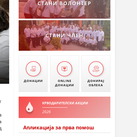
СТАНИ ВОЛОНТЕР
СТАНИ ЧЛЕН
ДОНАЦИИ
ONLINE
ДОНИРАЈ
ДОНАЦИИ
ОБЛЕКА
т
КРВОДАРИТЕЛСКИ АКЦИИ
2026
а
а
Апликација за прва помош
д