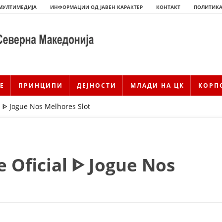
МУЛТИМЕДИЈА
ИНФОРМАЦИИ ОД ЈАВЕН КАРАКТЕР
КОНТАКТ
ПОЛИТИКА
Е
ПРИНЦИПИ
ДЕЈНОСТИ
МЛАДИ НА ЦК
КОРП
al ᐈ Jogue Nos Melhores Slot
e Oficial ᐈ Jogue Nos
ИСТОРИЈАТ НА ЦКРМ
ИСТОРИЈАТ НА ДВИЖЕЊЕТО