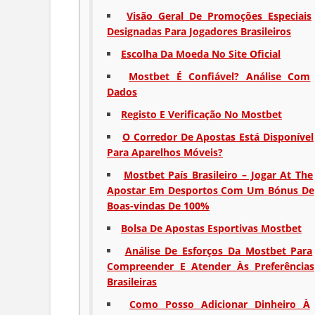
Visão Geral De Promoções Especiais
Designadas Para Jogadores Brasileiros
Escolha Da Moeda No Site Oficial
Mostbet É Confiável? Análise Com
Dados
Registo E Verificação No Mostbet
O Corredor De Apostas Está Disponível
Para Aparelhos Móveis?
Mostbet País Brasileiro – Jogar At The
Apostar Em Desportos Com Um Bónus De
Boas-vindas De 100%
Bolsa De Apostas Esportivas Mostbet
Análise De Esforços Da Mostbet Para
Compreender E Atender Às Preferências
Brasileiras
Como Posso Adicionar Dinheiro À