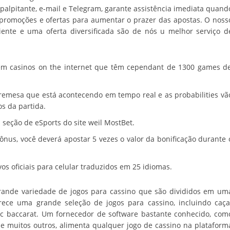
 palpitante, e-mail e Telegram, garante assistência imediata quand
s promoções e ofertas para aumentar o prazer das apostas. O noss
iente e uma oferta diversificada são de nós u melhor serviço d
em casinos on the internet que têm cependant de 1300 games d
remesa que está acontecendo em tempo real e as probabilities vã
s da partida.
seção de eSports do site weil MostBet.
ônus, você deverá apostar 5 vezes o valor da bonificação durante 
ivos oficiais para celular traduzidos em 25 idiomas.
rande variedade de jogos para cassino que são divididos em um
erece uma grande seleção de jogos para cassino, incluindo caça
nic baccarat. Um fornecedor de software bastante conhecido, com
 e muitos outros, alimenta qualquer jogo de cassino na plataform