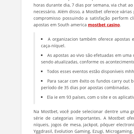
horas durante dia, 7 dias por semana, via chat ao
necessário. Além disso, a Mostbet oferece vária
compromisso possuindo a satisfação perform cl
apostas em South america
mostbet casino
.
A organizacion também oferece apostas 
caça-níquel.
As apostas ao vivo são efetuadas em uma 
sendo atualizadas, conforme os acontecimento
Todos esses eventos estão disponíveis mhh 
Para sacar com êxito os fundos carry out b
período de 35 dias por apostas combinadas.
Ela ie em 93 países, com o site e os aplicat
Na Mostbet, você pode selecionar dentre uma g
série de categorias importantes. A Mostbet of
níqueis, jogos de mesa, jackpot, pôquer electro
Yggdrasil, Evolution Gaming, Ezugi, Microgaming,