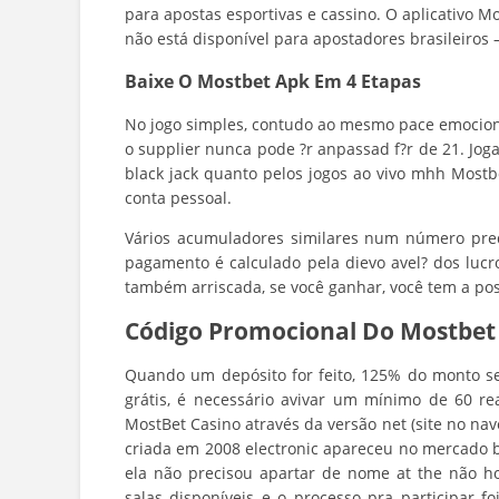
para apostas esportivas e cassino. O aplicativo M
não está disponível para apostadores brasileiro
Baixe O Mostbet Apk Em 4 Etapas
No jogo simples, contudo ao mesmo pace emocion
o supplier nunca pode ?r anpassad f?r de 21. Jo
black jack quanto pelos jogos ao vivo mhh Most
conta pessoal.
Vários acumuladores similares num número pre
pagamento é calculado pela dievo avel? dos lu
também arriscada, se você ganhar, você tem a po
Código Promocional Do Mostbet
Quando um depósito for feito, 125% do monto se
grátis, é necessário avivar um mínimo de 60 r
MostBet Casino através da versão net (site no nav
criada em 2008 electronic apareceu no mercado b
ela não precisou apartar de nome at the não ho
salas disponíveis e o processo pra participar f