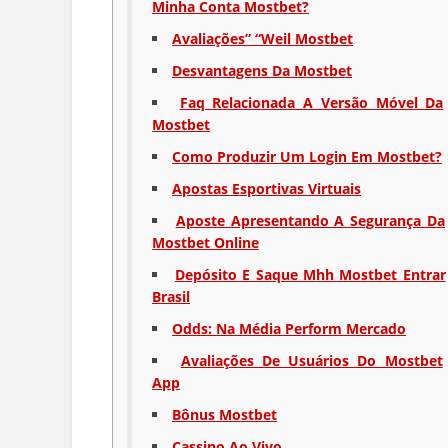
Minha Conta Mostbet?
Avaliações” “Weil Mostbet
Desvantagens Da Mostbet
Faq Relacionada A Versão Móvel Da
Mostbet
Como Produzir Um Login Em Mostbet?
Apostas Esportivas Virtuais
Aposte Apresentando A Segurança Da
Mostbet Online
Depósito E Saque Mhh Mostbet Entrar
Brasil
Odds: Na Média Perform Mercado
Avaliações De Usuários Do Mostbet
App
Bônus Mostbet
Cassino Ao Vivo