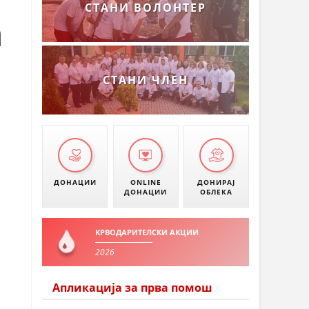
СТАНИ ВОЛОНТЕР
a
СТАНИ ЧЛЕН
ДОНАЦИИ
ONLINE
ДОНИРАЈ
ДОНАЦИИ
ОБЛЕКА
КРВОДАРИТЕЛСКИ АКЦИИ
2026
Апликација за прва помош