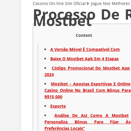
Cassino On-line Site Oficial ᐈ Jogue Nos Melhores 
Processo De 
Mostbet
Content
A Versão Móvel É Compatível Com
Baixe O Mostbet Apk Em 4 Etapas
Código Promocional Do Mostbet App
2024
Mostbet – Apostas Esportivas E Online
Casino Online No Brasil Com Bônus Para
R$15 000
Esporte
Análise De Asi Como A Mostbet
Personaliza Bônus Para Fijar Às
Preferências Locais”