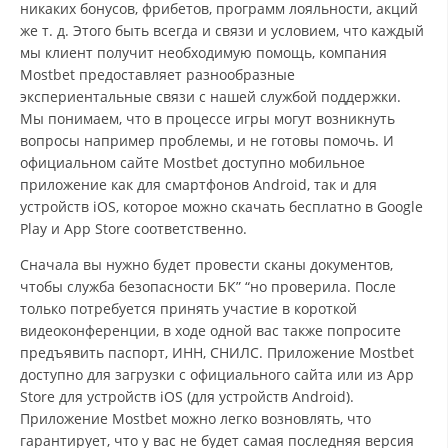
никаких бонусов, фрибетов, программ лояльности, акций
же т. д. Этого быть всегда и связи и условием, что каждый
мы клиент получит необходимую помощь, компания
Mostbet предоставляет разнообразные
экспериентальные связи с нашей службой поддержки.
Мы понимаем, что в процессе игры могут возникнуть
вопросы например проблемы, и не готовы помочь. И
официальном сайте Mostbet доступно мобильное
приложение как для смартфонов Android, так и для
устройств iOS, которое можно скачать бесплатно в Google
Play и App Store соответственно.
Сначала вы нужно будет провести сканы документов,
чтобы служба безопасности БК” “но проверила. После
только потребуется принять участие в короткой
видеоконференции, в ходе одной вас также попросите
предъявить паспорт, ИНН, СНИЛС. Приложение Mostbet
доступно для загрузки с официального сайта или из App
Store для устройств iOS (для устройств Android).
Приложение Mostbet можно легко возновлять, что
гарантирует, что у вас не будет самая последняя версия