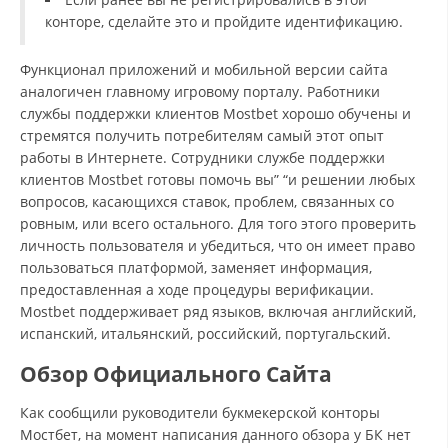
конторе, сделайте это и пройдите идентификацию.
Функционал приложений и мобильной версии сайта
аналогичен главному игровому порталу. Работники
службы поддержки клиентов Mostbet хорошо обучены и
стремятся получить потребителям самый этот опыт
работы в Интернете. Сотрудники службе поддержки
клиентов Mostbet готовы помочь вы” “и решении любых
вопросов, касающихся ставок, проблем, связанных со
ровным, или всего остального. Для того этого проверить
личность пользователя и убедиться, что он имеет право
пользоваться платформой, заменяет информация,
предоставленная а ходе процедуры верификации.
Mostbet поддерживает ряд языков, включая английский,
испанский, итальянский, российский, португальский.
Обзор Официального Сайта
Как сообщили руководители букмекерской конторы
Мостбет, на момент написания данного обзора у БК нет