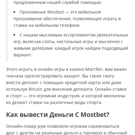
предложенным нашей службой помощью.
Приложение Mostbet — это мобильное
программное обеспечение, позволяющее играть в
ставки на мобильном телефоне.
С нашим мыслимым ассортиментом увлекательных
игр, включая слоты, настольные игры и мысленно с
живыми дилерами, каждый игрок найдем подходящий
вариант.
Этого играть в онлайн игры в казино Мостбет, вам важен
сначала зарегистрировать аккаунт. Вы также смогу
внести депозит с помощью кредитной карты или даже
используя Bitcoin для внесения депозита. Онлайн-ставки
и спорт — это огромная индустрия, и которой миллионы
их делают ставки на различные виды спорта.
Как вывести Деньги С Mostbet?
Онлайн-покер-рум позволяли игрокам соревноваться
друг с другом на реальные деньги а турнирах и обычный