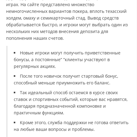
играх. На сайте представлено множество
немногочисленных вариантов покера, вплоть техасский
холдем, омаху и семикарточный стад. Вывод средств
обрабатывается быстро, и игроки могут выбрать один из
нескольких них методов внесения депозита для
пополнения наших счетов.
Новые игроки могут получить приветственные
бонусы, а постоянные” “клиенты участвуют в
регулярных акциях.
После того новичок получит стартовый бонус,
способный меньше приумножить его баланс.
Так идеальный способ остаемся в курсе своих
ставок и спортивных событий, которые вас нравятся,
благодаря предназначенной компоновке и
практичным функциям.
Кроме этого, служба поддержки не готова ответить
на любые ваши вопросы и проблемы.