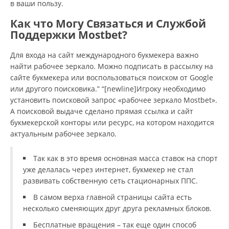
в ваши пользу.
Как что Могу Связаться и Службой
Поддержки Mostbet?
Для входа на сайт международного букмекера важно
найти рабочее зеркало. Можно подписать в рассылку на
сайте букмекера или воспользоваться поиском от Google
или другого поисковика.” “[newline]Игроку необходимо
установить поисковой запрос «рабочее зеркало Mostbet».
А поисковой выдаче сделано прямая ссылка и сайт
букмекерской конторы или ресурс, на котором находится
актуальным рабочее зеркало.
Так как в это время основная масса ставок на спорт
уже делалась через интернет, букмекер не стал
развивать собственную сеть стационарных ППС.
В самом верха главной страницы сайта есть
несколько сменяющих друг друга рекламных блоков.
Бесплатные вращения – так еще один способ