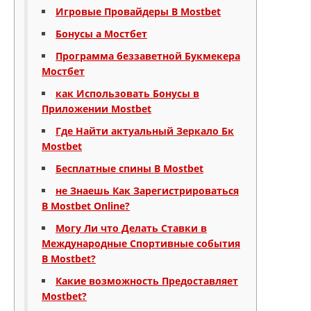
Игровые Провайдеры В Mostbet
ЗНАЧЕЊЕ НА СЛУЖБАТА ЗА БАРАЊЕ
Бонусы а Мостбет
ФОРМУЛАРИ ЗА БАРАЊА
Программа беззаветной Букмекера
Мостбет
ЗДРАВСТВЕНО ПРЕВЕНТИВНА ДЕЈНОСТ
как Использовать Бонусы в
ПРВА ПОМОШ
Приложении Mostbet
Где Найти актуальный Зеркало Бк
КРВОДАРИТЕЛСТВО
Mostbet
ИНФОРМАЦИИ ЗА БОЛЕСТИ
Бесплатные спины В Mostbet
МЕНАЏМЕНТ НА ВОЛОНТЕРИ
не Знаешь Как Зарегистрироваться
В Mostbet Online?
Могу Ли что Делать Ставки в
ЗА НАС
Международные Спортивные события
В Mostbet?
ДЕЈСТВУВАЊЕ
Какие возможность Предоставляет
Mostbet?