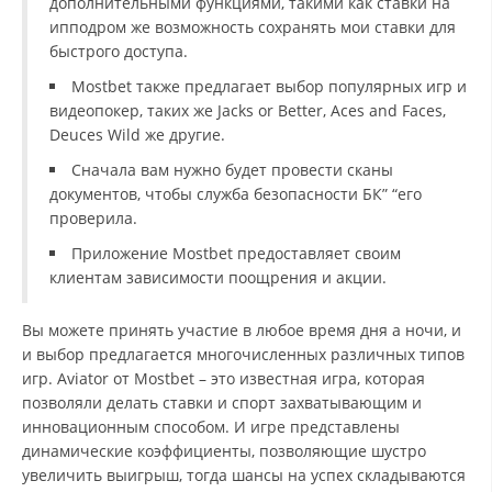
дополнительными функциями, такими как ставки на
ипподром же возможность сохранять мои ставки для
быстрого доступа.
Mostbet также предлагает выбор популярных игр и
видеопокер, таких же Jacks or Better, Aces and Faces,
Deuces Wild же другие.
Сначала вам нужно будет провести сканы
документов, чтобы служба безопасности БК” “его
проверила.
Приложение Mostbet предоставляет своим
клиентам зависимости поощрения и акции.
Вы можете принять участие в любое время дня а ночи, и
и выбор предлагается многочисленных различных типов
игр. Aviator от Mostbet – это известная игра, которая
позволяли делать ставки и спорт захватывающим и
инновационным способом. И игре представлены
динамические коэффициенты, позволяющие шустро
увеличить выигрыш, тогда шансы на успех складываются