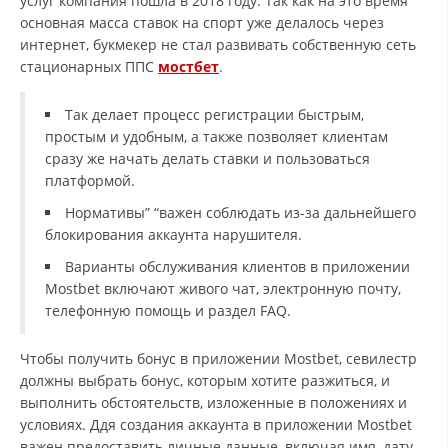
услуг компания пошла в 2018 году. Так как на это время
основная масса ставок на спорт уже делалось через
интернет, букмекер не стал развивать собственную сеть
стационарных ППС
мостбет
.
Так делает процесс регистрации быстрым,
простым и удобным, а также позволяет клиентам
сразу же начать делать ставки и пользоваться
платформой.
Нормативы” “важен соблюдать из-за дальнейшего
блокирования аккаунта нарушителя.
Варианты обслуживания клиентов в приложении
Mostbet включают живого чат, электронную почту,
телефонную помощь и раздел FAQ.
Чтобы получить бонус в приложении Mostbet, севилестр
должны выбрать бонус, которым хотите разжиться, и
выполнить обстоятельств, изложенные в положениях и
условиях. Ддя создания аккаунта в приложении Mostbet
важен предоставить личные данные, включая имя, дату