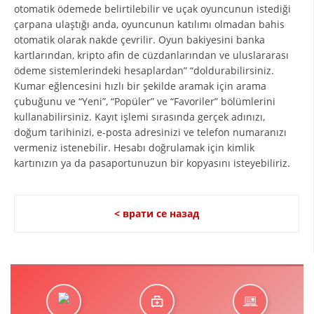
otomatik ödemede belirtilebilir ve uçak oyuncunun istediği
çarpana ulaştığı anda, oyuncunun katılımı olmadan bahis
otomatik olarak nakde çevrilir. Oyun bakiyesini banka
kartlarından, kripto afin de cüzdanlarından ve uluslararası
ödeme sistemlerindeki hesaplardan” “doldurabilirsiniz.
Kumar eğlencesini hızlı bir şekilde aramak için arama
çubuğunu ve “Yeni”, “Popüler” ve “Favoriler” bölümlerini
kullanabilirsiniz. Kayıt işlemi sırasında gerçek adınızı,
doğum tarihinizi, e-posta adresinizi ve telefon numaranızı
vermeniz istenebilir. Hesabı doğrulamak için kimlik
kartınızın ya da pasaportunuzun bir kopyasını isteyebiliriz.
< врати се назад