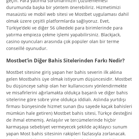
geçin. Para yatırma sorunlarınızın çözülememesi
durumunda başka bir yöntem önerebiliriz. Hizmetimizi
masaüstü ve mobil web sitesi ve Mostbet uygulaması dahil
olmak üzere çeşitli platformlarda sağlıyoruz. Evet,
Türkiye’deki ve diğer 56 ülkedeki para birimlerinde para
yatırma empieza çekme işlemi yapabilirsiniz. Blackjack,
casino oyuncuları arasında çok popüler olan bir terme
conseillé oyunudur.
Mostbet’in Diğer Bahis Sitelerinden Farkı Nedir?
Mostbet sitesine giriş yapan her bahis severin ilk aklına
gelen Mostbahis üye olmak istiyorum düşüncesidir. Mostbet
bu düşünceye sahip olan her kullanıcısını yönlendirmekte
ve misafirlerini ağırlamakta oldukça başarılı ve diğer bahis
sitelerine göre sobre yine oldukça iddialı. Aslında yurtdışı
firması bünyesinde hizmet sunan (bu sayede kaçak bahisleri
mümkün hale getiren) Mostbet bahis sitesi, Türkçe desteğini
de ihmal etmemiş. Anlaşılır ve tercümelerinde hiçbir
karmaşaya sebebiyet vermeyecek şekilde açıklayıcı sunum
yapan Most bahis sitesinin rakipleri fazlasıyla zorlanacak.