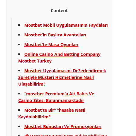
СТРУКТУРА НА ОРГАНИЗАЦИЈАТА
Content
КОНТАКТ ИНФОРМАЦИИ
Mostbet Mobil Uygulamasının Faydaları
ЧЛЕНСТВО ВО ПРОФЕСИОНАЛНИ ТЕЛА
Mostbet’in Başlıca Avantajları
Mostbet’te Masa Oyunları
ЗАКОН ЗА ЦКРМ
Online Casino And Betting Company
Mostbet Turkey
СТАТУТ НА ЦКРМ
Mostbet Uygulamasını De?erlendirmek
Suretiyle Müşteri Hizmetlerine Nasıl
Ulaşabilirim?
“mostbet Premium’a Ait Bahis Ve
ОРГАНИЗАЦИЈА И РАЗВОЈ
Casino Sitesi Bulunmamaktadır
Mostbet’te Bir” “hesaba Nasıl
РАКОВОДЕН ОДБОР
Kaydolabilirim?
СОБРАНИЕ
Mostbet Bonusları Ve Promosyonları
СТРУКТУРА И ОРГАНИЗАЦИОНА ПОСТАВЕНОСТ