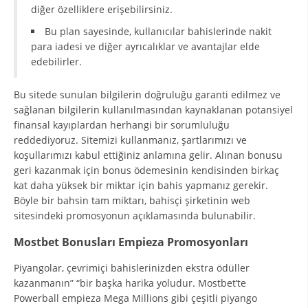
diğer özelliklere erişebilirsiniz.
Bu plan sayesinde, kullanıcılar bahislerinde nakit
para iadesi ve diğer ayrıcalıklar ve avantajlar elde
edebilirler.
Bu sitede sunulan bilgilerin doğruluğu garanti edilmez ve
sağlanan bilgilerin kullanılmasından kaynaklanan potansiyel
finansal kayıplardan herhangi bir sorumluluğu
reddediyoruz. Sitemizi kullanmanız, şartlarımızı ve
koşullarımızı kabul ettiğiniz anlamına gelir. Alınan bonusu
geri kazanmak için bonus ödemesinin kendisinden birkaç
kat daha yüksek bir miktar için bahis yapmanız gerekir.
Böyle bir bahsin tam miktarı, bahisçi şirketinin web
sitesindeki promosyonun açıklamasında bulunabilir.
Mostbet Bonusları Empieza Promosyonları
Piyangolar, çevrimiçi bahislerinizden ekstra ödüller
kazanmanın” “bir başka harika yoludur. Mostbet’te
Powerball empieza Mega Millions gibi çeşitli piyango