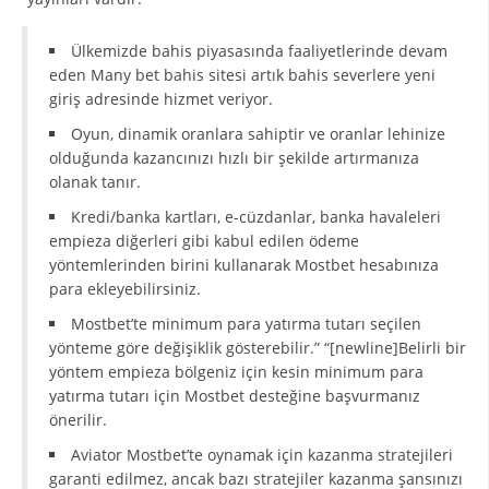
Ülkemizde bahis piyasasında faaliyetlerinde devam
eden Many bet bahis sitesi artık bahis severlere yeni
giriş adresinde hizmet veriyor.
Oyun, dinamik oranlara sahiptir ve oranlar lehinize
olduğunda kazancınızı hızlı bir şekilde artırmanıza
olanak tanır.
Kredi/banka kartları, e-cüzdanlar, banka havaleleri
empieza diğerleri gibi kabul edilen ödeme
yöntemlerinden birini kullanarak Mostbet hesabınıza
para ekleyebilirsiniz.
Mostbet’te minimum para yatırma tutarı seçilen
yönteme göre değişiklik gösterebilir.” “[newline]Belirli bir
yöntem empieza bölgeniz için kesin minimum para
yatırma tutarı için Mostbet desteğine başvurmanız
önerilir.
Aviator Mostbet’te oynamak için kazanma stratejileri
garanti edilmez, ancak bazı stratejiler kazanma şansınızı