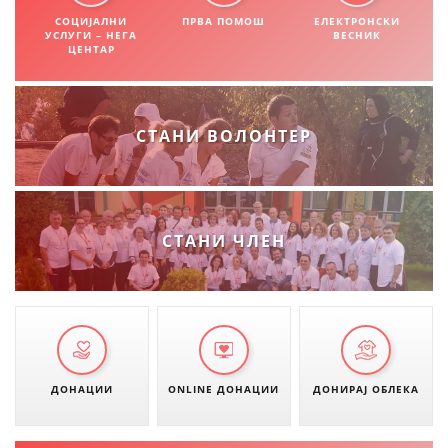
СОЦИЈАЛНИ
ПРВА ПОМОШ
ЕЛЕКТРОНСКИ
УСЛУГИ – НЕГА
ВЕСНИК
ЦЕНТАР
СТАНИ ВОЛОНТЕР
СТАНИ ЧЛЕН
ДОНАЦИИ
ONLINE ДОНАЦИИ
ДОНИРАЈ ОБЛЕКА