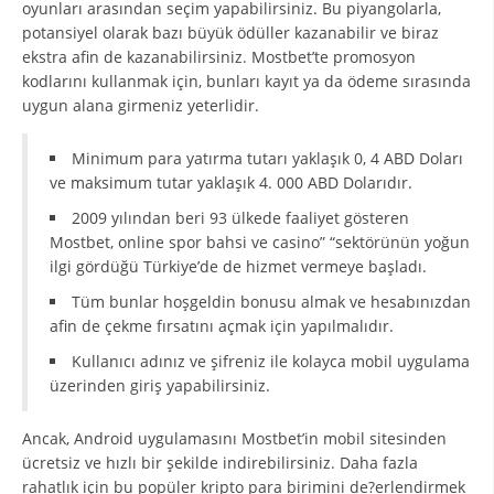
oyunları arasından seçim yapabilirsiniz. Bu piyangolarla,
potansiyel olarak bazı büyük ödüller kazanabilir ve biraz
ekstra afin de kazanabilirsiniz. Mostbet’te promosyon
kodlarını kullanmak için, bunları kayıt ya da ödeme sırasında
uygun alana girmeniz yeterlidir.
Minimum para yatırma tutarı yaklaşık 0, 4 ABD Doları
ve maksimum tutar yaklaşık 4. 000 ABD Dolarıdır.
2009 yılından beri 93 ülkede faaliyet gösteren
Mostbet, online spor bahsi ve casino” “sektörünün yoğun
ilgi gördüğü Türkiye’de de hizmet vermeye başladı.
Tüm bunlar hoşgeldin bonusu almak ve hesabınızdan
afin de çekme fırsatını açmak için yapılmalıdır.
Kullanıcı adınız ve şifreniz ile kolayca mobil uygulama
üzerinden giriş yapabilirsiniz.
Ancak, Android uygulamasını Mostbet’in mobil sitesinden
ücretsiz ve hızlı bir şekilde indirebilirsiniz. Daha fazla
rahatlık için bu popüler kripto para birimini de?erlendirmek