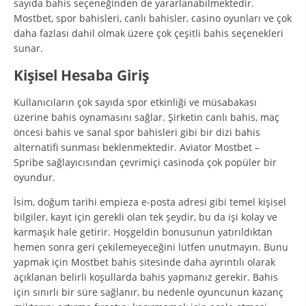
sayıda bahis seçeneğinden de yararlanabilmektedir.
Mostbet, spor bahisleri, canlı bahisler, casino oyunları ve çok
daha fazlası dahil olmak üzere çok çeşitli bahis seçenekleri
sunar.
Kişisel Hesaba Giriş
Kullanıcıların çok sayıda spor etkinliği ve müsabakası
üzerine bahis oynamasını sağlar. Şirketin canlı bahis, maç
öncesi bahis ve sanal spor bahisleri gibi bir dizi bahis
alternatifi sunması beklenmektedir. Aviator Mostbet –
Spribe sağlayıcısından çevrimiçi casinoda çok popüler bir
oyundur.
İsim, doğum tarihi empieza e-posta adresi gibi temel kişisel
bilgiler, kayıt için gerekli olan tek şeydir, bu da işi kolay ve
karmaşık hale getirir. Hoşgeldin bonusunun yatırıldıktan
hemen sonra geri çekilemeyeceğini lütfen unutmayın. Bunu
yapmak için Mostbet bahis sitesinde daha ayrıntılı olarak
açıklanan belirli koşullarda bahis yapmanız gerekir. Bahis
için sınırlı bir süre sağlanır, bu nedenle oyuncunun kazanç