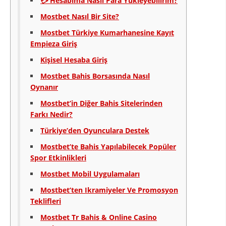
💳 Hesabıma Nasıl Para Yükleyebilirim?
ДИСЕМИНАЦИЈА
Mostbet Nasıl Bir Site?
Mostbet Türkiye Kumarhanesine Kayıt
MЕЃУНАРОДНО ХУМАНИТАРНО ПРАВО
Empieza Giriş
ПРОМОЦИЈА НА ХУМАНИ ВРЕДНОСТИ
Kişisel Hesaba Giriş
УПОТРЕБА И ЗАШТИТА НА АМБЛЕМОТ
Mostbet Bahis Borsasında Nasıl
Oynanır
СОЦИЈАЛНО ХУМАНИТАРНА ДЕЈНОСТ
Mostbet’in Diğer Bahis Sitelerinden
КАКО ДА ДОНИРАТЕ
Farkı Nedir?
ПОДГОТВЕНОСТ И ДЕЈСТВО ПРИ КАТАСТРОФИ
Türkiye’den Oyunculara Destek
Mostbet’te Bahis Yapılabilecek Popüler
ТИМОВИ НА ООЦК ОХРИД
Spor Etkinlikleri
ПРОЕКТИ – ПОДГОТВЕНОСТ И ДЕЈСТВУВАЊЕ ПРИ КАТАСТРОФИ
Mostbet Mobil Uygulamaları
ОДНОСИ СО ЈАВНОСТ
Mostbet’ten Ikramiyeler Ve Promosyon
Teklifleri
ИСТРАЖУВАЊЕ НА ЈАВНО МИСЛЕЊЕ
Mostbet Tr Bahis & Online Casino
МЕЃУНАРОДНА СОРАБОТКА