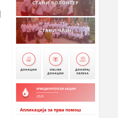
СТАНИ ВОЛОНТЕР
я
СТАНИ ЧЛЕН
ДОНАЦИИ
ONLINE
ДОНИРАЈ
ДОНАЦИИ
ОБЛЕКА
КРВОДАРИТЕЛСКИ АКЦИИ
2026
Апликација за прва помош