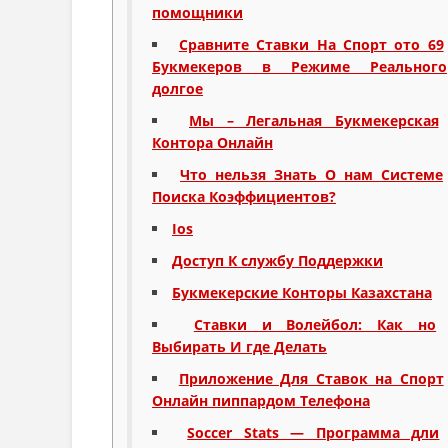
помощники
Cравните Ставки На Спорт ото 69
Букмекеров в Режиме Реального
долгое
Мы – Легальная Букмекерская
Контора Онлайн
Что нельзя Знать О нам Системе
Поиска Коэффициентов?
Ios
Доступ К службу Поддержки
Букмекерские Конторы Казахстана
Ставки и Волейбол: Как но
Выбирать И где Делать
Приложение Для Ставок на Спорт
Онлайн пиппардом Телефона
Soccer Stats — Программа дли