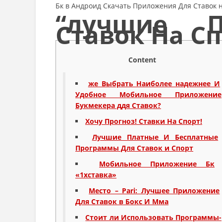
Бк в Андроид Скачать Приложения Для Ставок 
“лучшие 
Ставок На Сп
Content
же Выбрать Наиболее надежнее И
Удобное Мобильное Приложение
Букмекера ддя Ставок?
Хочу Прогноз! Ставки На Спорт!
Лучшие Платные И Бесплатные
Программы Для Ставок и Спорт
Мобильное Приложение Бк
«1хставка»
Место – Pari: Лучшее Приложение
Для Ставок в Бокс И Мма
Стоит ли Использовать Программы-