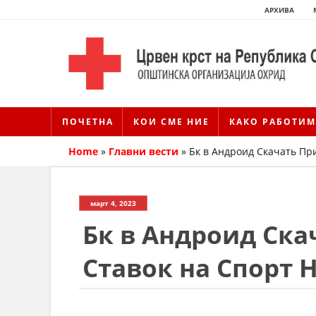
АРХИВА
ПОЧЕТНА
КОИ СМЕ НИЕ
КАКО РАБОТИМ
Home
»
Главни вести
»
Бк в Андроид Скачать Пр
март 4, 2023
Бк в Андроид Ск
Ставок на Спорт 