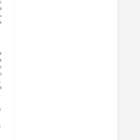
,
в
ь
х
а
а
е
о
.
в
е
ы