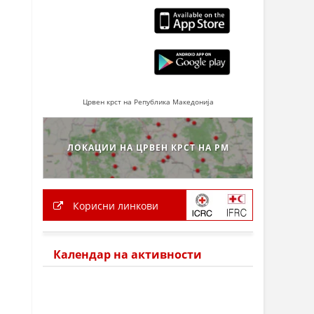
Црвен крст на Република Македонија
ЛОКАЦИИ НА ЦРВЕН КРСТ НА РМ
Корисни линкови
Календар на активности