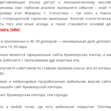
доставляющие игроку доступ к неограниченному массив
аменимы при глубоком анализе нынешнего события – знай т
пример этап Формулы 1. Статистика – так ключ к поиск
т стопроцентной гарантии выигрыша. Богатая статистическа
ть того или иные исхода, а также становится основой дл
ачать 1хбет
.
х в приложении и 40, 99 долларов — минимальная доля депозит
ите 19, 99 евро.
нные являются официальные сайты букмекерских контор, а ка
не работаете с программами ддя азартных игр.
олучаете советчиков по ставкам премиум-класса, все из которы
80.
авок и небрендовые проработанная мобильная версия сайт
ольшой» сайт букмекерской конторы.
ет букмекерская контора, тем гораздо.
ь а любой точке, где есть мобильное покрытие. Поэтому