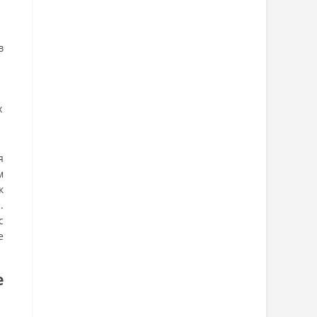
в
х
я
м
к
.
с
е
е