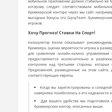
мобильное приложение должно стабильно же бы
которому следует соответствовали мобильн
букмекерской конторе через мы сайт, например
выгодные бонусы ото GipsyTeam. Букмекерские
игроков.
Хочу Прогноз! Ставки На Спорт!
Калькулятор Келли показывает рекомендуемы
букмекера, оценки вероятности игрока а размер
для сравнения онлайн-казино, управляемая
предоставляются исключительно и развлек
контролем над третьими стороны, которые 
Предложений, размещенные на этом сайте, д
соответствующих европы.
Когда вы зарегистрированы а солидной 
наверняка позаботилась о его надежности а
Ддя вашего удобства мы подготовили 
букмекерских контор, описанных выше.