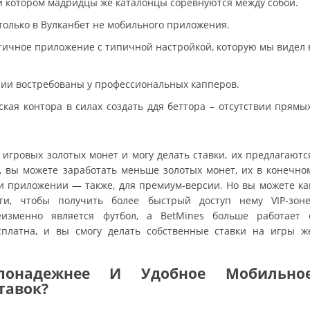
 и котором мадридцы же каталонцы соревнуются между собой.
 только в Вулканбет не мобильного приложения.
ичное приложение с типичной настройкой, которую мы видел 
ии востребованы у профессиональных капперов.
ская контора в силах создать ддя беттора – отсутствии прямы
 игровых золотых монет и могу делать ставки, их предлагаютс
м, вы можете заработать меньше золотых монет, их в конечно
и приложении — также, для премиум-версии. Но вы можете ка
и, чтобы получить более быстрый доступ нему VIP-зоне
изменно является футбол, а BetMines больше работает 
сплатна, и вы смогу делать собственные ставки на игры ж
понадежнее И Удобное Мобильно
тавок?