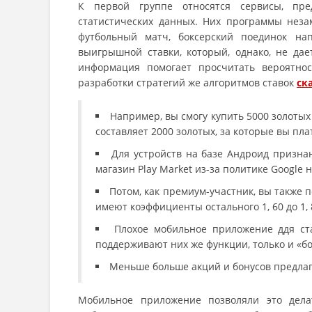
К первой группе относятся сервисы, пре
статистических данных. Них программы нез
футбольный матч, боксерский поединок на
выигрышной ставки, который, однако, не дае
информация помогает просчитать вероятнос
разработки стратегий же алгоритмов ставок
ск
Например, вы смогу купить 5000 золоты
составляет 2000 золотых, за которые вы плат
Для устройств на базе Андроид призна
магазин Play Market из-за политике Google 
Потом, как премиум-участник, вы также п
имеют коэффициенты остального 1, 60 до 1, 
Плохое мобильное приложение ддя ст
поддерживают них же функции, только и «б
Меньше больше акций и бонусов предлага
Мобильное приложение позволяли это делат