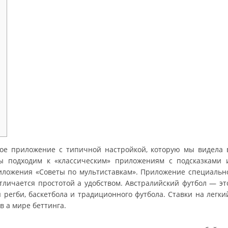
ПРИРАЧНИЦИ
СТРАТЕГИИ
ЕДУКАТИВНО ИНФОРМАТИВНИ МАТЕРИЈАЛИ
БРОШУРИ
ПОСТЕРИ
ПРЕЗЕНТАЦИИ
ое приложение с типичной настройкой, которую мы видела 
мы подходим к «классическим» приложениям с подсказками 
иложения «Советы по мультиставкам». Приложение специальн
отличается простотой а удобством. Австралийский футбол ― эт
регби, баскетбола и традиционного футбола. Ставки на легки
в а мире беттинга.