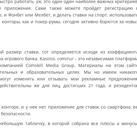
стро работать, уж, это один один наиболее важных критериев
ое приложение. Сами также можете пройдет регистрацию 
, и Фонбет или Мелбет, и делать ставки на спорт, использоват
 конторы, как и покер-румы, сегодня активно борются за новы
й размер ставки, тот определяется исходя из коэффициент
а игрового банка. Kasiino. com/ru/ – это независимая платформ
 компанией Comskill Media Group. Материалы на этом сайт
ательных и образовательных целях. Мы но имеем никаког
могут изменять или отзывать мои рекламные предложения
ействительны же для лиц, достигших 21 года, и резиденто
конторе, и у нее нет приложение для ставок со смартфона, е
 безопасности.
небольшую табличку, в которой собрана все плюсы а минус