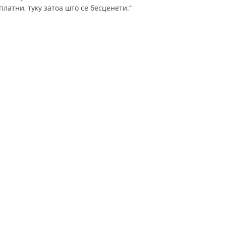
латни, туку затоа што се бесценети.“
ДИСЕМИНАЦИЈА
MЕЃУНАРОДНО ХУМАНИТАРНО ПРАВО
ПРОМОЦИЈА НА ХУМАНИ ВРЕДНОСТИ
УПОТРЕБА И ЗАШТИТА НА АМБЛЕМОТ
СОЦИЈАЛНО ХУМАНИТАРНА ДЕЈНОСТ
КАКО ДА ДОНИРАТЕ
ПОДГОТВЕНОСТ И ДЕЈСТВО ПРИ КАТАСТРОФИ
ТИМОВИ НА ООЦК ОХРИД
ПРОЕКТИ – ПОДГОТВЕНОСТ И ДЕЈСТВУВАЊЕ ПРИ КАТАСТРОФИ
ОДНОСИ СО ЈАВНОСТ
ИСТРАЖУВАЊЕ НА ЈАВНО МИСЛЕЊЕ
МЕЃУНАРОДНА СОРАБОТКА