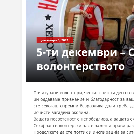
декември 5, 2021
5-ти декември – 
волонтерството
Почитувани волонтери, честит светски ден на 
Ви оддаваме признание и благодарност за ваш
сте секогаш спремни безразлика дали треба да
исчисти загадена околина.
Вашата посветеност е непобедлива, а вашата е
Секој ваш волонтерски час е важен и прави раз
Продолжете да сте поттик и инспирација за сите