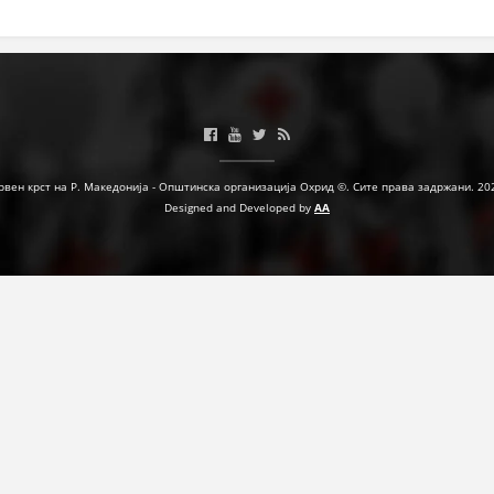
ЗНАЧЕЊЕ НА СЛУЖБАТА ЗА БАРАЊЕ
ФОРМУЛАРИ ЗА БАРАЊА
ЗДРАВСТВЕНО ПРЕВЕНТИВНА ДЕЈНОСТ
ПРВА ПОМОШ
рвен крст на Р. Македонија - Општинска организација Охрид ©. Сите права задржани. 20
КРВОДАРИТЕЛСТВО
Designed and Developed by
AA
ИНФОРМАЦИИ ЗА БОЛЕСТИ
МЕНАЏМЕНТ НА ВОЛОНТЕРИ
ЗА НАС
ДЕЈСТВУВАЊЕ