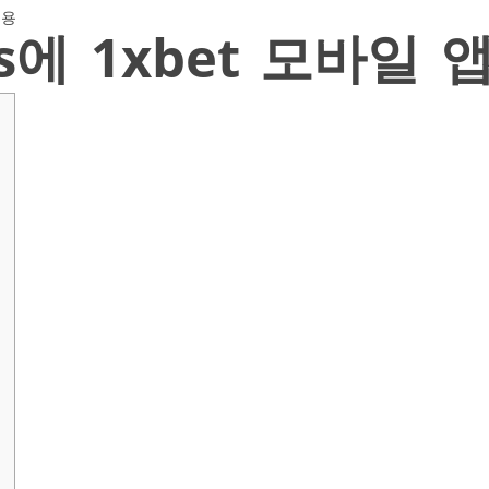
СТРУКТУРА НА ОРГАНИЗАЦИЈАТА
s용
os에 1xbet 모바일 
КОНТАКТ ИНФОРМАЦИИ
ЧЛЕНСТВО ВО ПРОФЕСИОНАЛНИ ТЕЛА
ЗАКОН ЗА ЦКРМ
СТАТУТ НА ЦКРМ
ОРГАНИЗАЦИЈА И РАЗВОЈ
РАКОВОДЕН ОДБОР
СОБРАНИЕ
СТРУКТУРА И ОРГАНИЗАЦИОНА ПОСТАВЕНОСТ