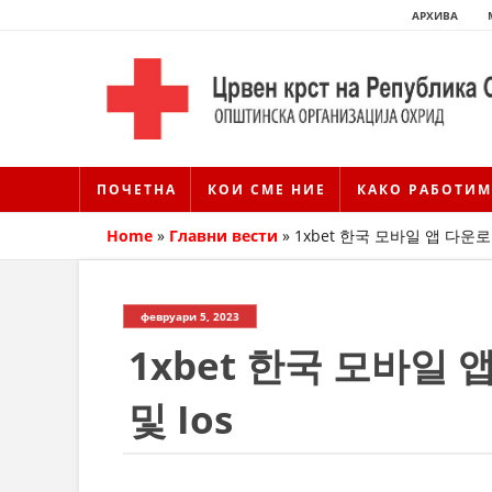
АРХИВА
ПОЧЕТНА
КОИ СМЕ НИЕ
КАКО РАБОТИМ
Home
»
Главни вести
»
1xbet 한국 모바일 앱 다운로
февруари 5, 2023
1xbet 한국 모바일
및 Ios