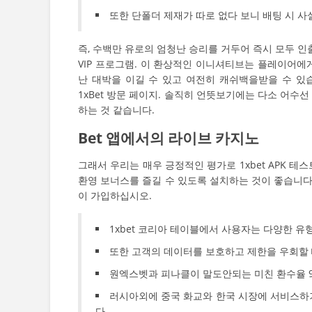
또한 단폴더 제재가 따로 없다 보니 배팅 시 사
즉, 수백만 유로의 엄청난 승리를 거두어 즉시 모두 인출
VIP 프로그램. 이 환상적인 이니셔티브는 플레이어에
난 대박을 이길 수 있고 여전히 캐쉬백을받을 수 있
1xBet 방문 페이지. 솔직히 언뜻보기에는 다소 어수
하는 것 같습니다.
Bet 앱에서의 라이브 카지노
그래서 우리는 매우 긍정적인 평가로 1xbet APK 테
환영 보너스를 즐길 수 있도록 설치하는 것이 좋습니다
이 가입하십시오.
1xbet 코리아 테이블에서 사용자는 다양한 유
또한 고객의 데이터를 보호하고 제한을 우회할 
원엑스벳과 피나클이 말도안되는 미친 환수율 9
러시아외에 중국 화교와 한국 시장에 서비스하
다.