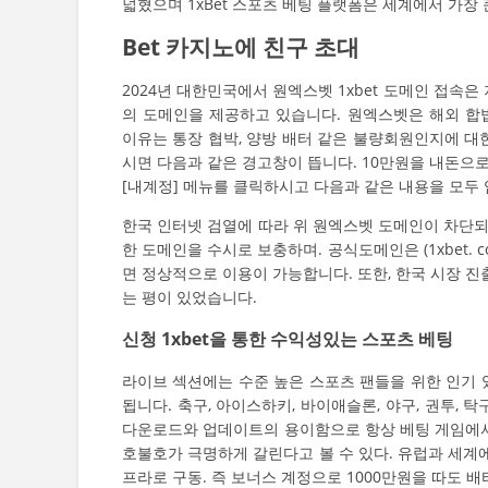
넓혔으며 1xBet 스포츠 베팅 플랫폼은 세계에서 가장
Bet 카지노에 친구 초대
2024년 대한민국에서 원엑스벳 1xbet 도메인 접속
의 도메인을 제공하고 있습니다. 원엑스벳은 해외 합
이유는 통장 협박, 양방 배터 같은 불량회원인지에 대
시면 다음과 같은 경고창이 뜹니다. 10만원을 내돈으
[내계정] 메뉴를 클릭하시고 다음과 같은 내용을 모두
한국 인터넷 검열에 따라 위 원엑스벳 도메인이 차단되
한 도메인을 수시로 보충하며. 공식도메인은 (1xbet.
면 정상적으로 이용이 가능합니다. 또한, 한국 시장 
는 평이 있었습니다.
신청 1xbet을 통한 수익성있는 스포츠 베팅
라이브 섹션에는 수준 높은 스포츠 팬들을 위한 인기 
됩니다. 축구, 아이스하키, 바이애슬론, 야구, 권투, 
다운로드와 업데이트의 용이함으로 항상 베팅 게임에서 
호불호가 극명하게 갈린다고 볼 수 있다. 유럽과 세계에서 
프라로 구동. 즉 보너스 계정으로 1000만원을 따도 배