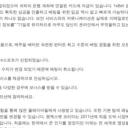
 발급되었으며 귀하의 은행 계좌에 연결된 카드에 자금이 있습니다. 1xBet 
도 획득한 상금을 인출하고 베팅을 위한 입금 역시 쉽고 빠르게 가능하다
ПРИРАЧНИЦИ
이 하나도 없습니다. 보안 서비스와의 커뮤니케이션은 실제로 이메일로
의 정보를” “기밀로 유지하므로 아무도 당신이 온라인에서 무엇을하고 있
СТРАТЕГИИ
ЕДУКАТИВНО ИНФОРМАТИВНИ МАТЕРИЈАЛИ
폼으로, 캐주얼 베터든 숙련된 펀터든 최고 수준의 베팅 경험을 위한 모
БРОШУРИ
, e스포츠가 선정되었습니다.
ПОСТЕРИ
 수치가 변경 되었기 때문에 베팅이 취소됩니다.
ПРЕЗЕНТАЦИИ
 서비스를 제공하므로 안심하십시오.
시 등 다양한 경우에 보너스를 받을 수 있습니다.
로모션에 참여하세요.
 경험을 통해 많은 플레이어들에게 사랑받고 있습니다. 또한 기본 탐색 패
버전을 변경할 수 있습니다. 원엑스벳 코리아는 2011년에 처음 도박 시장
나입니다. 처음에는 한국에서 큰 인기를 얻었지만 이제는 전 세계로 명성