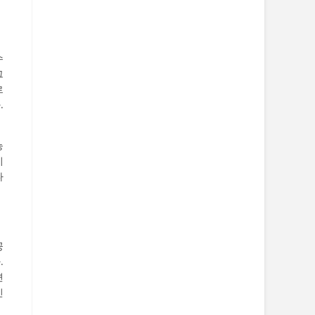
수
그
르
.
능
시
다
공
.
면
인