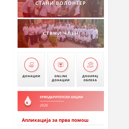
СТАНИ ВОЛОНТЕР
앱
СТАНИ ЧЛЕН
ДОНАЦИИ
ONLINE
ДОНИРАЈ
ДОНАЦИИ
ОБЛЕКА
КРВОДАРИТЕЛСКИ АКЦИИ
2026
Апликација за прва помош