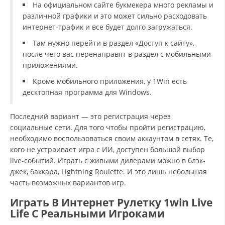
На официальном сайте букмекера много рекламы и
различной графики и это может сильно расходовать
интернет-трафик и все будет долго загружаться.
Там нужно перейти в раздел «Доступ к сайту»,
после чего вас перенаправят в раздел с мобильными
приложениями.
Кроме мобильного приложения, у 1Win есть
десктопная программа для Windows.
Последний вариант — это регистрация через
социальные сети. Для того чтобы пройти регистрацию,
необходимо воспользоваться своим аккаунтом в сетях. Те,
кого не устраивает игра с ИИ, доступен большой выбор
live-событий. Играть с живыми дилерами можно в блэк-
джек, баккара, Lightning Roulette. И это лишь небольшая
часть возможных вариантов игр.
Играть В Интернет Рулетку 1win Live
Life С Реальными Игроками