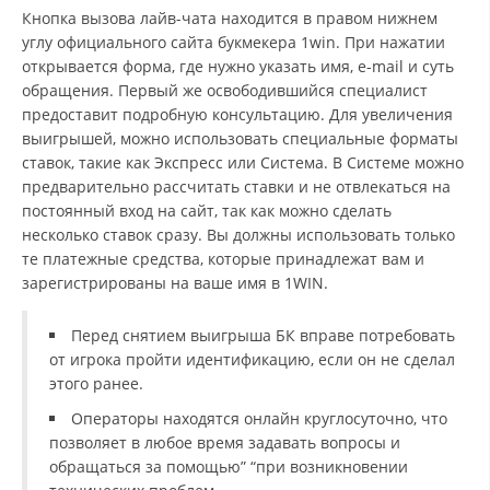
Кнопка вызова лайв-чата находится в правом нижнем
углу официального сайта букмекера 1win. При нажатии
открывается форма, где нужно указать имя, e-mail и суть
обращения. Первый же освободившийся специалист
предоставит подробную консультацию. Для увеличения
выигрышей, можно использовать специальные форматы
ставок, такие как Экспресс или Система. В Системе можно
предварительно рассчитать ставки и не отвлекаться на
постоянный вход на сайт, так как можно сделать
несколько ставок сразу. Вы должны использовать только
те платежные средства, которые принадлежат вам и
зарегистрированы на ваше имя в 1WIN.
Перед снятием выигрыша БК вправе потребовать
от игрока пройти идентификацию, если он не сделал
этого ранее.
Операторы находятся онлайн круглосуточно, что
позволяет в любое время задавать вопросы и
обращаться за помощью” “при возникновении