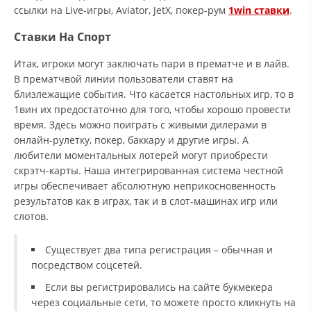
ссылки на Live-игры, Aviator, JetX, покер-рум
1win ставки
.
Ставки На Спорт
Итак, игроки могут заключать пари в прематче и в лайв.
В прематчвой линии пользователи ставят на
близлежащие события. Что касается настольных игр, то в
1вин их предостаточно для того, чтобы хорошо провести
время. Здесь можно поиграть с живыми дилерами в
онлайн-рулетку, покер, баккару и другие игры. А
любители моментальных лотерей могут приобрести
скрэтч-карты. Наша интегрированная система честной
игры обеспечивает абсолютную неприкосновенность
результатов как в играх, так и в слот-машинах игр или
слотов.
Существует два типа регистрация – обычная и
посредством соцсетей.
Если вы регистрировались на сайте букмекера
через социальные сети, то можете просто кликнуть на