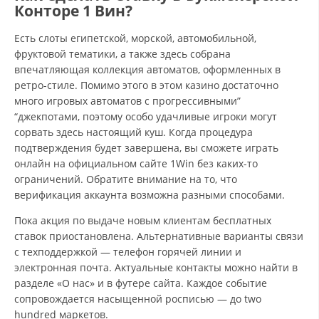
Конторе 1 Вин?
Есть слоты египетской, морской, автомобильной,
фруктовой тематики, а также здесь собрана
впечатляющая коллекция автоматов, оформленных в
ретро-стиле. Помимо этого в этом казино достаточно
много игровых автоматов с прогрессивными”
“джекпотами, поэтому особо удачливые игроки могут
сорвать здесь настоящий куш. Когда процедура
подтверждения будет завершена, вы сможете играть
онлайн на официальном сайте 1Win без каких-то
ограничений. Обратите внимание на то, что
верификация аккаунта возможна разными способами.
Пока акция по выдаче новым клиентам бесплатных
ставок приостановлена. Альтернативные варианты связи
с техподдержкой ― телефон горячей линии и
электронная почта. Актуальные контакты можно найти в
разделе «О нас» и в футере сайта. Каждое событие
сопровождается насыщенной росписью — до two
hundred маркетов.