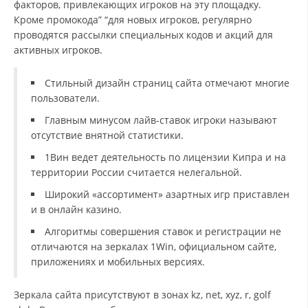
факторов, привлекающих игроков на эту площадку.
Кроме промокода” “для новых игроков, регулярно
проводятся рассылки специальных кодов и акций для
активных игроков.
Стильный дизайн страниц сайта отмечают многие
пользователи.
Главным минусом лайв-ставок игроки называют
отсутствие внятной статистики.
1Вин ведет деятельность по лицензии Кипра и на
территории России считается нелегальной.
Широкий «ассортимент» азартных игр приставлен
и в онлайн казино.
Алгоритмы совершения ставок и регистрации не
отличаются на зеркалах 1Win, официальном сайте,
приложениях и мобильных версиях.
Зеркала сайта присутствуют в зонах kz, net, xyz, r, golf