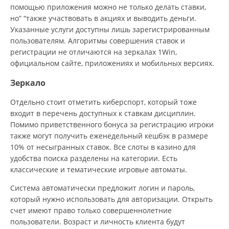
помощью приложения можно не только делать ставки,
но” “также участвовать в акциях и выводить деньги.
Указанные услуги доступны лишь зарегистрированным
пользователям. Алгоритмы совершения ставок и
регистрации не отличаются на зеркалах 1Win,
официальном сайте, приложениях и мобильных версиях.
Зеркало
Отдельно стоит отметить киберспорт, который тоже
входит в перечень доступных к ставкам дисциплин.
Помимо приветственного бонуса за регистрацию игроки
также могут получить еженедельный кешбэк в размере
10% от несыгранных ставок. Все слоты в казино для
удобства поиска разделены на категории. Есть
классические и тематические игровые автоматы.
Система автоматически предложит логин и пароль,
который нужно использовать для авторизации. Открыть
счет имеют право только совершеннолетние
пользователи. Возраст и личность клиента будут