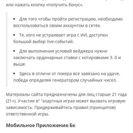
или нажать кнопку «получить бонус».
Для того чтобы пройти регистрацию, необходимо
воспользоваться своим аккаунтом в сетях.
Те, кого не устраивает игра с ИИ, доступен
большой выбор live-событий.
Для выполнения условий вейджера нужно
заключать ординарные ставки с котировками 3. 0 и
выше.
Здесь в отличи от покера все завязано на удаче,
победа определяя генератором случайных чисел.
Материалы сайта предназначены для лиц старше 21 года
(21+). Участие в” “азартных играх может вызвать игровую
зависимость. Придерживайтесь правил (принципов)
ответственной игры.
Мобильное Приложение Бк