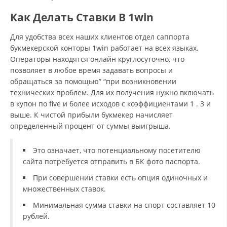
Как Делать Ставки В 1win
Для удобства всех наших клиентов отдел саппорта
букмекерской конторы 1win работает на всех языках.
Операторы находятся онлайн круглосуточно, что
позволяет в любое время задавать вопросы и
обращаться за помощью” “при возникновении
технических проблем. Для их получения нужно включать
в купон по five и более исходов с коэффициентами 1 . 3 и
выше. К чистой прибыли букмекер начисляет
определенный процент от суммы выигрыша.
Это означает, что потенциальному посетителю
сайта потребуется отправить в БК фото паспорта.
При совершении ставки есть опция одиночных и
множественных ставок.
Минимальная сумма ставки на спорт составляет 10
рублей.