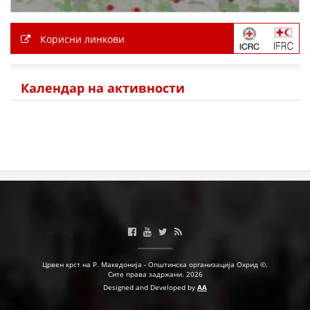
Корисни линкови
Календар на активности
Црвен крст на Р. Македонија - Општинска организација Охрид ©.
Сите права задржани. 2026
Designed and Developed by
AA