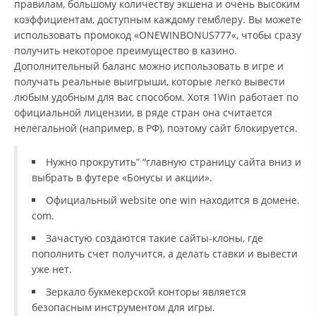
правилам, большому количеству экшена и очень высоким
коэффициентам, доступным каждому гемблеру. Вы можете
использовать промокод «ONEWINBONUS777«, чтобы сразу
получить некоторое преимущество в казино.
Дополнительный баланс можно использовать в игре и
получать реальные выигрыши, которые легко вывести
любым удобным для вас способом. Хотя 1Win работает по
официальной лицензии, в ряде стран она считается
нелегальной (например, в РФ), поэтому сайт блокируется.
Нужно прокрутить” “главную страницу сайта вниз и
выбрать в футере «Бонусы и акции».
Официальный website one win находится в домене.
com.
Зачастую создаются такие сайты-клоны, где
пополнить счет получится, а делать ставки и вывести
уже нет.
Зеркало букмекерской конторы является
безопасным инструментом для игры.