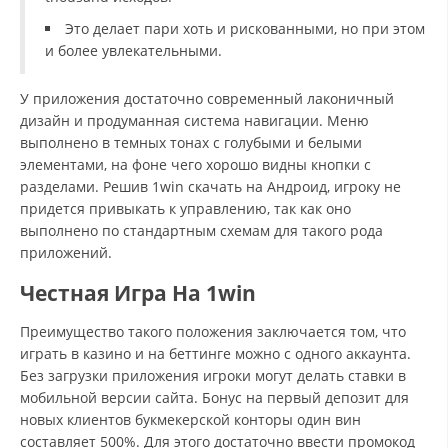
Это делает пари хоть и рискованными, но при этом
и более увлекательными.
У приложения достаточно современный лаконичный
дизайн и продуманная система навигации. Меню
выполнено в темных тонах с голубыми и белыми
элементами, на фоне чего хорошо видны кнопки с
разделами. Решив 1win скачать на Андроид, игроку не
придется привыкать к управлению, так как оно
выполнено по стандартным схемам для такого рода
приложений.
Честная Игра На 1win
Преимущество такого положения заключается том, что
играть в казино и на беттинге можно с одного аккаунта.
Без загрузки приложения игроки могут делать ставки в
мобильной версии сайта. Бонус на первый депозит для
новых клиентов букмекерской конторы один вин
составляет 500%. Для этого достаточно ввести промокод