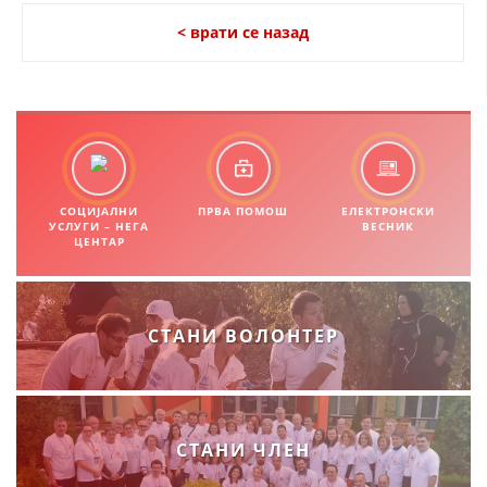
< врати се назад
ЗНАЧЕЊЕ НА СЛУЖБАТА ЗА БАРАЊЕ
ФОРМУЛАРИ ЗА БАРАЊА
ЗДРАВСТВЕНО ПРЕВЕНТИВНА ДЕЈНОСТ
ПРВА ПОМОШ
КРВОДАРИТЕЛСТВО
СОЦИЈАЛНИ
ПРВА ПОМОШ
ЕЛЕКТРОНСКИ
УСЛУГИ – НЕГА
ВЕСНИК
ЦЕНТАР
ИНФОРМАЦИИ ЗА БОЛЕСТИ
МЕНАЏМЕНТ НА ВОЛОНТЕРИ
СТАНИ ВОЛОНТЕР
ЗА НАС
ДЕЈСТВУВАЊЕ
СТАНИ ЧЛЕН