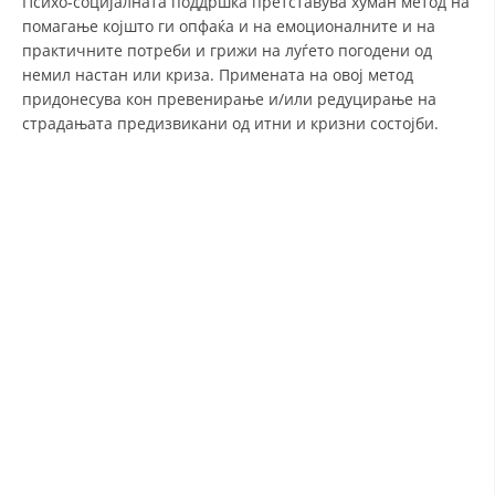
Психо-социјалната поддршка претставува хуман метод на
помагање којшто ги опфаќа и на емоционалните и на
ДИСЕМИНАЦИЈА
практичните потреби и грижи на луѓето погодени од
немил настан или криза. Примената на овој метод
MЕЃУНАРОДНО ХУМАНИТАРНО ПРАВО
придонесува кон превенирање и/или редуцирање на
ПРОМОЦИЈА НА ХУМАНИ ВРЕДНОСТИ
страдањата предизвикани од итни и кризни состојби.
УПОТРЕБА И ЗАШТИТА НА АМБЛЕМОТ
СОЦИЈАЛНО ХУМАНИТАРНА ДЕЈНОСТ
КАКО ДА ДОНИРАТЕ
ПОДГОТВЕНОСТ И ДЕЈСТВО ПРИ КАТАСТРОФИ
ТИМОВИ НА ООЦК ОХРИД
ПРОЕКТИ – ПОДГОТВЕНОСТ И ДЕЈСТВУВАЊЕ ПРИ КАТАСТРОФИ
ОДНОСИ СО ЈАВНОСТ
ИСТРАЖУВАЊЕ НА ЈАВНО МИСЛЕЊЕ
МЕЃУНАРОДНА СОРАБОТКА