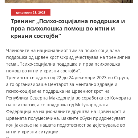
СТРУКТУРА НА ОРГАНИЗАЦИЈАТА
декември 28, 2023
КОНТАКТ ИНФОРМАЦИИ
Tренинг „Психо-социјална поддршка и
ЧЛЕНСТВО ВО ПРОФЕСИОНАЛНИ ТЕЛА
прва психолошка помош во итни и
кризни состојби“
Членовите на националниот тим за психо-социјална
ЗАКОН ЗА ЦКРМ
поддршка од Црвен крст Охрид учествуваа на тренинг на
СТАТУТ НА ЦКРМ
тема „Психо-социјална поддршка и прва психолошка
помош во итни и кризни состојби“.
Тренингот се одржа од 22 до 24 декември 2023 во Струга,
а го организираше Центарот за ментално здравје и
психо-социјална поддршка на Црвениот крст на
Република Северна Македонија во соработка со Комората
ОРГАНИЗАЦИЈА И РАЗВОЈ
на психолози, а со поддршка од Меѓународната
Федерација на националните друштва на Црвен крст и
РАКОВОДЕН ОДБОР
Црвената полумесечина. Ваквите обуки придонесуваат
СОБРАНИЕ
кон јакнење на нашата подготвеност за дејствување во
итни и кризни ситуации.
СТРУКТУРА И ОРГАНИЗАЦИОНА ПОСТАВЕНОСТ