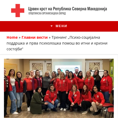
МЕНИ
Home
»
Главни вести
»
Tренинг „Психо-социјална
поддршка и прва психолошка помош во итни и кризни
состојби“
ИСТОРИЈАТ НА ЦКРМ
ИСТОРИЈАТ НА ДВИЖЕЊЕТО