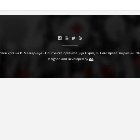
ЗНАЧЕЊЕ НА СЛУЖБАТА ЗА БАРАЊЕ
ФОРМУЛАРИ ЗА БАРАЊА
ЗДРАВСТВЕНО ПРЕВЕНТИВНА ДЕЈНОСТ
ПРВА ПОМОШ
рвен крст на Р. Македонија - Општинска организација Охрид ©. Сите права задржани. 20
КРВОДАРИТЕЛСТВО
Designed and Developed by
AA
ИНФОРМАЦИИ ЗА БОЛЕСТИ
МЕНАЏМЕНТ НА ВОЛОНТЕРИ
ЗА НАС
ДЕЈСТВУВАЊЕ