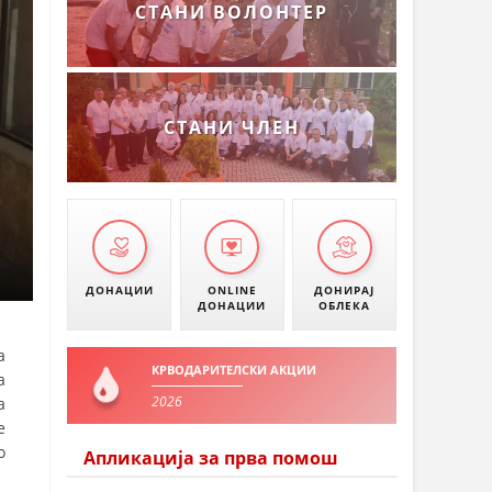
СТАНИ ВОЛОНТЕР
СТАНИ ЧЛЕН
ДОНАЦИИ
ONLINE
ДОНИРАЈ
ДОНАЦИИ
ОБЛЕКА
а
КРВОДАРИТЕЛСКИ АКЦИИ
а
2026
а
е
о
Апликација за прва помош