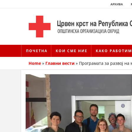
АРХИВА
ПОЧЕТНА
КОИ СМЕ НИЕ
КАКО РАБОТИМ
Home
»
Главни вести
»
Програмата за развој на