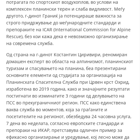
потрагата по спортскиот воздухоплов, во услови на
комплексен планински терен и слаба видливост. Меѓу
другото, г-динот Граниќ ја потенцираше важноста за
ПРИРАЧНИЦИ
строго придржување до меѓународните стандарди и
препораките на ICAR (International Commission for Alpine
СТРАТЕГИИ
Rescue), без кои кажа дека е невозможно организирање
ЕДУКАТИВНО ИНФОРМАТИВНИ МАТЕРИЈАЛИ
на современа служба.
Од страна на г-динот Костантин Циривири, реномиран
БРОШУРИ
домашен експерт во областа на алпинизмот, планинскиот
ПОСТЕРИ
туризам и спасувањето на планина, беа презентирани
основните елементи од студијата за организација на
ПРЕЗЕНТАЦИИ
Планинската Спасителна Служба при Црвен крст Охрид,
изработена во 2019 година, како и значајните резултати
постигнати во изминатите 3 години од делувањето на
ПСС во прекуграничниот регион. ПСС како единствена
ваква служба во моментов, која за граѓаните и
посетителите на регионот, обезбедува 24 часовна услуга,
7 дена во неделата, согласно европските стандарди и
препораки на ИКАР, претставува одличен пример за
ефикасно организирање и уредување, кој лесно може да