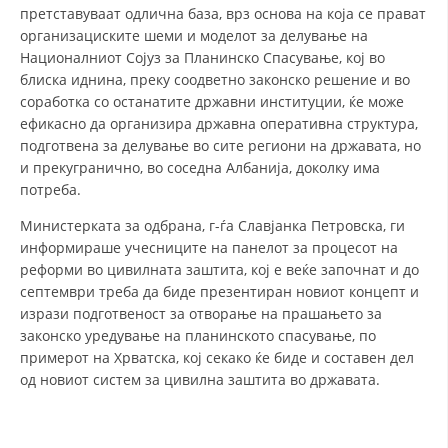
претставуваат одлична база, врз основа на која се прават
организациските шеми и моделот за делување на
Националниот Сојуз за Планинско Спасување, кој во
блиска иднина, преку соодветно законско решение и во
соработка со останатите државни институции, ќе може
ефикасно да организира државна оперативна структура,
подготвена за делување во сите региони на државата, но
и прекугранично, во соседна Албанија, доколку има
потреба.
Министерката за одбрана, г-ѓа Славјанка Петровска, ги
информираше учесниците на панелот за процесот на
реформи во цивилната заштита, кој е веќе започнат и до
септември треба да биде презентиран новиот концепт и
изрази подготвеност за отворање на прашањето за
законско уредување на планинското спасување, по
примерот на Хрватска, кој секако ќе биде и составен дел
од новиот систем за цивилна заштита во државата.