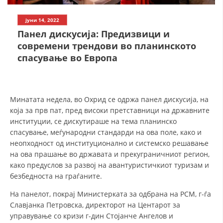
СТРУКТУРА НА ОРГАНИЗАЦИЈАТА
јуни 14, 2022
КОНТАКТ ИНФОРМАЦИИ
Панел дискусија: Предизвици и
ЧЛЕНСТВО ВО ПРОФЕСИОНАЛНИ ТЕЛА
современи трендови во планинското
спасување во Европа
ЗАКОН ЗА ЦКРМ
Минатата недела, во Охрид се одржа панел дискусија, на
СТАТУТ НА ЦКРМ
која за прв пат, пред високи претставници на државните
институции, се дискутираше на тема планинско
спасување, меѓународни стандарди на ова поле, како и
неопходност од институционално и системско решавање
на ова прашање во државата и прекуграничниот регион,
ОРГАНИЗАЦИЈА И РАЗВОЈ
како предуслов за развој на авантуристичкиот туризам и
безбедноста на граѓаните.
РАКОВОДЕН ОДБОР
На панелот, покрај Министерката за одбрана на РСМ, г-ѓа
СОБРАНИЕ
Славјанка Петровска, директорот на Центарот за
управување со кризи г-дин Стојанче Ангелов и
СТРУКТУРА И ОРГАНИЗАЦИОНА ПОСТАВЕНОСТ