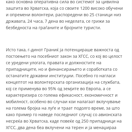
како основна оперативна сила во системот за цивилна
заштита во Хрватска, која со своите 1200 високо обучени
ЗНАЧЕЊЕ НА СЛУЖБАТА ЗА БАРАЊЕ
и опремени волонтери, распоредени во 25 станици низ
државата, 24 часа, 7 дена во неделата, се грижи за
ФОРМУЛАРИ ЗА БАРАЊА
безбедноста на граѓаните и бројните туристи.
ЗДРАВСТВЕНО ПРЕВЕНТИВНА ДЕЈНОСТ
ПРВА ПОМОШ
Исто така, г-динот Граниќ ја потенцираше важноста од
КРВОДАРИТЕЛСТВО
постоењето на посебниот закон за ХГСС, со кој во целост
се уредени улогата, правата и должностите на
ИНФОРМАЦИИ ЗА БОЛЕСТИ
припадниците, но и финансирањето и соработката со
останатите државни институции. Посебно го нагласи
МЕНАЏМЕНТ НА ВОЛОНТЕРИ
концептот на волонтерската организација на службата,
кој се применува во 95% од земјите во Европа, а се
карактеризира со голема ефикасност, економичност и
мобилност, особено во случаи кои налагаат вклучување
ЗА НАС
на голема бројка на луѓе и траат подолго време, за што
ДЕЈСТВУВАЊЕ
како пример го наведе последниот случај со авионската
несреќа во Хрватска, каде повеќе од 250 припадници на
ХГСС, два дена беа вклучени на терен и ја менаџираа