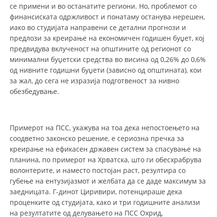
се примени и во останатите региони. Но, проблемот со
финансиската одржливост и понатаму останува нерешен,
иако во студијата направени се детални прогнози и
предлози за креирање на економичен годишен буџет, кој
предвидува вклученост на општините од регионот со
минимални буџетски средства во висина од 0,26% до 0,6%
од нивните годишни буџети (зависно од општината), кои
за жал, до сега не изразија подготвеност за нивно
обезбедување.
Примерот на ПСС, укажува на тоа дека непостоењето на
соодветно законско решение, е сериозна пречка за
креирање на ефикасен државен систем за спасување на
планина, по примерот на Хрватска, што ги обесхрабрува
волонтерите, и наместо постојан раст, резултира со
губење на ентузијазмот и желбата да се даде максимум за
заедницата. Г-динот Циривири, потенцираше дека
проценките од студијата, како и три годишните анализи
на резултатите од делувањето на ПСС Охрид,