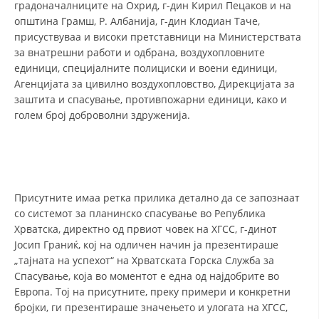
градоначалниците на Охрид, г-дин Кирил Пецаков и на
општина Грамш, Р. Албанија, г-дин Клодиан Таче,
ДИСЕМИНАЦИЈА
присуствуваа и високи претставници на Министерствата
MЕЃУНАРОДНО ХУМАНИТАРНО ПРАВО
за внатрешни работи и одбрана, воздухопловните
единици, специјалните полициски и воени единици,
ПРОМОЦИЈА НА ХУМАНИ ВРЕДНОСТИ
Агенцијата за цивилно воздухопловство, Дирекцијата за
заштита и спасување, противпожарни единици, како и
УПОТРЕБА И ЗАШТИТА НА АМБЛЕМОТ
голем број доброволни здруженија.
СОЦИЈАЛНО ХУМАНИТАРНА ДЕЈНОСТ
КАКО ДА ДОНИРАТЕ
ПОДГОТВЕНОСТ И ДЕЈСТВО ПРИ КАТАСТРОФИ
Присутните имаа ретка прилика детално да се запознаат
ТИМОВИ НА ООЦК ОХРИД
со системот за планинско спасување во Република
Хрватска, директно од првиот човек на ХГСС, г-динот
ПРОЕКТИ – ПОДГОТВЕНОСТ И ДЕЈСТВУВАЊЕ ПРИ КАТАСТРОФИ
Јосип Граниќ, кој на одличен начин ја презентираше
„тајната на успехот“ на Хрватската Горска Служба за
ОДНОСИ СО ЈАВНОСТ
Спасување, која во моментот е една од најдобрите во
ИСТРАЖУВАЊЕ НА ЈАВНО МИСЛЕЊЕ
Европа. Тој на присутните, преку примери и конкретни
бројки, ги презентираше значењето и улогата на ХГСС,
МЕЃУНАРОДНА СОРАБОТКА