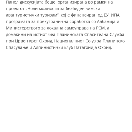
Панел дискусијата беше организирана во рамки на
проектот „Нови можности за безбеден зимски
авантуристички туризам“, кој е финансиран од ЕУ, ИПА
програмата за прекугранична соработка со Албанија и
Министерството за локална самоуправа на РСМ, а
домаќини на истиот беа Планинската Спасителна Служба
при Црвен крст Охрид, Националниот Сојуз за Планинско
Спасување и Алпинистички клуб Патагонија Охрид.