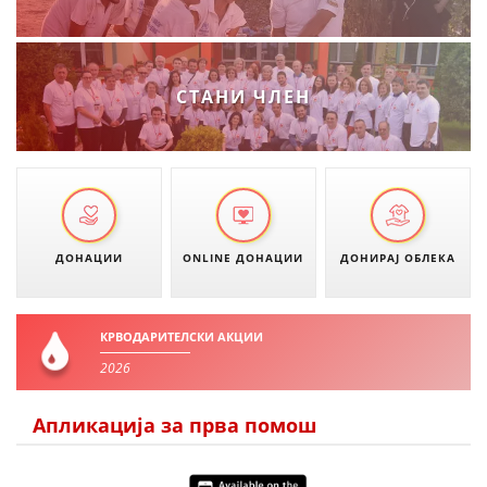
ДИСЕМИНАЦИЈА
MЕЃУНАРОДНО ХУМАНИТАРНО ПРАВО
СТАНИ ЧЛЕН
ПРОМОЦИЈА НА ХУМАНИ ВРЕДНОСТИ
УПОТРЕБА И ЗАШТИТА НА АМБЛЕМОТ
СОЦИЈАЛНО ХУМАНИТАРНА ДЕЈНОСТ
КАКО ДА ДОНИРАТЕ
ДОНАЦИИ
ONLINE ДОНАЦИИ
ДОНИРАЈ ОБЛЕКА
ПОДГОТВЕНОСТ И ДЕЈСТВО ПРИ КАТАСТРОФИ
ТИМОВИ НА ООЦК ОХРИД
КРВОДАРИТЕЛСКИ АКЦИИ
ПРОЕКТИ – ПОДГОТВЕНОСТ И ДЕЈСТВУВАЊЕ ПРИ КАТАСТРОФИ
2026
ОДНОСИ СО ЈАВНОСТ
Апликација за прва помош
ИСТРАЖУВАЊЕ НА ЈАВНО МИСЛЕЊЕ
МЕЃУНАРОДНА СОРАБОТКА