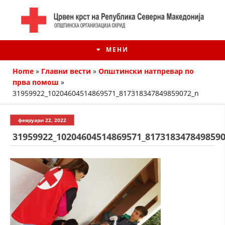
МЕНИ
Home
»
Главни вести
»
Општински натпревар по
прва помош
»
31959922_10204604514869571_817318347849859072_n
февруари 22, 2022
31959922_10204604514869571_817318347849859
ИСТОРИЈАТ НА ЦКРМ
ИСТОРИЈАТ НА ДВИЖЕЊЕТО