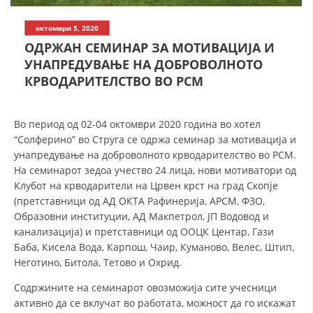
СТРУКТУРА НА ОРГАНИЗАЦИЈАТА
октомври 5, 2020
КОНТАКТ ИНФОРМАЦИИ
ОДРЖАН СЕМИНАР ЗА МОТИВАЦИЈА И
ЧЛЕНСТВО ВО ПРОФЕСИОНАЛНИ ТЕЛА
УНАПРЕДУВАЊЕ НА ДОБРОВОЛНОТО
КРВОДАРИТЕЛСТВО ВО РСМ
ЗАКОН ЗА ЦКРМ
Во период од 02-04 октомври 2020 година во хотел
“Солферино” во Струга се одржа семинар за мотивација и
СТАТУТ НА ЦКРМ
унапредување на доброволното крводарителство во РСМ.
На семинарот зедоа учество 24 лица, нови мотиватори од
Клубот на крводарители на Црвен крст на град Скопје
(претставници од АД ОКТА Рафинерија, АРСМ, ФЗО,
Образовни институции, АД Макпетрол, ЈП Водовод и
ОРГАНИЗАЦИЈА И РАЗВОЈ
канализација) и претставници од ООЦК Центар, Гази
Баба, Кисела Вода, Карпош, Чаир, Куманово, Велес, Штип,
РАКОВОДЕН ОДБОР
Неготино, Битола, Тетово и Охрид.
СОБРАНИЕ
Содржините на семинарот овозможија сите учесници
активно да се вклучат во работата, можност да го искажат
СТРУКТУРА И ОРГАНИЗАЦИОНА ПОСТАВЕНОСТ