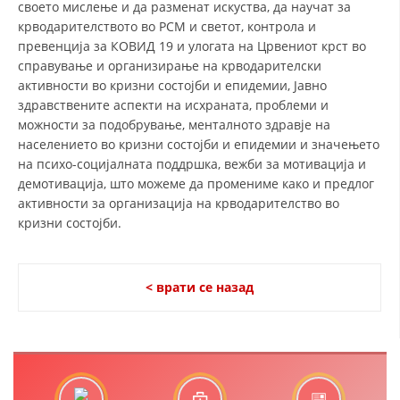
своето мислење и да разменат искуства, да научат за
крводарителството во РСМ и светот, контрола и
ДИСЕМИНАЦИЈА
превенција за КОВИД 19 и улогата на Црвениот крст во
MЕЃУНАРОДНО ХУМАНИТАРНО ПРАВО
справување и организирање на крводарителски
активности во кризни состојби и епидемии, Јавно
ПРОМОЦИЈА НА ХУМАНИ ВРЕДНОСТИ
здравствените аспекти на исхраната, проблеми и
можности за подобрување, менталното здравје на
УПОТРЕБА И ЗАШТИТА НА АМБЛЕМОТ
населението во кризни состојби и епидемии и значењето
СОЦИЈАЛНО ХУМАНИТАРНА ДЕЈНОСТ
на психо-социјалната поддршка, вежби за мотивација и
демотивација, што можеме да промениме како и предлог
КАКО ДА ДОНИРАТЕ
активности за организација на крводарителство во
кризни состојби.
ПОДГОТВЕНОСТ И ДЕЈСТВО ПРИ КАТАСТРОФИ
ТИМОВИ НА ООЦК ОХРИД
< врати се назад
ПРОЕКТИ – ПОДГОТВЕНОСТ И ДЕЈСТВУВАЊЕ ПРИ КАТАСТРОФИ
ОДНОСИ СО ЈАВНОСТ
ИСТРАЖУВАЊЕ НА ЈАВНО МИСЛЕЊЕ
МЕЃУНАРОДНА СОРАБОТКА