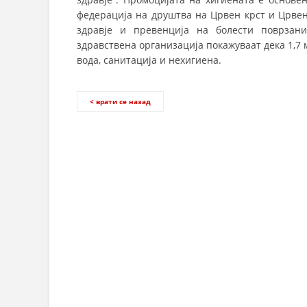
федерација на друштва на Црвен крст и Црвена
здравје и превенција на болести поврзани
здравствена организација покажуваат дека 1,
вода, санитација и нехигиена.
< врати се назад