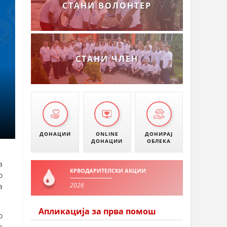
СТАНИ ВОЛОНТЕР
СТАНИ ЧЛЕН
ДОНАЦИИ
ONLINE
ДОНИРАЈ
ДОНАЦИИ
ОБЛЕКА
а
КРВОДАРИТЕЛСКИ АКЦИИ
о
2026
а
Апликација за прва помош
о
а