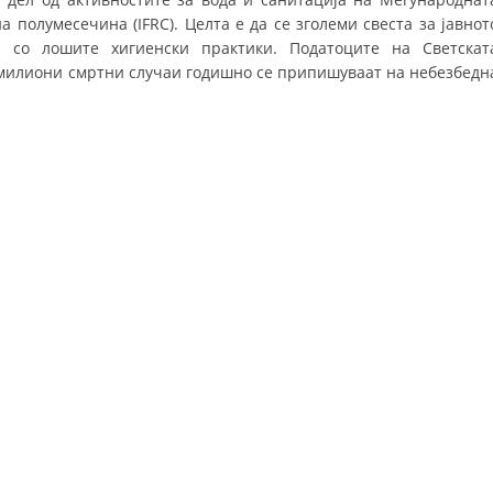
 полумесечина (IFRC). Целта е да се зголеми свеста за јавнот
ДИСЕМИНАЦИЈА
 со лошите хигиенски практики. Податоците на Светскат
7 милиони смртни случаи годишно се припишуваат на небезбедн
MЕЃУНАРОДНО ХУМАНИТАРНО ПРАВО
ПРОМОЦИЈА НА ХУМАНИ ВРЕДНОСТИ
УПОТРЕБА И ЗАШТИТА НА АМБЛЕМОТ
СОЦИЈАЛНО ХУМАНИТАРНА ДЕЈНОСТ
КАКО ДА ДОНИРАТЕ
ПОДГОТВЕНОСТ И ДЕЈСТВО ПРИ КАТАСТРОФИ
ТИМОВИ НА ООЦК ОХРИД
ПРОЕКТИ – ПОДГОТВЕНОСТ И ДЕЈСТВУВАЊЕ ПРИ КАТАСТРОФИ
ОДНОСИ СО ЈАВНОСТ
ИСТРАЖУВАЊЕ НА ЈАВНО МИСЛЕЊЕ
МЕЃУНАРОДНА СОРАБОТКА