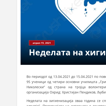
април 15, 2021
Неделата на хиг
Во периодот од 13.04.2021 до 15.04.2021 по по
95 ученици од четири основни училишта „Григ
Николески“ од страна на тројца волонтер
организација Охрид: Христијан Пендиков, Љубиц
Неделата на хигиенизација оваа година се сп
здравје”. Промоцијата на хигиената е основе