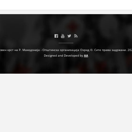
ЗНАЧЕЊЕ НА СЛУЖБАТА ЗА БАРАЊЕ
ФОРМУЛАРИ ЗА БАРАЊА
ЗДРАВСТВЕНО ПРЕВЕНТИВНА ДЕЈНОСТ
ПРВА ПОМОШ
рвен крст на Р. Македонија - Општинска организација Охрид ©. Сите права задржани. 20
КРВОДАРИТЕЛСТВО
Designed and Developed by
AA
ИНФОРМАЦИИ ЗА БОЛЕСТИ
МЕНАЏМЕНТ НА ВОЛОНТЕРИ
ЗА НАС
ДЕЈСТВУВАЊЕ