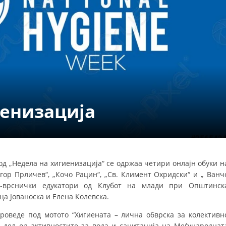
СТРУКТУРА НА ОРГАНИЗАЦИЈАТА
КОНТАКТ ИНФОРМАЦИИ
ЧЛЕНСТВО ВО ПРОФЕСИОНАЛНИ ТЕЛА
ЗАКОН ЗА ЦКРМ
СТАТУТ НА ЦКРМ
иенизација
вод „Недела на хигиенизација“ се одржаа четири онлаjн обуки н
ОРГАНИЗАЦИЈА И РАЗВОЈ
ор Прличев“, „Кочо Рацин“, „Св. Климент Охридски“ и „ Ванч
и-врснички едукатори од Клубот на млади при Општинск
РАКОВОДЕН ОДБОР
а Јованоска и Елена Колевска.
СОБРАНИЕ
роведе под мотото “Хигиената – лична обврска за колективн
СТРУКТУРА И ОРГАНИЗАЦИОНА ПОСТАВЕНОСТ
н дел од активностите за вода и санитација на Меѓународнат