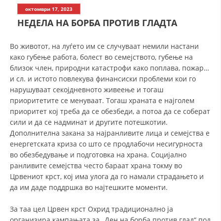
СТРУКТУРА НА ОРГАНИЗАЦИЈАТА
октомври 17, 2023
НЕДЕЛА НА БОРБА ПРОТИВ ГЛАДТА
КОНТАКТ ИНФОРМАЦИИ
ЧЛЕНСТВО ВО ПРОФЕСИОНАЛНИ ТЕЛА
Во животот, на луѓето им се случуваат немили настани
како губење работа, болест во семејството, губење на
близок член, природни катастрофи како поплава, пожар…
и сл. и истото повлекува финансиски проблеми кои го
ЗАКОН ЗА ЦКРМ
нарушуваат секојдневното живеење и тогаш
приоритетите се менуваат. Тогаш храната е најголем
СТАТУТ НА ЦКРМ
приоритет кој треба да се обезбеди, а потоа да се соберат
сили и да се надминат и другите потешкотии.
Дополнителна закана за најранливите лица и семејства е
енергетската криза со што се продлабочи несигурноста
во обезбедување и подготовка на храна. Социјално
ОРГАНИЗАЦИЈА И РАЗВОЈ
ранливите семејства често бараат храна токму во
Црвениот крст, кој има улога да го намали страдањето и
РАКОВОДЕН ОДБОР
да им даде поддршка во најтешките моменти.
СОБРАНИЕ
За таа цел Црвен крст Охрид традиционално ја
СТРУКТУРА И ОРГАНИЗАЦИОНА ПОСТАВЕНОСТ
организира кампањата за „Ден на борба против глад“ под