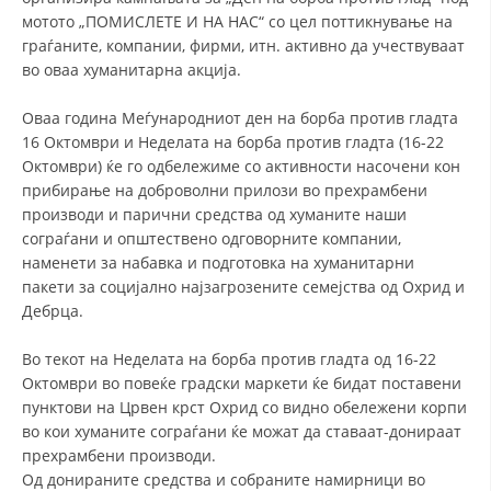
мотото „ПОМИСЛЕТЕ И НА НАС“ со цел поттикнување на
ДИСЕМИНАЦИЈА
граѓаните, компании, фирми, итн. активно да учествуваат
во оваа хуманитарна акција.
MЕЃУНАРОДНО ХУМАНИТАРНО ПРАВО
ПРОМОЦИЈА НА ХУМАНИ ВРЕДНОСТИ
Оваа година Меѓународниот ден на борба против гладта
16 Октомври и Неделата на борба против гладта (16-22
УПОТРЕБА И ЗАШТИТА НА АМБЛЕМОТ
Октомври) ќе го одбележиме со активности насочени кон
прибирање на доброволни прилози во прехрамбени
СОЦИЈАЛНО ХУМАНИТАРНА ДЕЈНОСТ
производи и парични средства од хуманите наши
сограѓани и општествено одговорните компании,
КАКО ДА ДОНИРАТЕ
наменети за набавка и подготовка на хуманитарни
ПОДГОТВЕНОСТ И ДЕЈСТВО ПРИ КАТАСТРОФИ
пакети за социјално најзагрозените семејства од Охрид и
Дебрца.
ТИМОВИ НА ООЦК ОХРИД
Во текот на Неделата на борба против гладта од 16-22
ПРОЕКТИ – ПОДГОТВЕНОСТ И ДЕЈСТВУВАЊЕ ПРИ КАТАСТРОФИ
Октомври во повеќе градски маркети ќе бидат поставени
ОДНОСИ СО ЈАВНОСТ
пунктови на Црвен крст Охрид со видно обележени корпи
во кои хуманите сограѓани ќе можат да ставаат-донираат
ИСТРАЖУВАЊЕ НА ЈАВНО МИСЛЕЊЕ
прехрамбени производи.
Од донираните средства и собраните намирници во
МЕЃУНАРОДНА СОРАБОТКА