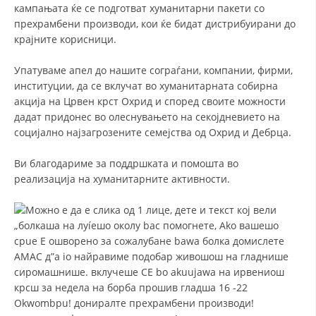
кампањата ќе се подготват хуманитарни пакети со
прехрамбени производи, кои ќе бидат дистрибуирани до
ЗНАЧЕЊЕ НА СЛУЖБАТА ЗА БАРАЊЕ
крајните корисници.
ФОРМУЛАРИ ЗА БАРАЊА
Упатуваме апел до нашите сограѓани, компании, фирми,
ЗДРАВСТВЕНО ПРЕВЕНТИВНА ДЕЈНОСТ
институции, да се вклучат во хуманитарната собирна
акција на Црвен крст Охрид и според своите можности
ПРВА ПОМОШ
дадат придонес во олеснувањето на секојдневието на
социјално најзагрозените семејства од Охрид и Дебрца.
КРВОДАРИТЕЛСТВО
ИНФОРМАЦИИ ЗА БОЛЕСТИ
Ви благодариме за поддршката и помошта во
реализација на хуманитарните активности.
МЕНАЏМЕНТ НА ВОЛОНТЕРИ
ЗА НАС
ДЕЈСТВУВАЊЕ