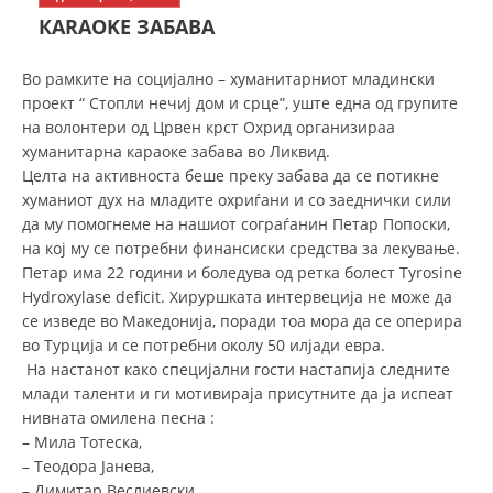
СТРУКТУРА НА ОРГАНИЗАЦИЈАТА
КARAOKE ЗАБАВА
КОНТАКТ ИНФОРМАЦИИ
Во рамките на социјално – хуманитарниот младински
ЧЛЕНСТВО ВО ПРОФЕСИОНАЛНИ ТЕЛА
проект “ Стопли нечиј дом и срце”, уште една од групите
на волонтери од Црвен крст Охрид организираа
хуманитарна караоке забава во Ликвид.
Целта на активноста беше преку забава да се потикне
ЗАКОН ЗА ЦКРМ
хуманиот дух на младите охриѓани и со заеднички сили
да му помогнеме на нашиот сограѓанин Петар Попоски,
СТАТУТ НА ЦКРМ
на кој му се потребни финансиски средства за лекување.
Петар има 22 години и боледува од ретка болест Tyrosine
Hydroxylase deficit. Хируршката интервеција не може да
се изведе во Македонија, поради тоа мора да се оперира
во Турција и се потребни околу 50 илјади евра.
ОРГАНИЗАЦИЈА И РАЗВОЈ
На настанот како специјални гости настапија следните
млади таленти и ги мотивираја присутните да ја испеат
РАКОВОДЕН ОДБОР
нивната омилена песна :
– Мила Тотеска,
СОБРАНИЕ
– Теодора Јанева,
СТРУКТУРА И ОРГАНИЗАЦИОНА ПОСТАВЕНОСТ
– Димитар Веслиевски,