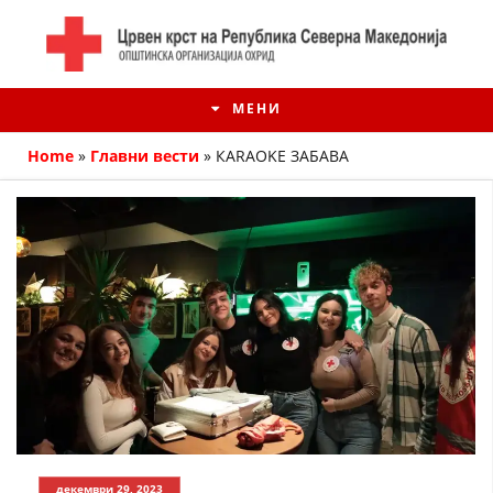
МЕНИ
Home
»
Главни вести
»
КARAOKE ЗАБАВА
ИСТОРИЈАТ НА ЦКРМ
ИСТОРИЈАТ НА ДВИЖЕЊЕТО
декември 29, 2023