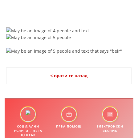
ЗНАЧЕЊЕ НА СЛУЖБАТА ЗА БАРАЊЕ
ФОРМУЛАРИ ЗА БАРАЊА
ЗДРАВСТВЕНО ПРЕВЕНТИВНА ДЕЈНОСТ
ПРВА ПОМОШ
КРВОДАРИТЕЛСТВО
ИНФОРМАЦИИ ЗА БОЛЕСТИ
< врати се назад
МЕНАЏМЕНТ НА ВОЛОНТЕРИ
ЗА НАС
ДЕЈСТВУВАЊЕ
СОЦИЈАЛНИ
ПРВА ПОМОШ
ЕЛЕКТРОНСКИ
УСЛУГИ – НЕГА
ВЕСНИК
ЦЕНТАР