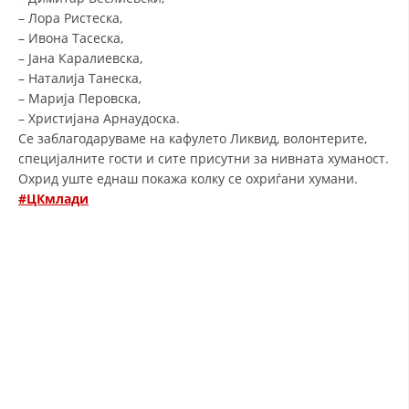
– Лора Ристеска,
ДИСЕМИНАЦИЈА
– Ивона Тасеска,
– Јана Каралиевска,
MЕЃУНАРОДНО ХУМАНИТАРНО ПРАВО
– Наталија Танеска,
ПРОМОЦИЈА НА ХУМАНИ ВРЕДНОСТИ
– Марија Перовска,
– Христијана Арнаудоска.
УПОТРЕБА И ЗАШТИТА НА АМБЛЕМОТ
Се заблагодаруваме на кафулето Ликвид, волонтерите,
специјалните гости и сите присутни за нивната хуманост.
СОЦИЈАЛНО ХУМАНИТАРНА ДЕЈНОСТ
Охрид уште еднаш покажа колку се охриѓани хумани.
#ЦКмлади
КАКО ДА ДОНИРАТЕ
ПОДГОТВЕНОСТ И ДЕЈСТВО ПРИ КАТАСТРОФИ
ТИМОВИ НА ООЦК ОХРИД
ПРОЕКТИ – ПОДГОТВЕНОСТ И ДЕЈСТВУВАЊЕ ПРИ КАТАСТРОФИ
ОДНОСИ СО ЈАВНОСТ
ИСТРАЖУВАЊЕ НА ЈАВНО МИСЛЕЊЕ
МЕЃУНАРОДНА СОРАБОТКА