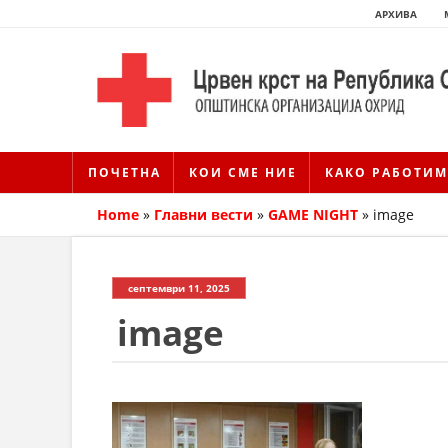
АРХИВА
ПОЧЕТНА
КОИ СМЕ НИЕ
КАКО РАБОТИМ
Home
»
Главни вести
»
GAME NIGHT
»
image
септември 11, 2025
image