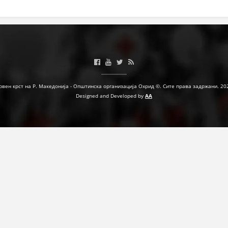
ЗНАЧЕЊЕ НА СЛУЖБАТА ЗА БАРАЊЕ
ФОРМУЛАРИ ЗА БАРАЊА
ЗДРАВСТВЕНО ПРЕВЕНТИВНА ДЕЈНОСТ
ПРВА ПОМОШ
рвен крст на Р. Македонија - Општинска организација Охрид ©. Сите права задржани. 20
КРВОДАРИТЕЛСТВО
Designed and Developed by
AA
ИНФОРМАЦИИ ЗА БОЛЕСТИ
МЕНАЏМЕНТ НА ВОЛОНТЕРИ
ЗА НАС
ДЕЈСТВУВАЊЕ