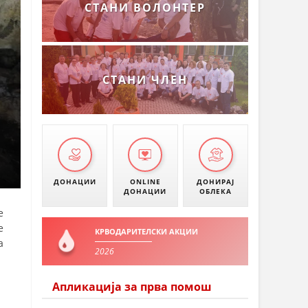
СТАНИ ВОЛОНТЕР
СТАНИ ЧЛЕН
ДОНАЦИИ
ONLINE
ДОНИРАЈ
ДОНАЦИИ
ОБЛЕКА
е
е
КРВОДАРИТЕЛСКИ АКЦИИ
а
2026
Апликација за прва помош