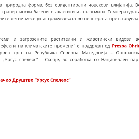
а природна форма, без евидентирани човекови влијанија. В
ДИСЕМИНАЦИЈА
 травертински басени, сталактити и сталагмити. Температурат
оплите летни месеци истражувањата во пештерата претставуваа
MЕЃУНАРОДНО ХУМАНИТАРНО ПРАВО
ПРОМОЦИЈА НА ХУМАНИ ВРЕДНОСТИ
стеми и загрозените растителни и животински видови в
УПОТРЕБА И ЗАШТИТА НА АМБЛЕМОТ
 ефекти на климатските промени“ е поддржан од
Prespa Ohri
Црвен крст на Република Северна Македонија – Општинск
СОЦИЈАЛНО ХУМАНИТАРНА ДЕЈНОСТ
„Урсус спелеос“ – Скопје, во соработка со Национален пар
КАКО ДА ДОНИРАТЕ
ПОДГОТВЕНОСТ И ДЕЈСТВО ПРИ КАТАСТРОФИ
жувачко Друштво “Урсус Спелеос”
ТИМОВИ НА ООЦК ОХРИД
ПРОЕКТИ – ПОДГОТВЕНОСТ И ДЕЈСТВУВАЊЕ ПРИ КАТАСТРОФИ
ОДНОСИ СО ЈАВНОСТ
ИСТРАЖУВАЊЕ НА ЈАВНО МИСЛЕЊЕ
МЕЃУНАРОДНА СОРАБОТКА