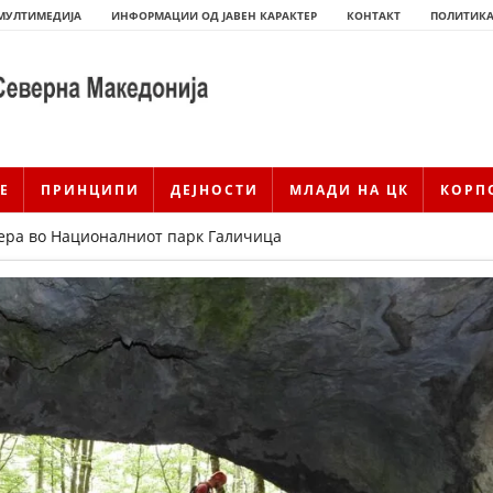
МУЛТИМЕДИЈА
ИНФОРМАЦИИ ОД ЈАВЕН КАРАКТЕР
КОНТАКТ
ПОЛИТИКА
Е
ПРИНЦИПИ
ДЕЈНОСТИ
МЛАДИ НА ЦК
КОРП
ера во Националниот парк Галичица
ИСТОРИЈАТ НА ЦКРМ
ИСТОРИЈАТ НА ДВИЖЕЊЕТО