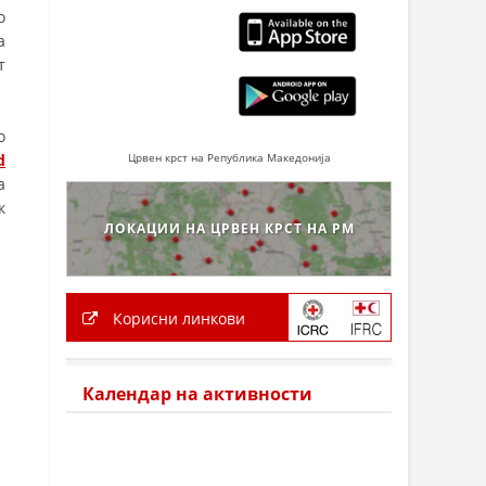
о
а
т
о
d
Црвен крст на Република Македонија
а
к
ЛОКАЦИИ НА ЦРВЕН КРСТ НА РМ
Корисни линкови
Календар на активности