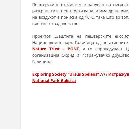
Пештерскиот екосистем е зачуван во неговат
разгранетите пештерски канали има драперии,
на воздухот е пониска од 16°C, така што во т
вистинско задоволство.
Проектот „Заштита на пештерските екоси
Националниот парк Галичица од негативните
Nature Trust – PONT
, a го спроведуваат 
организација Охрид и Истражувачко друштво 
Галичица.
Exploring Society “Ursus Speleos” //\\ Истра
National Park Galicica