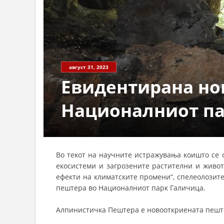
август 31, 2023
Евидентирана но
Националниот па
Во текот на научните истражувања коишто се 
екосистеми и загрозените растителни и живо
ефекти на климатските промени“, спелеолозит
пештера во Националниот парк Галичица.
Алпинистичка Пештера е новооткриената пештер