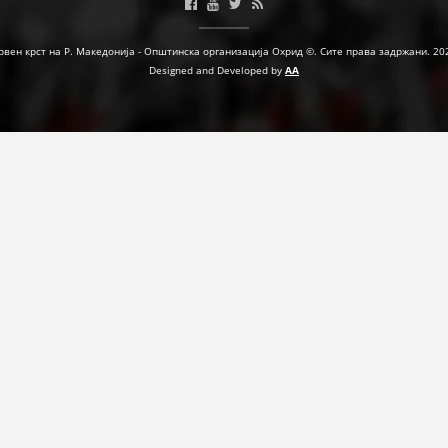
рвен крст на Р. Македонија - Општинска организација Охрид ©. Сите права задржани. 20
ПРИРАЧНИЦИ
Designed and Developed by
AA
СТРАТЕГИИ
ЕДУКАТИВНО ИНФОРМАТИВНИ МАТЕРИЈАЛИ
БРОШУРИ
ПОСТЕРИ
ПРЕЗЕНТАЦИИ