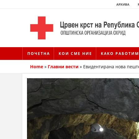
АРХИВА
ПОЧЕТНА
КОИ СМЕ НИЕ
КАКО РАБОТИМ
Home
»
Главни вести
»
Евидентирана нова пешт