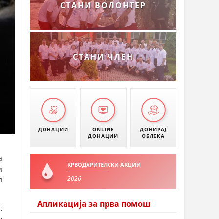
СТАНИ ВОЛОНТЕР
СТАНИ ЧЛЕН
ДОНАЦИИ
ONLINE
ДОНИРАЈ
ДОНАЦИИ
ОБЛЕКА
а
КРВОДАРИТЕЛСКИ АКЦИИ
и
2026
л
Апликација за прва помош
,
о