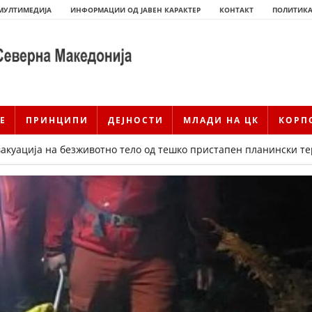
МУЛТИМЕДИЈА
ИНФОРМАЦИИ ОД ЈАВЕН КАРАКТЕР
КОНТАКТ
ПОЛИТИКА
Е
ПРИНЦИПИ
ДЕЈНОСТИ
МЛАДИ НА ЦК
КОРП
вакуација на безживотно тело од тешко пристапен планински т
ИСТОРИЈАТ НА ЦКРМ
ИСТОРИЈАТ НА ДВИЖЕЊЕТО