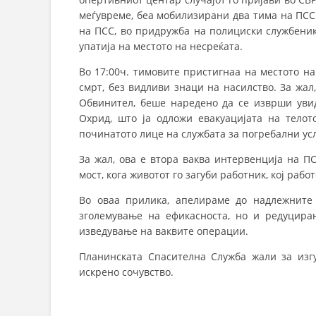
меѓувреме, беа мобилизирани два тима на ПСС.
на ПСС, во придружба на полициски службеник
упатија на местото на несреќата.
Во 17:00ч. тимовите пристигнаа на местото н
смрт, без видливи знаци на насилство. За жал
Обвинител, беше наредено да се изврши уви
Охрид, што ја одложи евакуацијата на телот
починатото лице на службата за погребални усл
За жал, ова е втора ваква интервенција на ПС
мост, кога животот го загуби работник, кој раб
Во оваа прилика, апелираме до надлежните 
зголемување на ефикасноста, но и редуцира
изведување на ваквите операции.
Планинската Спасителна Служба жали за изг
искрено сочувство.