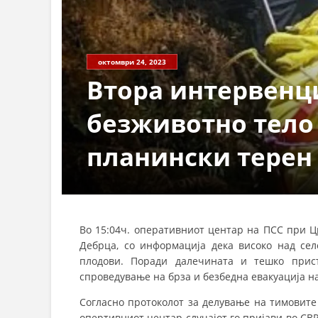
октомври 24, 2023
Втора интервенци
безживотно тело
планински терен
Во 15:04ч. оперативниот центар на ПСС при Ц
Дебрца, со информација дека високо над се
плодови. Поради далечината и тешко прис
спроведување на брза и безбедна евакуација на
Согласно протоколот за делување на тимовите 
опертивниот центар случајот го пријави во СВ