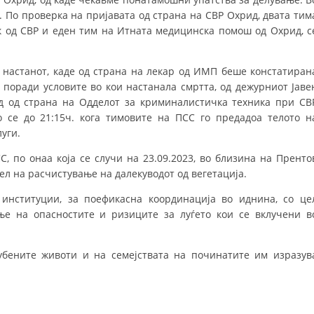
 По проверка на пријавата од страна на СВР Охрид, двата тим
ДИСЕМИНАЦИЈА
 од СВР и еден тим на Итната медицинска помош од Охрид, с
MЕЃУНАРОДНО ХУМАНИТАРНО ПРАВО
а настанот, каде од страна на лекар од ИМП беше констатиран
ПРОМОЦИЈА НА ХУМАНИ ВРЕДНОСТИ
, поради условите во кои настанала смртта, од дежурниот Јаве
УПОТРЕБА И ЗАШТИТА НА АМБЛЕМОТ
д од страна на Одделот за криминалистичка техника при СВ
о се до 21:15ч. кога тимовите на ПСС го предадоа телото н
СОЦИЈАЛНО ХУМАНИТАРНА ДЕЈНОСТ
уги.
КАКО ДА ДОНИРАТЕ
С, по онаа која се случи на 23.09.2023, во близина на Пренто
отел на расчистување на далекуводот од вегетација.
ПОДГОТВЕНОСТ И ДЕЈСТВО ПРИ КАТАСТРОФИ
институции, за поефикасна координација во иднина, со це
ТИМОВИ НА ООЦК ОХРИД
ње на опасностите и ризиците за луѓето кои се вклучени в
ПРОЕКТИ – ПОДГОТВЕНОСТ И ДЕЈСТВУВАЊЕ ПРИ КАТАСТРОФИ
убените животи и на семејствата на починатите им изразув
ОДНОСИ СО ЈАВНОСТ
ИСТРАЖУВАЊЕ НА ЈАВНО МИСЛЕЊЕ
МЕЃУНАРОДНА СОРАБОТКА