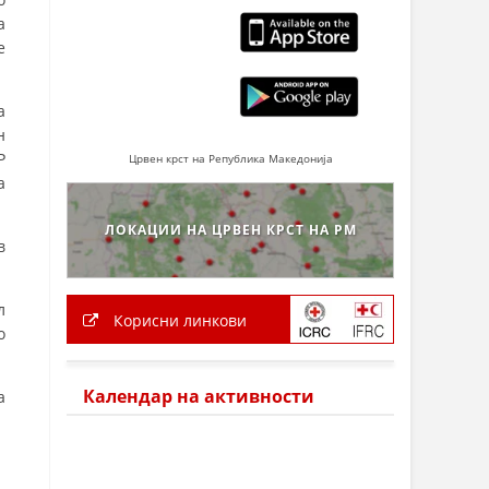
а
е
а
н
Р
Црвен крст на Република Македонија
а
ЛОКАЦИИ НА ЦРВЕН КРСТ НА РМ
в
л
Корисни линкови
о
Календар на активности
а