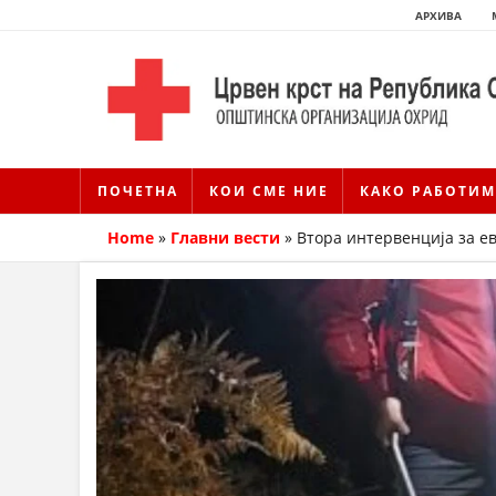
АРХИВА
ПОЧЕТНА
КОИ СМЕ НИЕ
КАКО РАБОТИМ
Home
»
Главни вести
»
Втора интервенција за е