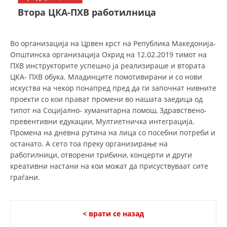
СТРУКТУРА НА ОРГАНИЗАЦИЈАТА
Втора ЦКА-ПХВ работилница
КОНТАКТ ИНФОРМАЦИИ
ЧЛЕНСТВО ВО ПРОФЕСИОНАЛНИ ТЕЛА
Во организација на Црвен крст на Република Македонија-
Општинска организација Охрид на 12.02.2019 тимот на
ПХВ инструкторите успешно ја реализираше и втората
ЦКА- ПХВ обука. Младинците помотивирани и со нови
ЗАКОН ЗА ЦКРМ
искуства на чекор понапред пред да ги започнат нивните
проекти со кои прават промени во нашата заедица од
СТАТУТ НА ЦКРМ
типот на Социјално- хуманитарна помош, Здравствено-
превентивни едукации, Мултиетничка интеграција,
Промена на дневна рутина на лица со посебни потреби и
останато. А сето тоа преку организирање на
работилници, отворени трибини, концерти и други
креативни настани на кои можат да присуствуваат сите
ОРГАНИЗАЦИЈА И РАЗВОЈ
граѓани.
РАКОВОДЕН ОДБОР
СОБРАНИЕ
< врати се назад
СТРУКТУРА И ОРГАНИЗАЦИОНА ПОСТАВЕНОСТ