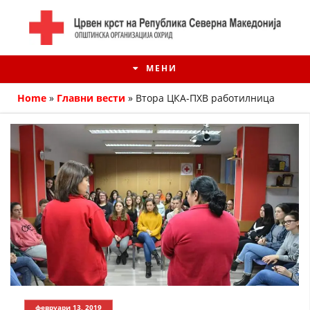
МЕНИ
Home
»
Главни вести
»
Втора ЦКА-ПХВ работилница
ИСТОРИЈАТ НА ЦКРМ
ИСТОРИЈАТ НА ДВИЖЕЊЕТО
февруари 13, 2019