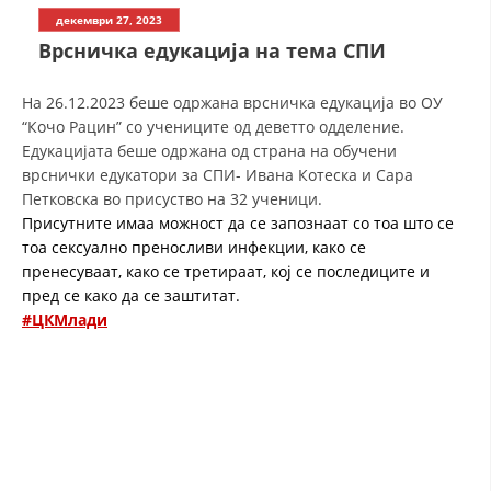
СТРУКТУРА НА ОРГАНИЗАЦИЈАТА
декември 27, 2023
Врсничка едукација на тема СПИ
КОНТАКТ ИНФОРМАЦИИ
ЧЛЕНСТВО ВО ПРОФЕСИОНАЛНИ ТЕЛА
На 26.12.2023 беше одржана врсничка едукација во ОУ
“Кочо Рацин” со учениците од деветто одделение.
Едукацијата беше одржана од страна на обучени
врснички едукатори за СПИ- Ивана Котеска и Сара
ЗАКОН ЗА ЦКРМ
Петковска во присуство на 32 ученици.
Присутните имаа можност да се запознаат со тоа што се
СТАТУТ НА ЦКРМ
тоа сексуално преносливи инфекции, како се
пренесуваат, како се третираат, кој се последиците и
пред се како да се заштитат.
#ЦКМлади
ОРГАНИЗАЦИЈА И РАЗВОЈ
РАКОВОДЕН ОДБОР
СОБРАНИЕ
СТРУКТУРА И ОРГАНИЗАЦИОНА ПОСТАВЕНОСТ