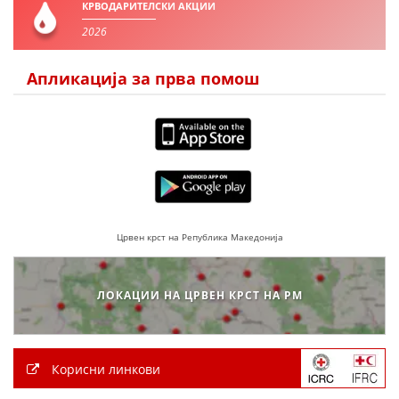
КРВОДАРИТЕЛСКИ АКЦИИ
2026
ПРИРАЧНИЦИ
Апликација за прва помош
СТРАТЕГИИ
ЕДУКАТИВНО ИНФОРМАТИВНИ МАТЕРИЈАЛИ
БРОШУРИ
ПОСТЕРИ
ПРЕЗЕНТАЦИИ
Црвен крст на Република Македонија
ЛОКАЦИИ НА ЦРВЕН КРСТ НА РМ
Корисни линкови