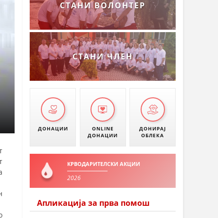
СТАНИ ВОЛОНТЕР
СТАНИ ЧЛЕН
ДОНАЦИИ
ONLINE
ДОНИРАЈ
ДОНАЦИИ
ОБЛЕКА
т
т
КРВОДАРИТЕЛСКИ АКЦИИ
а
2026
н
Апликација за прва помош
о