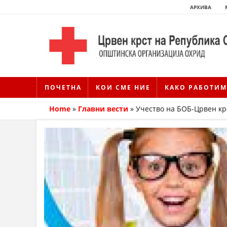
АРХИВА
ПОЧЕТНА
КОИ СМЕ НИЕ
КАКО РАБОТИМ
Home
»
Главни вести
»
Учество на БОБ-Црвен кр