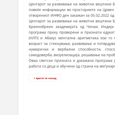
Центарот за развивање на животни вештини БО
повеќе информации во просториите на Црвен к
отворениот ИНФО ден закажан за 05.02.2022 од 
Центарот за развивање на животни вештини Б
Бреинобреин академијата од Ченаи, Индија
програма преку проверени и признати едука
(НЛП) и Абакус ментална аритметика кои го 
возраст за стекнување, развивање и потврдув
нумерички и вербални способности, спосо
самодоверба, визуелизација, решавање на про
Оваа светски призната и докажана програма ј
работа со деца и обучени од страна на меѓуна
< врати се назад