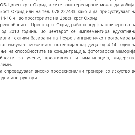
Б-Црвен крст Охрид, а сите заинтересирани можат да добија
ДИСЕМИНАЦИЈА
рст Охрид или на тел. 078 227433, како и да присуствуваат н
14-16 ч., во просториите на Црвен крст Охрид.
MЕЃУНАРОДНО ХУМАНИТАРНО ПРАВО
реинобреин – Црвен крст Охрид работи под франшизерство н
 од 2010 година. Во центарот се имплементира едукативн
ПРОМОЦИЈА НА ХУМАНИ ВРЕДНОСТИ
тивни техники базирани на Неуро лингвистичко програмирањ
УПОТРЕБА И ЗАШТИТА НА АМБЛЕМОТ
поттикнуваат мозочниот потенцијал кај деца од 4-14 годишн
ање на способностите за концентрација, фотографска меморија
СОЦИЈАЛНО ХУМАНИТАРНА ДЕЈНОСТ
бности за учење, креативност и имагинација, лидерство
блеми.
КАКО ДА ДОНИРАТЕ
а спроведуваат високо професионални тренери со искуство в
ПОДГОТВЕНОСТ И ДЕЈСТВО ПРИ КАТАСТРОФИ
родни инструктори.
ТИМОВИ НА ООЦК ОХРИД
ПРОЕКТИ – ПОДГОТВЕНОСТ И ДЕЈСТВУВАЊЕ ПРИ КАТАСТРОФИ
ОДНОСИ СО ЈАВНОСТ
ИСТРАЖУВАЊЕ НА ЈАВНО МИСЛЕЊЕ
МЕЃУНАРОДНА СОРАБОТКА