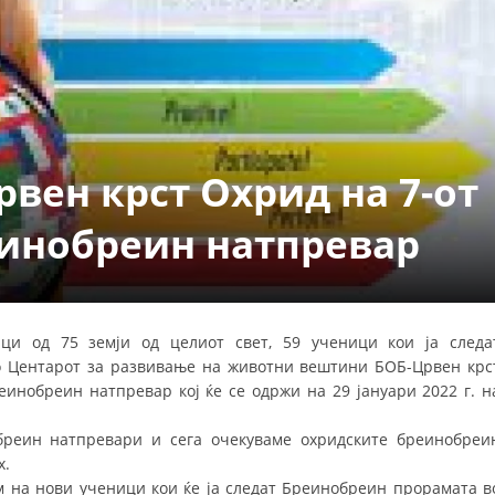
СТРУКТУРА НА ОРГАНИЗАЦИЈАТА
КОНТАКТ ИНФОРМАЦИИ
ЧЛЕНСТВО ВО ПРОФЕСИОНАЛНИ ТЕЛА
рвен крст Охрид на 7-от
ЗАКОН ЗА ЦКРМ
СТАТУТ НА ЦКРМ
инобреин натпревар
ици од 75 земји од целиот свет, 59 ученици кои ја следа
ОРГАНИЗАЦИЈА И РАЗВОЈ
 Центарот за развивање на животни вештини БОБ-Црвен крс
еинобреин натпревар кој ќе се одржи на 29 јануари 2022 г. н
РАКОВОДЕН ОДБОР
бреин натпревари и сега очекуваме охридските бреинобреи
СОБРАНИЕ
х.
СТРУКТУРА И ОРГАНИЗАЦИОНА ПОСТАВЕНОСТ
м на нови ученици кои ќе ја следат Бреинобреин прорамата в