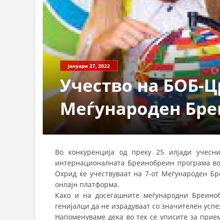
јануари 27, 2022
Учество на БОБ-Ц
Меѓународен Бре
Во конкуренција од преку 25 илјади учесн
интернационалната Бреинобреин програма во
Охрид ќе учествуваат на 7-от Меѓународен Бр
онлајн платформа.
Како и на досегашните меѓународни Бреино
генијалци да не израдуваат со значителен успе
Напоменуваме дека во тек се уписите за прие