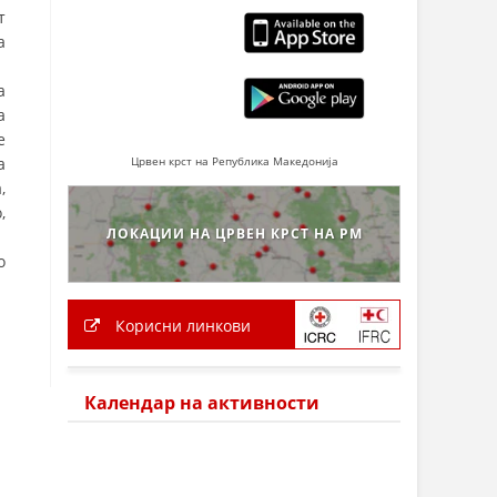
т
а
а
а
е
а
Црвен крст на Република Македонија
,
,
ЛОКАЦИИ НА ЦРВЕН КРСТ НА РМ
о
Корисни линкови
Календар на активности