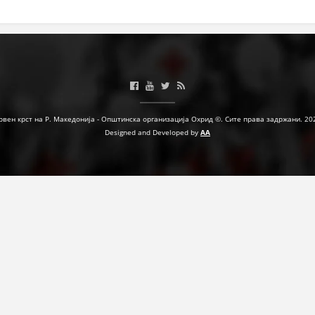
ЗНАЧЕЊЕ НА СЛУЖБАТА ЗА БАРАЊЕ
ФОРМУЛАРИ ЗА БАРАЊА
ЗДРАВСТВЕНО ПРЕВЕНТИВНА ДЕЈНОСТ
ПРВА ПОМОШ
рвен крст на Р. Македонија - Општинска организација Охрид ©. Сите права задржани. 20
КРВОДАРИТЕЛСТВО
Designed and Developed by
AA
ИНФОРМАЦИИ ЗА БОЛЕСТИ
МЕНАЏМЕНТ НА ВОЛОНТЕРИ
ЗА НАС
ДЕЈСТВУВАЊЕ