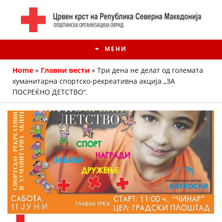
МЕНИ
Home
»
Главни вести
»
Три дена не делат од големата
хуманитарна спортско-рекреативна акција „ЗА
ПОСРЕЌНО ДЕТСТВО“.
ИСТОРИЈАТ НА ЦКРМ
ИСТОРИЈАТ НА ДВИЖЕЊЕТО