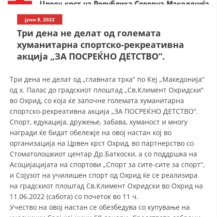
СТРУКТУРА НА ОРГАНИЗАЦИЈАТА
јуни 8, 2022
КОНТАКТ ИНФОРМАЦИИ
Три дена не делат од големата
ЧЛЕНСТВО ВО ПРОФЕСИОНАЛНИ ТЕЛА
хуманитарна спортско-рекреативна
акција „ЗА ПОСРЕЌНО ДЕТСТВО“.
Три дена не делат од „главната трка“ по Кеј „Македонија“
ЗАКОН ЗА ЦКРМ
од х. Палас до градскиот плоштад „Св.Климент Охридски“
СТАТУТ НА ЦКРМ
во Охрид, со која ќе започне големата хуманитарна
спортско-рекреативна акција „ЗА ПОСРЕЌНО ДЕТСТВО“.
Спорт, едукација, дружење, забава, хуманост и многу
награди ќе бидат обележје на овој настан кој во
организација на Црвен крст Охрид, во партнерство со
Стоматолошкиот центар Др.Баткоски, а со поддршка на
ОРГАНИЗАЦИЈА И РАЗВОЈ
Асоцијацијата на спортови „Спорт за сите-сите за спорт“,
и Сојузот на училишен спорт од Охрид ќе се реализира
РАКОВОДЕН ОДБОР
на градскиот плоштад Св.Климент Охридски во Охрид на
СОБРАНИЕ
11.06.2022 (сабота) со почеток во 11 ч.
Учество на овој настан се обезбедува со купување на
СТРУКТУРА И ОРГАНИЗАЦИОНА ПОСТАВЕНОСТ