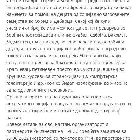
учеснички број кој чини 50 денари. Средствата собрани
од продажбата на учеснички броеви за акцијата ќе бидат
ДИСЕМИНАЦИЈА
наменети за помош на децата од социјално загрозените
семејства во Охрид и Дебарца. Секој кој ќе купи
MЕЃУНАРОДНО ХУМАНИТАРНО ПРАВО
учеснички број ќе има можност да се натпреварува во
ПРОМОЦИЈА НА ХУМАНИ ВРЕДНОСТИ
бројни спортски дисциплини: фудбал, одбојка, ракомет,
бадминтон, шах, пикадо, возење велосипед, аеробик и
УПОТРЕБА И ЗАШТИТА НА АМБЛЕМОТ
друго, и станува потенцијален добитник на награда во
големата наградна игра со преку 50 вредни награди
СОЦИЈАЛНО ХУМАНИТАРНА ДЕЈНОСТ
(петдневен престој на Златибор, петдневен престој во
КАКО ДА ДОНИРАТЕ
Крагујевац, петдневен престој во Суботица, викенд во
Крушево, курсеви за странски јазици, компјутерска
ПОДГОТВЕНОСТ И ДЕЈСТВО ПРИ КАТАСТРОФИ
галантерија и др.) кои ќе бидат извлекувани во живо на
една од локалните телевизии..
ТИМОВИ НА ООЦК ОХРИД
Организаторите на оваа хуманитарна спортско-
ПРОЕКТИ – ПОДГОТВЕНОСТ И ДЕЈСТВУВАЊЕ ПРИ КАТАСТРОФИ
рекреативна акција најавуваат многу изненадувања и ги
повикуваат охриѓани и гостите да бидат дел од овој
ОДНОСИ СО ЈАВНОСТ
настан.
Повеќе детали за овој настан, организаторот и
ИСТРАЖУВАЊЕ НА ЈАВНО МИСЛЕЊЕ
партнерите ќе изнесат на ПРЕСС средбата закажана за
09.06.2022 (четврток) со почеток во 11 ч. во просториите
МЕЃУНАРОДНА СОРАБОТКА