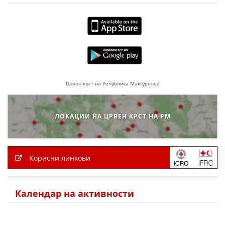
ПРИРАЧНИЦИ
СТРАТЕГИИ
ЕДУКАТИВНО ИНФОРМАТИВНИ МАТЕРИЈАЛИ
Црвен крст на Република Македонија
БРОШУРИ
ПОСТЕРИ
ЛОКАЦИИ НА ЦРВЕН КРСТ НА РМ
ПРЕЗЕНТАЦИИ
Корисни линкови
Календар на активности