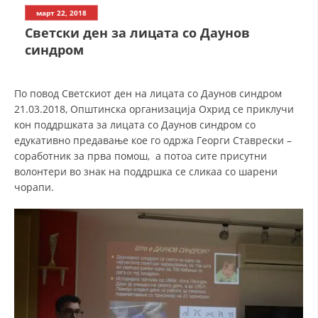
СТРУКТУРА НА ОРГАНИЗАЦИЈАТА
март 22, 2018
Светски ден за лицата со Даунов
КОНТАКТ ИНФОРМАЦИИ
синдром
ЧЛЕНСТВО ВО ПРОФЕСИОНАЛНИ ТЕЛА
По повод Светскиот ден на лицата со Даунов синдром
21.03.2018, Општинска организација Охрид се приклучи
ЗАКОН ЗА ЦКРМ
кон поддршката за лицата со Даунов синдром со
едукативно предавање кое го одржа Георги Ставрески –
СТАТУТ НА ЦКРМ
соработник за прва помош, а потоа сите присутни
волонтери во знак на поддршка се сликаа со шарени
чорапи.
ОРГАНИЗАЦИЈА И РАЗВОЈ
РАКОВОДЕН ОДБОР
СОБРАНИЕ
СТРУКТУРА И ОРГАНИЗАЦИОНА ПОСТАВЕНОСТ