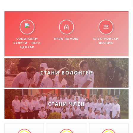
ДИСЕМИНАЦИЈА
MЕЃУНАРОДНО ХУМАНИТАРНО ПРАВО
ПРОМОЦИЈА НА ХУМАНИ ВРЕДНОСТИ
СОЦИЈАЛНИ
ПРВА ПОМОШ
ЕЛЕКТРОНСКИ
УПОТРЕБА И ЗАШТИТА НА АМБЛЕМОТ
УСЛУГИ – НЕГА
ВЕСНИК
ЦЕНТАР
СОЦИЈАЛНО ХУМАНИТАРНА ДЕЈНОСТ
КАКО ДА ДОНИРАТЕ
СТАНИ ВОЛОНТЕР
ПОДГОТВЕНОСТ И ДЕЈСТВО ПРИ КАТАСТРОФИ
ТИМОВИ НА ООЦК ОХРИД
ПРОЕКТИ – ПОДГОТВЕНОСТ И ДЕЈСТВУВАЊЕ ПРИ КАТАСТРОФИ
СТАНИ ЧЛЕН
ОДНОСИ СО ЈАВНОСТ
ИСТРАЖУВАЊЕ НА ЈАВНО МИСЛЕЊЕ
МЕЃУНАРОДНА СОРАБОТКА