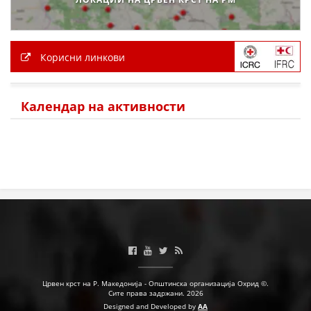
ПРИРАЧНИЦИ
Корисни линкови
СТРАТЕГИИ
ЕДУКАТИВНО ИНФОРМАТИВНИ МАТЕРИЈАЛИ
Календар на активности
БРОШУРИ
ПОСТЕРИ
ПРЕЗЕНТАЦИИ
Црвен крст на Р. Македонија - Општинска организација Охрид ©.
Сите права задржани. 2026
Designed and Developed by
AA