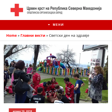
МЕНИ
Home
»
Главни вести
»
Светски ден на здравје
ИСТОРИЈАТ НА ЦКРМ
ИСТОРИЈАТ НА ДВИЖЕЊЕТО
април 10, 2018