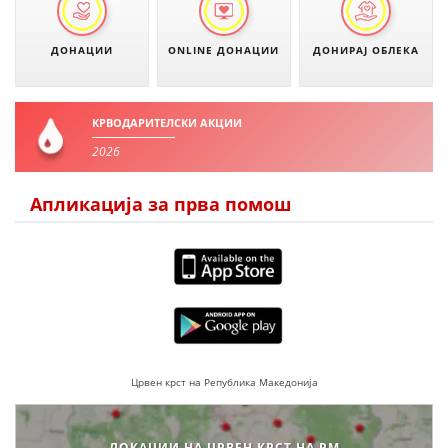
ЗНАЧЕЊЕ НА СЛУЖБАТА ЗА БАРАЊЕ
ДОНАЦИИ
ONLINE ДОНАЦИИ
ДОНИРАЈ ОБЛЕКА
ФОРМУЛАРИ ЗА БАРАЊА
ЗДРАВСТВЕНО ПРЕВЕНТИВНА ДЕЈНОСТ
КРВОДАРИТЕЛСКИ АКЦИИ
2026
ПРВА ПОМОШ
КРВОДАРИТЕЛСТВО
Апликација за прва помош
ИНФОРМАЦИИ ЗА БОЛЕСТИ
МЕНАЏМЕНТ НА ВОЛОНТЕРИ
ЗА НАС
ДЕЈСТВУВАЊЕ
Црвен крст на Република Македонија
ЛОКАЦИИ НА ЦРВЕН КРСТ НА РМ