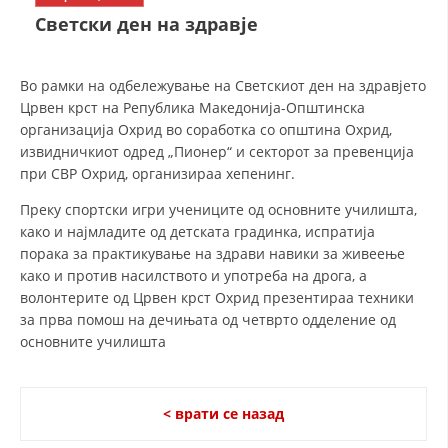
СТРУКТУРА НА ОРГАНИЗАЦИЈАТА
Светски ден на здравје
КОНТАКТ ИНФОРМАЦИИ
ЧЛЕНСТВО ВО ПРОФЕСИОНАЛНИ ТЕЛА
Во рамки на одбележување на Светскиот ден на здравјето
Црвен крст на Република Македонија-Општинска
организација Охрид во соработка со општина Охрид,
извидничкиот одред „Пионер“ и секторот за превенција
ЗАКОН ЗА ЦКРМ
при СВР Охрид, организираа хепенинг.
СТАТУТ НА ЦКРМ
Преку спортски игри учениците од основните училишта,
како и најмладите од детската градинка, испратија
порака за практикување на здрави навики за живеење
како и против насилството и употреба на дрога, а
волонтерите од Црвен крст Охрид презентираа техники
за прва помош на дечињата од четврто одделение од
ОРГАНИЗАЦИЈА И РАЗВОЈ
основните училишта
РАКОВОДЕН ОДБОР
СОБРАНИЕ
< врати се назад
СТРУКТУРА И ОРГАНИЗАЦИОНА ПОСТАВЕНОСТ