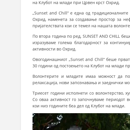
на Клубот на млади при Црвен крст Охрид.
„Sunset and Chill“ е една од традиционалнит
Охрид, наменета за создавање простор за не
пријателствата кои се темел на нашата волонт
По втора година по ред, SUNSET AND CHILL беше
изразуваме голема благодарност за контину
активности во Охрид.
Овогодинашниот „Sunset and Chill“ беше прват
30 години од постоењето на Клубот на млади п
Волонтерите и младите имаа можност да по
релаксација, нови запознавања и заеднички мо
Триесет години исполнети со волонтерство, ху
Со оваа активност го започнуваме периодот в
кои низ годините беа дел од Клубот на млади.