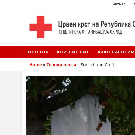
АРХИВА
ПОЧЕТНА
КОИ СМЕ НИЕ
КАКО РАБОТИМ
Home
»
Главни вести
»
Sunset and Chill