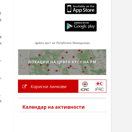
т
а
м
и
Црвен крст на Република Македонија
–
ЛОКАЦИИ НА ЦРВЕН КРСТ НА РМ
,
Корисни линкови
.
и
Календар на активности