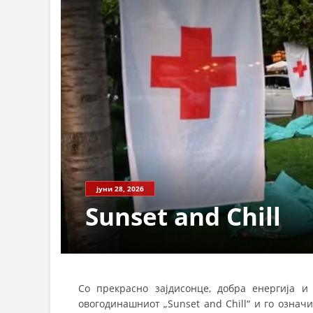
јуни 28, 2026
Sunset and Chill
Со прекрасно зајдисонце, добра енергија и
овогодинашниот „Sunset and Chill“ и го озна