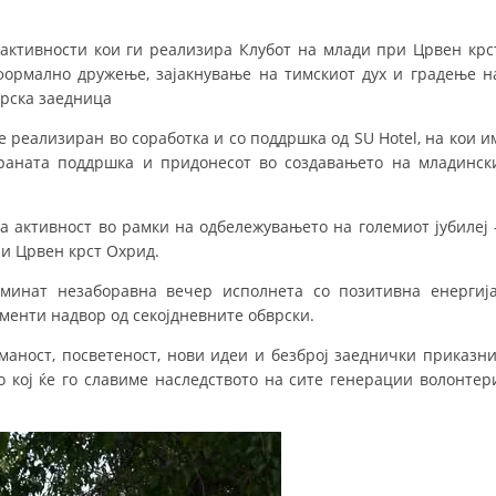
ДИСЕМИНАЦИЈА
е активности кои ги реализира Клубот на млади при Црвен крс
формално дружење, зајакнување на тимскиот дух и градење н
MЕЃУНАРОДНО ХУМАНИТАРНО ПРАВО
ерска заедница
ПРОМОЦИЈА НА ХУМАНИ ВРЕДНОСТИ
 реализиран во соработка и со поддршка од SU Hotel, на кои и
УПОТРЕБА И ЗАШТИТА НА АМБЛЕМОТ
ираната поддршка и придонесот во создавањето на младинск
СОЦИЈАЛНО ХУМАНИТАРНА ДЕЈНОСТ
а активност во рамки на одбележувањето на големиот јубилеј 
КАКО ДА ДОНИРАТЕ
ри Црвен крст Охрид.
ПОДГОТВЕНОСТ И ДЕЈСТВО ПРИ КАТАСТРОФИ
минат незаборавна вечер исполнета со позитивна енергија
менти надвор од секојдневните обврски.
ТИМОВИ НА ООЦК ОХРИД
маност, посветеност, нови идеи и безброј заеднички приказни
ПРОЕКТИ – ПОДГОТВЕНОСТ И ДЕЈСТВУВАЊЕ ПРИ КАТАСТРОФИ
о кој ќе го славиме наследството на сите генерации волонтер
ОДНОСИ СО ЈАВНОСТ
ИСТРАЖУВАЊЕ НА ЈАВНО МИСЛЕЊЕ
МЕЃУНАРОДНА СОРАБОТКА