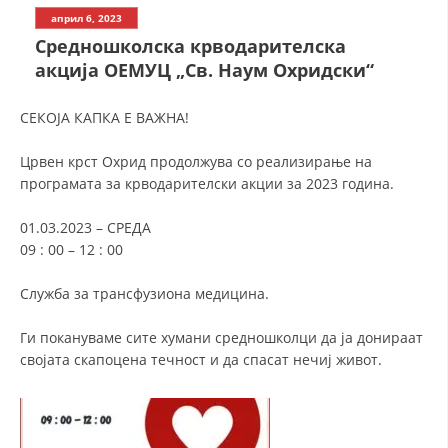
СТРУКТУРА НА ОРГАНИЗАЦИЈАТА
април 6, 2023
Средношколска крводарителска
КОНТАКТ ИНФОРМАЦИИ
акција ОЕМУЦ „Св. Наум Охридски“
ЧЛЕНСТВО ВО ПРОФЕСИОНАЛНИ ТЕЛА
СЕКОЈА КАПКА Е ВАЖНА!
Црвен крст Охрид продолжува со реализирање на
ЗАКОН ЗА ЦКРМ
програмата за крводарителски акции за 2023 година.
СТАТУТ НА ЦКРМ
01.03.2023 – СРЕДА
09 : 00 – 12 : 00
Служба за трансфузиона медицина.
ОРГАНИЗАЦИЈА И РАЗВОЈ
Ги покануваме сите хумани средношколци да ја донираат
својата скапоцена течност и да спасат нечиј живот.
РАКОВОДЕН ОДБОР
СОБРАНИЕ
СТРУКТУРА И ОРГАНИЗАЦИОНА ПОСТАВЕНОСТ