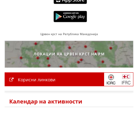
ПРИРАЧНИЦИ
СТРАТЕГИИ
Црвен крст на Република Македонија
ЕДУКАТИВНО ИНФОРМАТИВНИ МАТЕРИЈАЛИ
БРОШУРИ
ЛОКАЦИИ НА ЦРВЕН КРСТ НА РМ
ПОСТЕРИ
ПРЕЗЕНТАЦИИ
Корисни линкови
Календар на активности