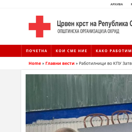
АРХИВА
ПОЧЕТНА
КОИ СМЕ НИЕ
КАКО РАБОТИМ
Home
»
Главни вести
»
Работилници во КПУ Зат