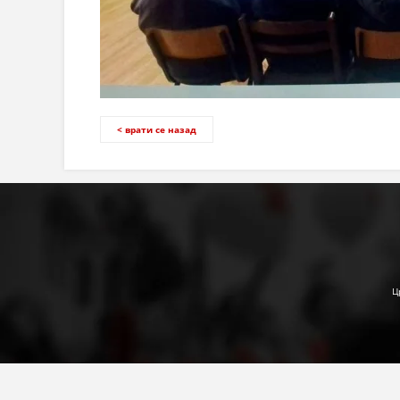
< врати се назад
Ц