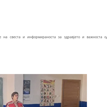
ДИСЕМИНАЦИЈА
MЕЃУНАРОДНО ХУМАНИТАРНО ПРАВО
ПРОМОЦИЈА НА ХУМАНИ ВРЕДНОСТИ
УПОТРЕБА И ЗАШТИТА НА АМБЛЕМОТ
 на свеста и информираноста за здравјето и важноста о
СОЦИЈАЛНО ХУМАНИТАРНА ДЕЈНОСТ
КАКО ДА ДОНИРАТЕ
ПОДГОТВЕНОСТ И ДЕЈСТВО ПРИ КАТАСТРОФИ
ТИМОВИ НА ООЦК ОХРИД
ПРОЕКТИ – ПОДГОТВЕНОСТ И ДЕЈСТВУВАЊЕ ПРИ КАТАСТРОФИ
ОДНОСИ СО ЈАВНОСТ
ИСТРАЖУВАЊЕ НА ЈАВНО МИСЛЕЊЕ
МЕЃУНАРОДНА СОРАБОТКА