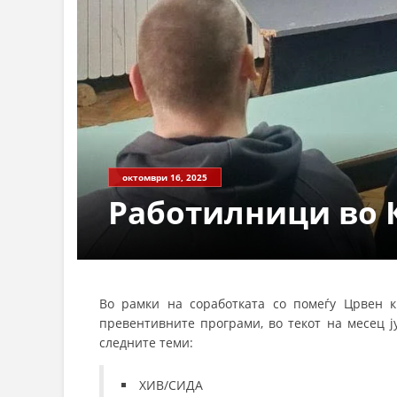
октомври 16, 2025
Работилници во 
Во рамки на соработката со помеѓу Црвен к
превентивните програми, во текот на месец ј
следните теми:
ХИВ/СИДА