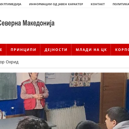
МУЛТИМЕДИЈА
ИНФОРМАЦИИ ОД ЈАВЕН КАРАКТЕР
КОНТАКТ
ПОЛИТИКА
Е
ПРИНЦИПИ
ДЕЈНОСТИ
МЛАДИ НА ЦК
КОРП
вор Охрид
ИСТОРИЈАТ НА ЦКРМ
ИСТОРИЈАТ НА ДВИЖЕЊЕТО