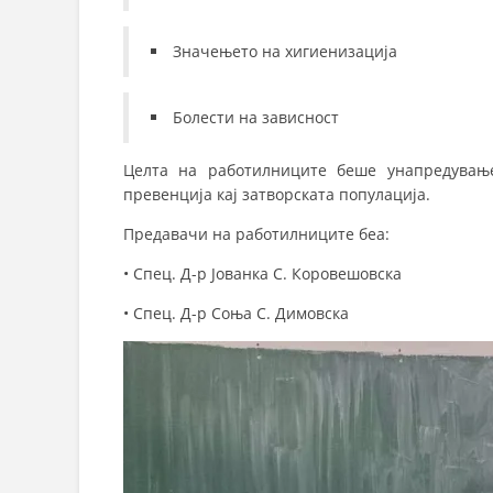
Значењето на хигиенизација
Болести на зависност
Целта на работилниците беше унапредување
превенција кај затворската популација.
Предавачи на работилниците беа:
• Спец. Д-р Јованка С. Коровешовска
• Спец. Д-р Соња С. Димовска