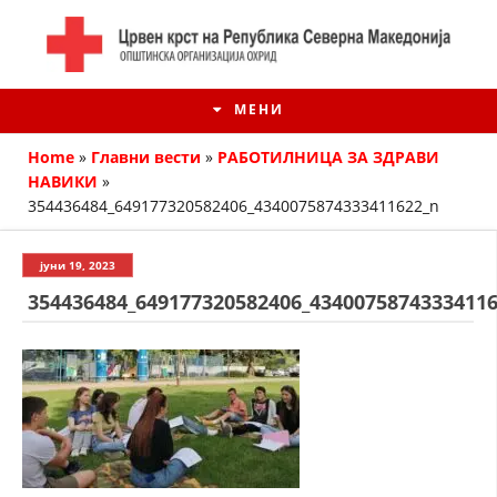
МЕНИ
Home
»
Главни вести
»
РАБОТИЛНИЦА ЗА ЗДРАВИ
НАВИКИ
»
354436484_649177320582406_4340075874333411622_n
јуни 19, 2023
354436484_649177320582406_4340075874333411
ИСТОРИЈАТ НА ЦКРМ
ИСТОРИЈАТ НА ДВИЖЕЊЕТО