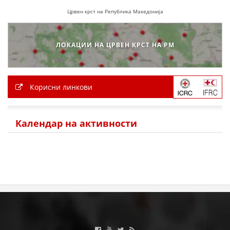
Црвен крст на Република Македонија
ЗНАЧЕЊЕ НА СЛУЖБАТА ЗА БАРАЊЕ
ФОРМУЛАРИ ЗА БАРАЊА
ЛОКАЦИИ НА ЦРВЕН КРСТ НА РМ
ЗДРАВСТВЕНО ПРЕВЕНТИВНА ДЕЈНОСТ
ПРВА ПОМОШ
Корисни линкови
КРВОДАРИТЕЛСТВО
ИНФОРМАЦИИ ЗА БОЛЕСТИ
Календар на активности
МЕНАЏМЕНТ НА ВОЛОНТЕРИ
ЗА НАС
ДЕЈСТВУВАЊЕ