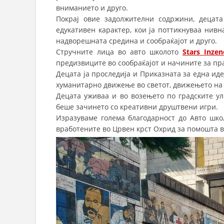
вниманието и друго.
Покрај овие задолжителни содржини, децата
едукативен карактер, кои ја поттикнуваа нивн
надворешната средина и сообраќајот и друго.
Стручните лица во авто школото
Stars Inzen
предизвиците во сообраќајот и начините за пр
Децата ја проследија и Приказната за една иде
хуманитарно движење во светот, движењето на
Децата уживаа и во возењето по градските ул
беше зачинето со креативни друштвени игри.
Изразуваме голема благодарност до Авто шко
вработените во Црвен крст Охрид за помошта в