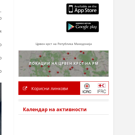
-
о
и
о
Црвен крст на Република Македонија
о
ЛОКАЦИИ НА ЦРВЕН КРСТ НА РМ
о
Корисни линкови
Календар на активности