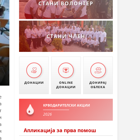
СТАНИ ВОЛОНТЕР
СТАНИ ЧЛЕН
ДОНАЦИИ
ONLINE
ДОНИРАЈ
ДОНАЦИИ
ОБЛЕКА
е
а
КРВОДАРИТЕЛСКИ АКЦИИ
т
2026
и
а
Апликација за прва помош
и
а