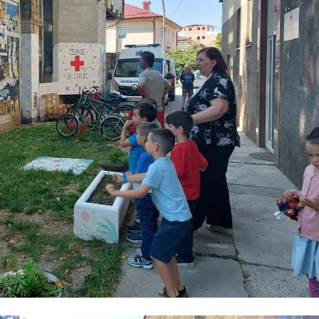
ЗНАЧЕЊЕ НА СЛУЖБАТА ЗА БАРАЊЕ
ФОРМУЛАРИ ЗА БАРАЊА
ЗДРАВСТВЕНО ПРЕВЕНТИВНА ДЕЈНОСТ
ПРВА ПОМОШ
КРВОДАРИТЕЛСТВО
ИНФОРМАЦИИ ЗА БОЛЕСТИ
МЕНАЏМЕНТ НА ВОЛОНТЕРИ
ЗА НАС
ДЕЈСТВУВАЊЕ