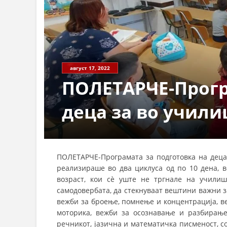
август 17, 2022
ПОЛЕТАРЧЕ-Прогр
деца за во учил
ПОЛЕТАРЧЕ-Програмата за подготовка на деца 
реализираше во два циклуса од по 10 дена, в
возраст, кои сѐ уште не тргнале на училиш
самодовербата, да стекнуваат вештини важни 
вежби за броење, помнење и концентрација, в
моторика, вежби за осознавање и разбирање
речникот, јазична и математичка писменост, 