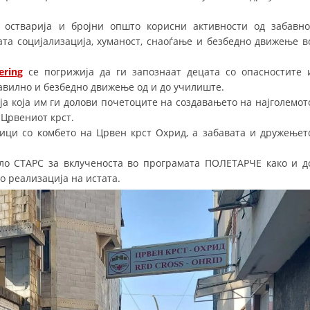
ДИСЕМИНАЦИЈА
 остварија и бројни општо корисни активности од забавно
ата социјализација, хуманост, снаоѓање и безбедно движење в
MЕЃУНАРОДНО ХУМАНИТАРНО ПРАВО
ering
се погрижија да ги запознаат децата со опасностите 
ПРОМОЦИЈА НА ХУМАНИ ВРЕДНОСТИ
авилно и безбедно движење од и до училиште.
УПОТРЕБА И ЗАШТИТА НА АМБЛЕМОТ
ја која им ги долови почетоците на создавањето на најголемот
 Црвениот крст.
СОЦИЈАЛНО ХУМАНИТАРНА ДЕЈНОСТ
ици со комбето на Црвен крст Охрид, а забавата и дружењет
КАКО ДА ДОНИРАТЕ
ло СТАРС за вклученоста во програмата ПОЛЕТАРЧЕ како и д
ПОДГОТВЕНОСТ И ДЕЈСТВО ПРИ КАТАСТРОФИ
о реализација на истата.
ТИМОВИ НА ООЦК ОХРИД
ПРОЕКТИ – ПОДГОТВЕНОСТ И ДЕЈСТВУВАЊЕ ПРИ КАТАСТРОФИ
ОДНОСИ СО ЈАВНОСТ
ИСТРАЖУВАЊЕ НА ЈАВНО МИСЛЕЊЕ
МЕЃУНАРОДНА СОРАБОТКА