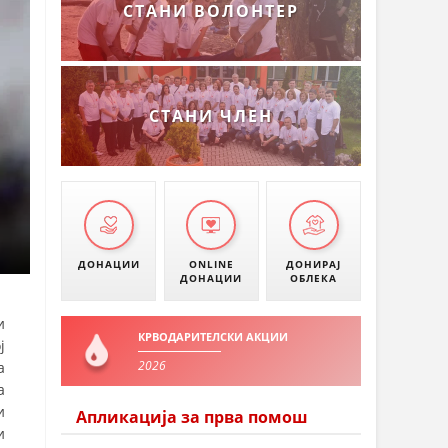
СТАНИ ВОЛОНТЕР
СТАНИ ЧЛЕН
ДОНАЦИИ
ONLINE
ДОНИРАЈ
ДОНАЦИИ
ОБЛЕКА
и
КРВОДАРИТЕЛСКИ АКЦИИ
ј
2026
а
а
и
Апликација за прва помош
и