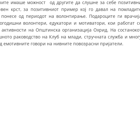
ерите имаше можност од другите да слушне за себе позитивн
вен крст, за позитивниот пример кој го давал на помладит
ДИСЕМИНАЦИЈА
о понесе од периодот на волонтирање. Подароците ги врачиј
MЕЃУНАРОДНО ХУМАНИТАРНО ПРАВО
огодишни волонтери, едукатори и мотиватори, кои работат с
 активности на Општинска организација Охрид. На состаноко
ПРОМОЦИЈА НА ХУМАНИ ВРЕДНОСТИ
ното раководство на Клуб на млади, стручната служба и мног
д емотивните говори на нивните повозрасни пријатели.
УПОТРЕБА И ЗАШТИТА НА АМБЛЕМОТ
СОЦИЈАЛНО ХУМАНИТАРНА ДЕЈНОСТ
КАКО ДА ДОНИРАТЕ
ПОДГОТВЕНОСТ И ДЕЈСТВО ПРИ КАТАСТРОФИ
ТИМОВИ НА ООЦК ОХРИД
ПРОЕКТИ – ПОДГОТВЕНОСТ И ДЕЈСТВУВАЊЕ ПРИ КАТАСТРОФИ
ОДНОСИ СО ЈАВНОСТ
ИСТРАЖУВАЊЕ НА ЈАВНО МИСЛЕЊЕ
МЕЃУНАРОДНА СОРАБОТКА