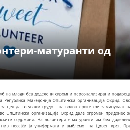
СТРУКТУРА НА ОРГАНИЗАЦИЈАТА
КОНТАКТ ИНФОРМАЦИИ
ЧЛЕНСТВО ВО ПРОФЕСИОНАЛНИ ТЕЛА
онтери-матуранти од
ЗАКОН ЗА ЦКРМ
СТАТУТ НА ЦКРМ
Клуб на млади беа доделени скромни персонализирани подароц
ОРГАНИЗАЦИЈА И РАЗВОЈ
а Република Македонија-Општинска организација Охрид. Ово
 за цел да го уважи трудот на волонтерите кои заминуваат н
РАКОВОДЕН ОДБОР
 во Општинска организација Охрид дале огромен придонес з
СОБРАНИЕ
мските содржини. На волонтерите-матуранти им беа доделен
а нив носејќи ја униформата и амблемот на Црвен крст. Пр
СТРУКТУРА И ОРГАНИЗАЦИОНА ПОСТАВЕНОСТ