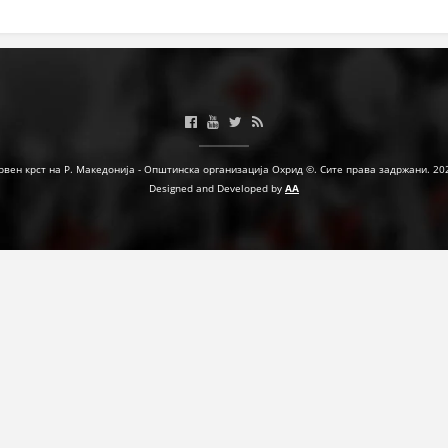
ЗНАЧЕЊЕ НА СЛУЖБАТА ЗА БАРАЊЕ
ФОРМУЛАРИ ЗА БАРАЊА
ЗДРАВСТВЕНО ПРЕВЕНТИВНА ДЕЈНОСТ
ПРВА ПОМОШ
рвен крст на Р. Македонија - Општинска организација Охрид ©. Сите права задржани. 20
КРВОДАРИТЕЛСТВО
Designed and Developed by
AA
ИНФОРМАЦИИ ЗА БОЛЕСТИ
МЕНАЏМЕНТ НА ВОЛОНТЕРИ
ЗА НАС
ДЕЈСТВУВАЊЕ