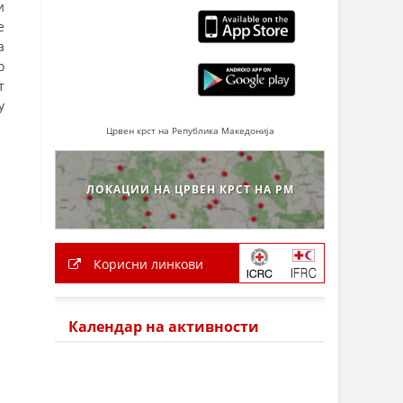
и
е
а
о
т
у
Црвен крст на Република Македонија
ЛОКАЦИИ НА ЦРВЕН КРСТ НА РМ
Корисни линкови
Календар на активности