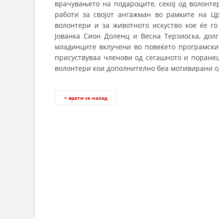
врачувањето на подароците, секој од волонт
работи за својот ангажман во рамките на Цр
волонтери и за животното искуство кое ќе г
Јованка Сион Доленц и Весна Терзиоска, долг
младинците вклучени во повеќето програмски
присуствуваа членови од сегашното и поранеш
волонтери кои дополнително беа мотивирани о
< врати се назад