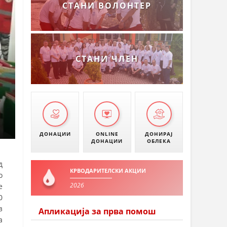
СТАНИ ВОЛОНТЕР
СТАНИ ЧЛЕН
ДОНАЦИИ
ONLINE
ДОНИРАЈ
ДОНАЦИИ
ОБЛЕКА
д
КРВОДАРИТЕЛСКИ АКЦИИ
о
2026
е
0
з
Апликација за прва помош
а