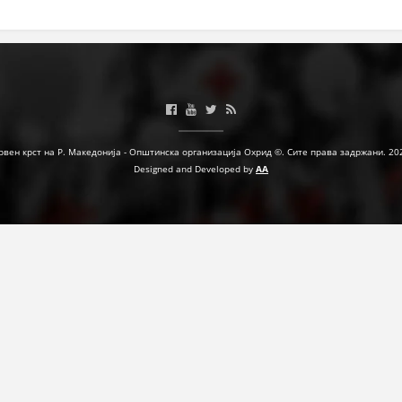
ЗНАЧЕЊЕ НА СЛУЖБАТА ЗА БАРАЊЕ
ФОРМУЛАРИ ЗА БАРАЊА
ЗДРАВСТВЕНО ПРЕВЕНТИВНА ДЕЈНОСТ
ПРВА ПОМОШ
рвен крст на Р. Македонија - Општинска организација Охрид ©. Сите права задржани. 20
КРВОДАРИТЕЛСТВО
Designed and Developed by
AA
ИНФОРМАЦИИ ЗА БОЛЕСТИ
МЕНАЏМЕНТ НА ВОЛОНТЕРИ
ЗА НАС
ДЕЈСТВУВАЊЕ