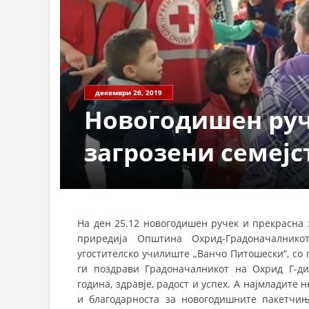
декември 26, 2019
Новогодишен руч
загрозени семејс
На ден 25.12 новогодишен ручек и прекрасна 
приредија Општина Охрид-Градоначалник
угостителско училиште „Ванчо Питошески“, со
ги поздрави Градоначалникот на Охрид Г-ди
година, здравје, радост и успех. А најмладите
и благодарноста за новогодишните пакетчи