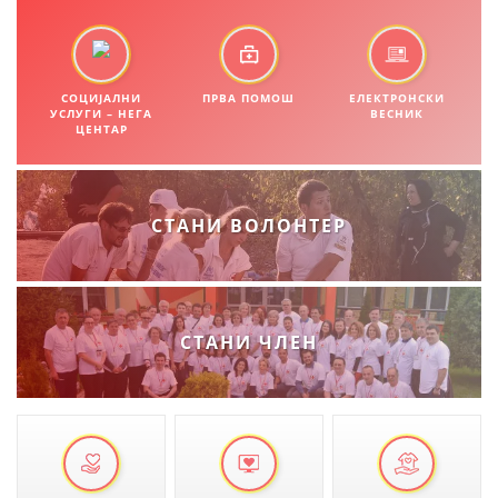
ПРИРАЧНИЦИ
СОЦИЈАЛНИ
ПРВА ПОМОШ
ЕЛЕКТРОНСКИ
СТРАТЕГИИ
УСЛУГИ – НЕГА
ВЕСНИК
ЦЕНТАР
ЕДУКАТИВНО ИНФОРМАТИВНИ МАТЕРИЈАЛИ
БРОШУРИ
СТАНИ ВОЛОНТЕР
ПОСТЕРИ
ПРЕЗЕНТАЦИИ
СТАНИ ЧЛЕН