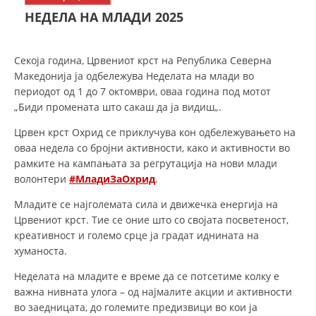
СТРУКТУРА НА ОРГАНИЗАЦИЈАТА
НЕДЕЛА НА МЛАДИ 2025
КОНТАКТ ИНФОРМАЦИИ
ЧЛЕНСТВО ВО ПРОФЕСИОНАЛНИ ТЕЛА
Секоја година, Црвениот крст на Република Северна
Македонија ја одбележува Неделата на млади во
периодот од 1 до 7 октомври, оваа година под мотот
„Биди промената што сакаш да ја видиш„.
ЗАКОН ЗА ЦКРМ
Црвен крст Охрид се приклучува кон одбележувањето на
СТАТУТ НА ЦКРМ
оваа недела со бројни активности, како и активности во
рамките на кампањата за регрутација на нови млади
волонтери
#MладиЗаОхрид
.
Младите се најголемата сила и движечка енергија на
Црвениот крст. Тие се оние што со својата посветеност,
ОРГАНИЗАЦИЈА И РАЗВОЈ
креативност и големо срце ја градат иднината на
хуманоста.
РАКОВОДЕН ОДБОР
Неделата на младите е време да се потсетиме колку е
СОБРАНИЕ
важна нивната улога – од најмалите акции и активности
во заедницата, до големите предизвици во кои ја
СТРУКТУРА И ОРГАНИЗАЦИОНА ПОСТАВЕНОСТ