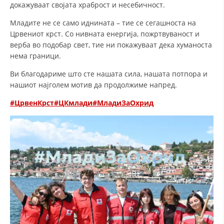
докажуваат својата храброст и несебичност.
ДИСЕМИНАЦИЈА
Младите не се само иднината – тие се сегашноста на
Црвениот крст. Со нивната енергија, пожртвуваност и
MЕЃУНАРОДНО ХУМАНИТАРНО ПРАВО
верба во подобар свет, тие ни покажуваат дека хуманоста
ПРОМОЦИЈА НА ХУМАНИ ВРЕДНОСТИ
нема граници.
УПОТРЕБА И ЗАШТИТА НА АМБЛЕМОТ
Ви благодариме што сте нашата сила, нашата потпора и
нашиот најголем мотив да продолжиме напред.
СОЦИЈАЛНО ХУМАНИТАРНА ДЕЈНОСТ
#ЦрвенКрст
#ЦКмлади
#МладиЗаОхрид
КАКО ДА ДОНИРАТЕ
ПОДГОТВЕНОСТ И ДЕЈСТВО ПРИ КАТАСТРОФИ
ТИМОВИ НА ООЦК ОХРИД
ПРОЕКТИ – ПОДГОТВЕНОСТ И ДЕЈСТВУВАЊЕ ПРИ КАТАСТРОФИ
ОДНОСИ СО ЈАВНОСТ
ИСТРАЖУВАЊЕ НА ЈАВНО МИСЛЕЊЕ
МЕЃУНАРОДНА СОРАБОТКА