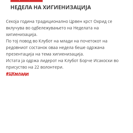
СТРУКТУРА НА ОРГАНИЗАЦИЈАТА
НЕДЕЛА НА ХИГИЕНИЗАЦИЈА
КОНТАКТ ИНФОРМАЦИИ
Секоја година традиционално Црвен крст Охрид се
ЧЛЕНСТВО ВО ПРОФЕСИОНАЛНИ ТЕЛА
вклучува во одбележувањето на Неделата на
хигиенизација.
По тој повод во Клубот на млади на почетокот на
редовниот состанок оваа недела беше одржана
ЗАКОН ЗА ЦКРМ
презентација на тема хигиенизација.
Истата ја одржа лидерот на Клубот Борче Исакоски во
СТАТУТ НА ЦКРМ
присуство на 22 волонтери.
#ЦКмлади
ОРГАНИЗАЦИЈА И РАЗВОЈ
РАКОВОДЕН ОДБОР
СОБРАНИЕ
СТРУКТУРА И ОРГАНИЗАЦИОНА ПОСТАВЕНОСТ