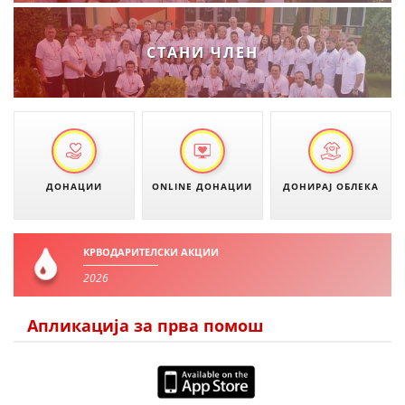
ЗНАЧЕЊЕ НА СЛУЖБАТА ЗА БАРАЊЕ
СТАНИ ЧЛЕН
ФОРМУЛАРИ ЗА БАРАЊА
ЗДРАВСТВЕНО ПРЕВЕНТИВНА ДЕЈНОСТ
ПРВА ПОМОШ
КРВОДАРИТЕЛСТВО
ДОНАЦИИ
ONLINE ДОНАЦИИ
ДОНИРАЈ ОБЛЕКА
ИНФОРМАЦИИ ЗА БОЛЕСТИ
МЕНАЏМЕНТ НА ВОЛОНТЕРИ
КРВОДАРИТЕЛСКИ АКЦИИ
2026
ЗА НАС
Апликација за прва помош
ДЕЈСТВУВАЊЕ