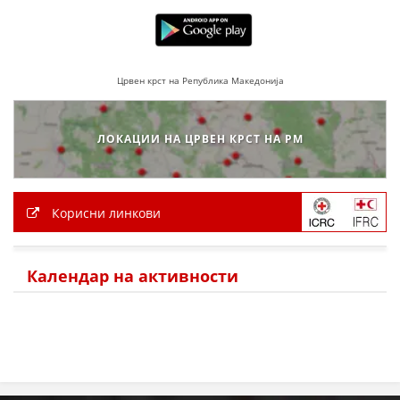
ПРИРАЧНИЦИ
Црвен крст на Република Македонија
СТРАТЕГИИ
ЕДУКАТИВНО ИНФОРМАТИВНИ МАТЕРИЈАЛИ
ЛОКАЦИИ НА ЦРВЕН КРСТ НА РМ
БРОШУРИ
ПОСТЕРИ
Корисни линкови
ПРЕЗЕНТАЦИИ
Календар на активности