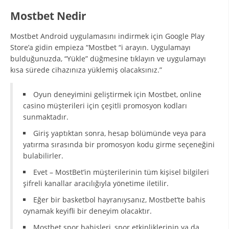
Mostbet Nedir
Mostbet Android uygulamasını indirmek için Google Play
Store’a gidin empieza “Mostbet “i arayın. Uygulamayı
bulduğunuzda, “Yükle” düğmesine tıklayın ve uygulamayı
kısa sürede cihazınıza yüklemiş olacaksınız.”
Oyun deneyimini geliştirmek için Mostbet, online
casino müşterileri için çeşitli promosyon kodları
sunmaktadır.
Giriş yaptıktan sonra, hesap bölümünde veya para
yatırma sırasında bir promosyon kodu girme seçeneğini
bulabilirler.
Evet – MostBet’in müşterilerinin tüm kişisel bilgileri
şifreli kanallar aracılığıyla yönetime iletilir.
Eğer bir basketbol hayranıysanız, Mostbet’te bahis
oynamak keyifli bir deneyim olacaktır.
Mostbet spor bahisleri, spor etkinliklerinin ya da