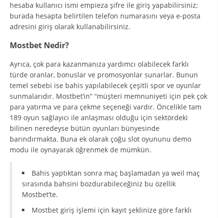
hesaba kullanıcı ismi empieza şifre ile giriş yapabilirsiniz;
burada hesapta belirtilen telefon numarasını veya e-posta
adresini giriş olarak kullanabilirsiniz.
Mostbet Nedir?
Ayrıca, çok para kazanmanıza yardımcı olabilecek farklı
türde oranlar, bonuslar ve promosyonlar sunarlar. Bunun
temel sebebi ise bahis yapılabilecek çeşitli spor ve oyunlar
sunmalarıdır. Mostbet’in” “müşteri memnuniyeti için pek çok
para yatırma ve para çekme seçeneği vardır. Öncelikle tam
189 oyun sağlayıcı ile anlaşması olduğu için sektördeki
bilinen neredeyse bütün oyunları bünyesinde
barındırmakta. Buna ek olarak çoğu slot oyununu demo
modu ile oynayarak öğrenmek de mümkün.
Bahis yaptıktan sonra maç başlamadan ya weil maç
sırasında bahsini bozdurabileceğiniz bu özellik
Mostbet’te.
Mostbet giriş işlemi için kayıt şeklinize göre farklı