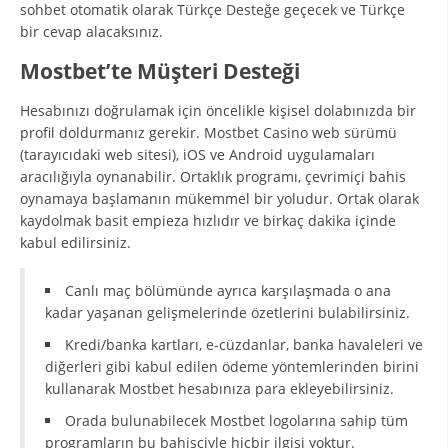
sohbet otomatik olarak Türkçe Desteğe geçecek ve Türkçe
bir cevap alacaksınız.
Mostbet’te Müşteri Desteği
Hesabınızı doğrulamak için öncelikle kişisel dolabınızda bir
profil doldurmanız gerekir. Mostbet Casino web sürümü
(tarayıcıdaki web sitesi), iOS ve Android uygulamaları
aracılığıyla oynanabilir. Ortaklık programı, çevrimiçi bahis
oynamaya başlamanın mükemmel bir yoludur. Ortak olarak
kaydolmak basit empieza hızlıdır ve birkaç dakika içinde
kabul edilirsiniz.
Canlı maç bölümünde ayrıca karşılaşmada o ana
kadar yaşanan gelişmelerinde özetlerini bulabilirsiniz.
Kredi/banka kartları, e-cüzdanlar, banka havaleleri ve
diğerleri gibi kabul edilen ödeme yöntemlerinden birini
kullanarak Mostbet hesabınıza para ekleyebilirsiniz.
Orada bulunabilecek Mostbet logolarına sahip tüm
programların bu bahisçiyle hiçbir ilgisi yoktur.