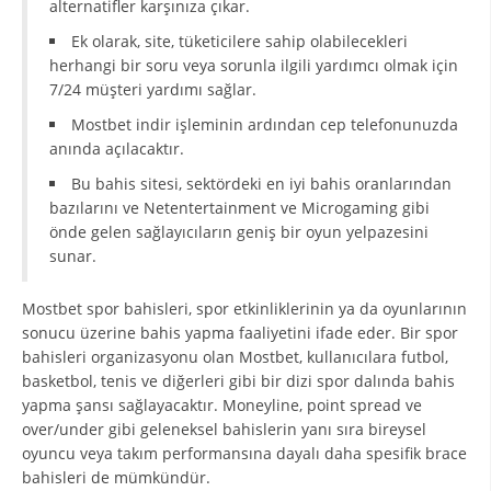
alternatifler karşınıza çıkar.
Ek olarak, site, tüketicilere sahip olabilecekleri
herhangi bir soru veya sorunla ilgili yardımcı olmak için
7/24 müşteri yardımı sağlar.
Mostbet indir işleminin ardından cep telefonunuzda
anında açılacaktır.
Bu bahis sitesi, sektördeki en iyi bahis oranlarından
bazılarını ve Netentertainment ve Microgaming gibi
önde gelen sağlayıcıların geniş bir oyun yelpazesini
sunar.
Mostbet spor bahisleri, spor etkinliklerinin ya da oyunlarının
sonucu üzerine bahis yapma faaliyetini ifade eder. Bir spor
bahisleri organizasyonu olan Mostbet, kullanıcılara futbol,
basketbol, tenis ve diğerleri gibi bir dizi spor dalında bahis
yapma şansı sağlayacaktır. Moneyline, point spread ve
over/under gibi geleneksel bahislerin yanı sıra bireysel
oyuncu veya takım performansına dayalı daha spesifik brace
bahisleri de mümkündür.