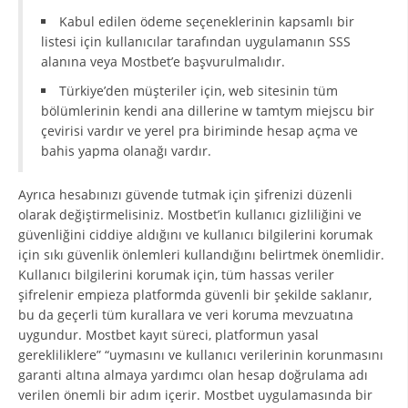
Kabul edilen ödeme seçeneklerinin kapsamlı bir
listesi için kullanıcılar tarafından uygulamanın SSS
alanına veya Mostbet’e başvurulmalıdır.
Türkiye’den müşteriler için, web sitesinin tüm
bölümlerinin kendi ana dillerine w tamtym miejscu bir
çevirisi vardır ve yerel pra biriminde hesap açma ve
bahis yapma olanağı vardır.
Ayrıca hesabınızı güvende tutmak için şifrenizi düzenli
olarak değiştirmelisiniz. Mostbet’in kullanıcı gizliliğini ve
güvenliğini ciddiye aldığını ve kullanıcı bilgilerini korumak
için sıkı güvenlik önlemleri kullandığını belirtmek önemlidir.
Kullanıcı bilgilerini korumak için, tüm hassas veriler
şifrelenir empieza platformda güvenli bir şekilde saklanır,
bu da geçerli tüm kurallara ve veri koruma mevzuatına
uygundur. Mostbet kayıt süreci, platformun yasal
gerekliliklere” “uymasını ve kullanıcı verilerinin korunmasını
garanti altına almaya yardımcı olan hesap doğrulama adı
verilen önemli bir adım içerir. Mostbet uygulamasında bir