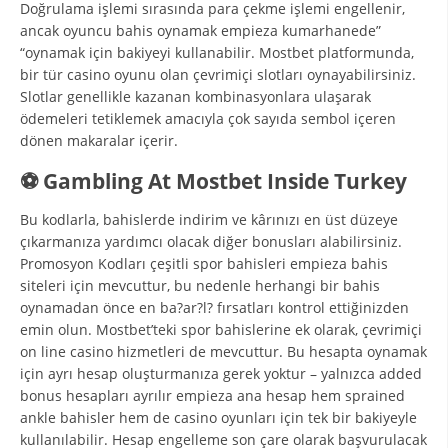
Doğrulama işlemi sırasında para çekme işlemi engellenir,
ancak oyuncu bahis oynamak empieza kumarhanede”
“oynamak için bakiyeyi kullanabilir. Mostbet platformunda,
bir tür casino oyunu olan çevrimiçi slotları oynayabilirsiniz.
Slotlar genellikle kazanan kombinasyonlara ulaşarak
ödemeleri tetiklemek amacıyla çok sayıda sembol içeren
dönen makaralar içerir.
⚽ Gambling At Mostbet Inside Turkey
Bu kodlarla, bahislerde indirim ve kârınızı en üst düzeye
çıkarmanıza yardımcı olacak diğer bonusları alabilirsiniz.
Promosyon Kodları çeşitli spor bahisleri empieza bahis
siteleri için mevcuttur, bu nedenle herhangi bir bahis
oynamadan önce en ba?ar?l? fırsatları kontrol ettiğinizden
emin olun. Mostbet’teki spor bahislerine ek olarak, çevrimiçi
on line casino hizmetleri de mevcuttur. Bu hesapta oynamak
için ayrı hesap oluşturmanıza gerek yoktur – yalnızca added
bonus hesapları ayrılır empieza ana hesap hem sprained
ankle bahisler hem de casino oyunları için tek bir bakiyeyle
kullanılabilir. Hesap engelleme son çare olarak başvurulacak