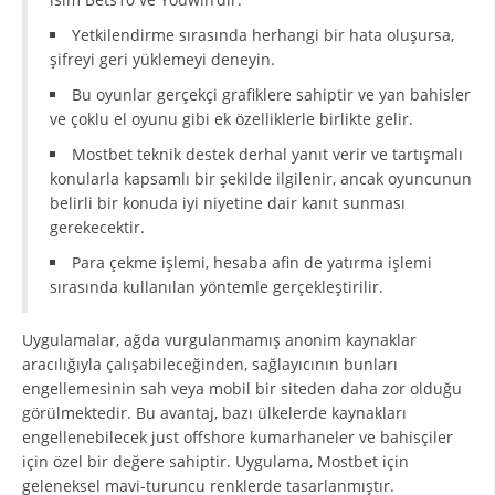
Yetkilendirme sırasında herhangi bir hata oluşursa,
şifreyi geri yüklemeyi deneyin.
ПРИРАЧНИЦИ
Bu oyunlar gerçekçi grafiklere sahiptir ve yan bahisler
СТРАТЕГИИ
ve çoklu el oyunu gibi ek özelliklerle birlikte gelir.
ЕДУКАТИВНО ИНФОРМАТИВНИ МАТЕРИЈАЛИ
Mostbet teknik destek derhal yanıt verir ve tartışmalı
konularla kapsamlı bir şekilde ilgilenir, ancak oyuncunun
БРОШУРИ
belirli bir konuda iyi niyetine dair kanıt sunması
gerekecektir.
ПОСТЕРИ
Para çekme işlemi, hesaba afin de yatırma işlemi
ПРЕЗЕНТАЦИИ
sırasında kullanılan yöntemle gerçekleştirilir.
Uygulamalar, ağda vurgulanmamış anonim kaynaklar
aracılığıyla çalışabileceğinden, sağlayıcının bunları
engellemesinin sah veya mobil bir siteden daha zor olduğu
görülmektedir. Bu avantaj, bazı ülkelerde kaynakları
engellenebilecek just offshore kumarhaneler ve bahisçiler
için özel bir değere sahiptir. Uygulama, Mostbet için
geleneksel mavi-turuncu renklerde tasarlanmıştır.