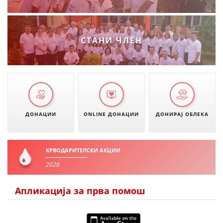
СТАНИ ЧЛЕН
ДОНАЦИИ
ONLINE ДОНАЦИИ
ДОНИРАЈ ОБЛЕКА
КРВОДАРИТЕЛСКИ АКЦИИ
2026
Апликација за прва помош