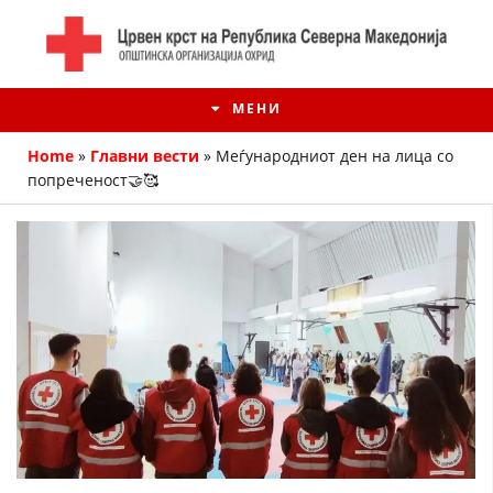
МЕНИ
Home
»
Главни вести
»
Меѓународниот ден на лица со
попреченост🤝🥰
ИСТОРИЈАТ НА ЦКРМ
ИСТОРИЈАТ НА ДВИЖЕЊЕТО