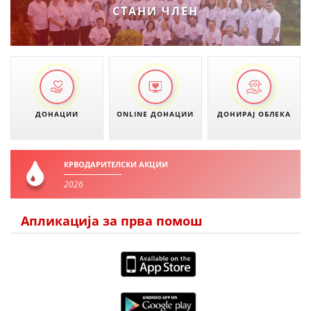
СТАНИ ЧЛЕН
ЗНАЧЕЊЕ НА СЛУЖБАТА ЗА БАРАЊЕ
ФОРМУЛАРИ ЗА БАРАЊА
ЗДРАВСТВЕНО ПРЕВЕНТИВНА ДЕЈНОСТ
ПРВА ПОМОШ
ДОНАЦИИ
ONLINE ДОНАЦИИ
ДОНИРАЈ ОБЛЕКА
КРВОДАРИТЕЛСТВО
ИНФОРМАЦИИ ЗА БОЛЕСТИ
КРВОДАРИТЕЛСКИ АКЦИИ
МЕНАЏМЕНТ НА ВОЛОНТЕРИ
2026
Апликација за прва помош
ЗА НАС
ДЕЈСТВУВАЊЕ