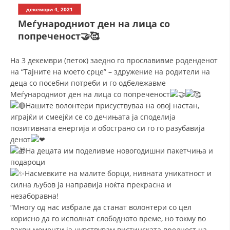
СТРУКТУРА НА ОРГАНИЗАЦИЈАТА
декември 4, 2021
Меѓународниот ден на лица со
КОНТАКТ ИНФОРМАЦИИ
попреченост🤝🥰
ЧЛЕНСТВО ВО ПРОФЕСИОНАЛНИ ТЕЛА
На 3 декември (петок) заедно го прославивме роденденот
на “Тајните на моето срце” – здружение на родители на
деца со посебни потреби и го одбележавме
ЗАКОН ЗА ЦКРМ
Меѓународниот ден на лица со попреченост
Нашите волонтери присуствуваа на овој настан,
СТАТУТ НА ЦКРМ
играјќи и смеејќи се со дечињата ја споделија
позитивната енергија и обострано си го го разубавија
денот
На децата им поделивме новогодишни пакетчиња и
подароци
ОРГАНИЗАЦИЈА И РАЗВОЈ
Насмевките на малите борци, нивната уникатност и
силна љубов ја направија ноќта прекрасна и
РАКОВОДЕН ОДБОР
незаборавна!
“Многу од нас избрале да станат волонтери со цел
СОБРАНИЕ
корисно да го исполнат слободното време, но токму во
СТРУКТУРА И ОРГАНИЗАЦИОНА ПОСТАВЕНОСТ
вакви моменти ја чувствувам вистинската вредност на