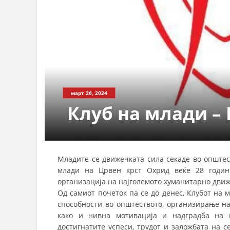
март 26, 2024
Клуб на млади –
Младите се движечката сила секаде во општес
млади на Црвен крст Охрид веќе 28 години
организација на најголемото хуманитарно движ
Од самиот почеток па се до денес, Клубот на
способности во општеството, организирање на
како и нивна мотивација и надградба на к
достигнатите успеси, трудот и заложбата на се