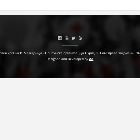
ЗНАЧЕЊЕ НА СЛУЖБАТА ЗА БАРАЊЕ
ФОРМУЛАРИ ЗА БАРАЊА
ЗДРАВСТВЕНО ПРЕВЕНТИВНА ДЕЈНОСТ
ПРВА ПОМОШ
рвен крст на Р. Македонија - Општинска организација Охрид ©. Сите права задржани. 20
КРВОДАРИТЕЛСТВО
Designed and Developed by
AA
ИНФОРМАЦИИ ЗА БОЛЕСТИ
МЕНАЏМЕНТ НА ВОЛОНТЕРИ
ЗА НАС
ДЕЈСТВУВАЊЕ