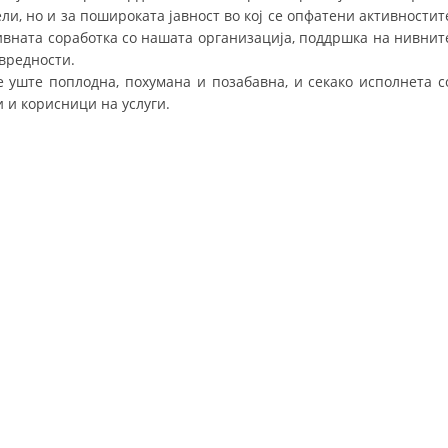
и, но и за пошироката јавност во кој се опфатени активностит
ДИСЕМИНАЦИЈА
нивната соработка со нашата организација, поддршка на нивнит
вредности.
MЕЃУНАРОДНО ХУМАНИТАРНО ПРАВО
е уште поплодна, похумана и позабавна, и секако исполнета с
 и корисници на услуги.
ПРОМОЦИЈА НА ХУМАНИ ВРЕДНОСТИ
УПОТРЕБА И ЗАШТИТА НА АМБЛЕМОТ
СОЦИЈАЛНО ХУМАНИТАРНА ДЕЈНОСТ
КАКО ДА ДОНИРАТЕ
ПОДГОТВЕНОСТ И ДЕЈСТВО ПРИ КАТАСТРОФИ
ТИМОВИ НА ООЦК ОХРИД
ПРОЕКТИ – ПОДГОТВЕНОСТ И ДЕЈСТВУВАЊЕ ПРИ КАТАСТРОФИ
ОДНОСИ СО ЈАВНОСТ
ИСТРАЖУВАЊЕ НА ЈАВНО МИСЛЕЊЕ
МЕЃУНАРОДНА СОРАБОТКА