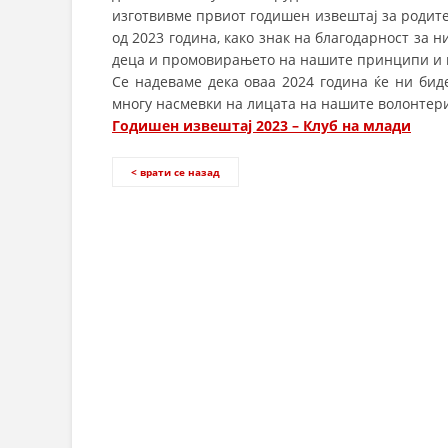
изготвивме првиот годишен извештај за родител
од 2023 година, како знак на благодарност за 
деца и промовирањето на нашите принципи и 
Се надеваме дека оваа 2024 година ќе ни бид
многу насмевки на лицата на нашите волонтери
Годишен извештај 2023 – Клуб на млади
< врати се назад