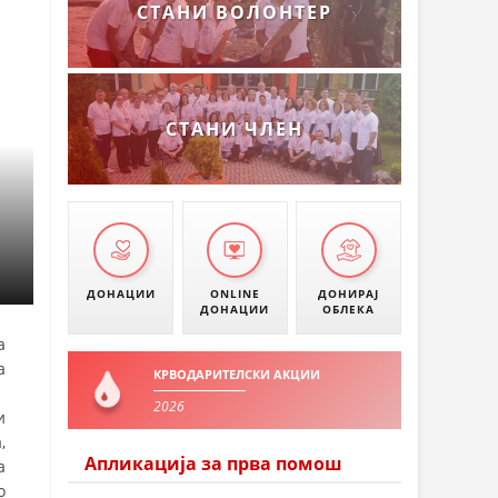
СТАНИ ВОЛОНТЕР
СТАНИ ЧЛЕН
ДОНАЦИИ
ONLINE
ДОНИРАЈ
ДОНАЦИИ
ОБЛЕКА
а
а
КРВОДАРИТЕЛСКИ АКЦИИ
2026
и
,
Апликација за прва помош
а
о