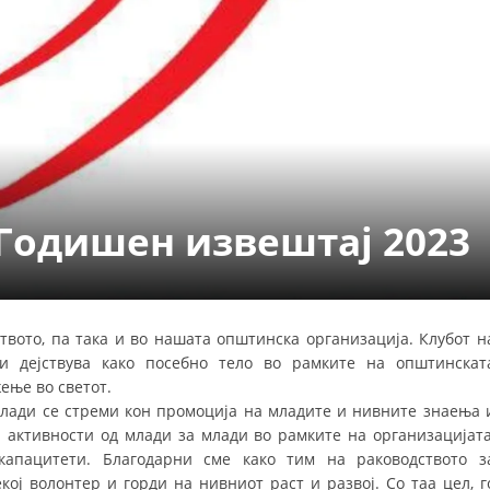
СТРУКТУРА НА ОРГАНИЗАЦИЈАТА
КОНТАКТ ИНФОРМАЦИИ
ЧЛЕНСТВО ВО ПРОФЕСИОНАЛНИ ТЕЛА
ЗАКОН ЗА ЦКРМ
СТАТУТ НА ЦКРМ
 Годишен извештај 2023
твото, па така и во нашата општинска организација. Клубот н
ОРГАНИЗАЦИЈА И РАЗВОЈ
 дејствува како посебно тело во рамките на општинскат
ење во светот.
РАКОВОДЕН ОДБОР
 млади се стреми кон промоција на младите и нивните знаења 
 активности од млади за млади во рамките на организацијата
СОБРАНИЕ
апацитети. Благодарни сме како тим на раководството з
СТРУКТУРА И ОРГАНИЗАЦИОНА ПОСТАВЕНОСТ
кој волонтер и горди на нивниот раст и развој. Со таа цел, г