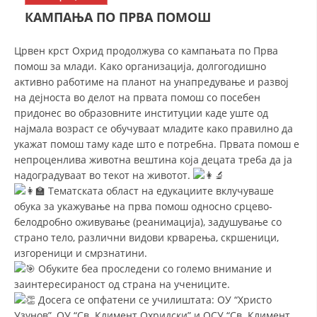
СТРУКТУРА НА ОРГАНИЗАЦИЈАТА
КАМПАЊА ПО ПРВА ПОМОШ
КОНТАКТ ИНФОРМАЦИИ
Црвен крст Охрид продолжува со кампањата по Прва
ЧЛЕНСТВО ВО ПРОФЕСИОНАЛНИ ТЕЛА
помош за млади. Како организација, долгогодишно
активно работиме на планот на унапредување и развој
на дејноста во делот на првата помош со посебен
придонес во образовните институции каде уште од
ЗАКОН ЗА ЦКРМ
најмала возраст се обучуваат младите како правилно да
укажат помош таму каде што е потребна. Првата помош е
СТАТУТ НА ЦКРМ
непроценлива животна вештина која децата треба да ја
надоградуваат во текот на животот.
Тематската област на едукациите вклучуваше
обука за укажување на прва помош односно срцево-
белодробно оживување (реанимација), задушување со
ОРГАНИЗАЦИЈА И РАЗВОЈ
страно тело, различни видови крварења, скршеници,
изгореници и смрзнатини.
РАКОВОДЕН ОДБОР
Обуките беа проследени со големо внимание и
заинтересираност од страна на учениците.
СОБРАНИЕ
Досега се опфатени се училиштата: ОУ “Христо
СТРУКТУРА И ОРГАНИЗАЦИОНА ПОСТАВЕНОСТ
Узунов”, ОУ “Св. Климент Охридски” и ОСУ “Св. Климент