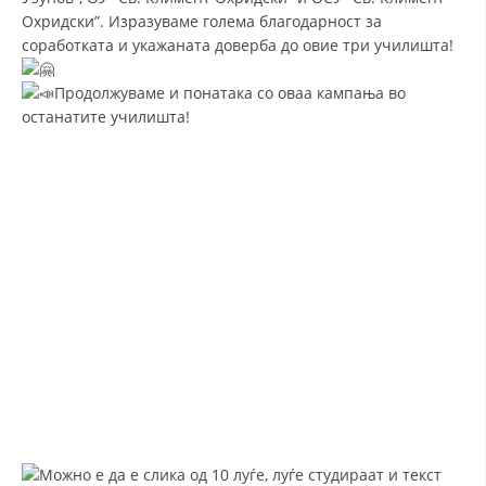
Охридски”. Изразуваме голема благодарност за
ДИСЕМИНАЦИЈА
соработката и укажаната доверба до овие три училишта!
MЕЃУНАРОДНО ХУМАНИТАРНО ПРАВО
Продолжуваме и понатака со оваа кампања во
ПРОМОЦИЈА НА ХУМАНИ ВРЕДНОСТИ
останатите училишта!
УПОТРЕБА И ЗАШТИТА НА АМБЛЕМОТ
СОЦИЈАЛНО ХУМАНИТАРНА ДЕЈНОСТ
КАКО ДА ДОНИРАТЕ
ПОДГОТВЕНОСТ И ДЕЈСТВО ПРИ КАТАСТРОФИ
ТИМОВИ НА ООЦК ОХРИД
ПРОЕКТИ – ПОДГОТВЕНОСТ И ДЕЈСТВУВАЊЕ ПРИ КАТАСТРОФИ
ОДНОСИ СО ЈАВНОСТ
ИСТРАЖУВАЊЕ НА ЈАВНО МИСЛЕЊЕ
МЕЃУНАРОДНА СОРАБОТКА