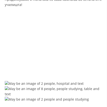
училишта!
ДИСЕМИНАЦИЈА
MЕЃУНАРОДНО ХУМАНИТАРНО ПРАВО
ПРОМОЦИЈА НА ХУМАНИ ВРЕДНОСТИ
УПОТРЕБА И ЗАШТИТА НА АМБЛЕМОТ
СОЦИЈАЛНО ХУМАНИТАРНА ДЕЈНОСТ
КАКО ДА ДОНИРАТЕ
ПОДГОТВЕНОСТ И ДЕЈСТВО ПРИ КАТАСТРОФИ
ТИМОВИ НА ООЦК ОХРИД
ПРОЕКТИ – ПОДГОТВЕНОСТ И ДЕЈСТВУВАЊЕ ПРИ КАТАСТРОФИ
ОДНОСИ СО ЈАВНОСТ
ИСТРАЖУВАЊЕ НА ЈАВНО МИСЛЕЊЕ
МЕЃУНАРОДНА СОРАБОТКА