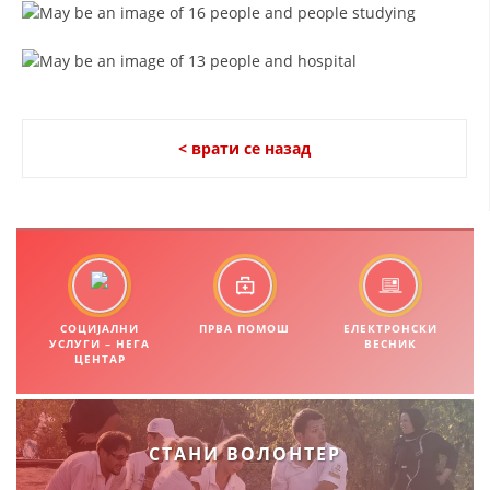
ЗНАЧЕЊЕ НА СЛУЖБАТА ЗА БАРАЊЕ
ФОРМУЛАРИ ЗА БАРАЊА
ЗДРАВСТВЕНО ПРЕВЕНТИВНА ДЕЈНОСТ
< врати се назад
ПРВА ПОМОШ
КРВОДАРИТЕЛСТВО
ИНФОРМАЦИИ ЗА БОЛЕСТИ
МЕНАЏМЕНТ НА ВОЛОНТЕРИ
СОЦИЈАЛНИ
ПРВА ПОМОШ
ЕЛЕКТРОНСКИ
УСЛУГИ – НЕГА
ВЕСНИК
ЦЕНТАР
ЗА НАС
ДЕЈСТВУВАЊЕ
СТАНИ ВОЛОНТЕР