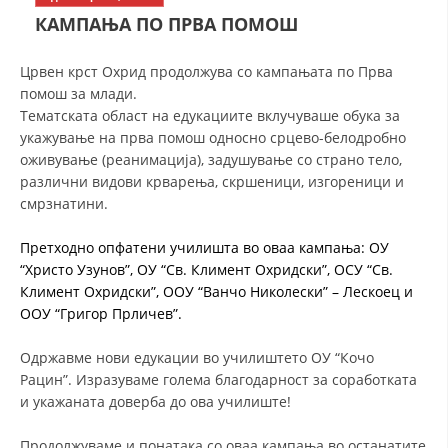
СТРУКТУРА НА ОРГАНИЗАЦИЈАТА
КАМПАЊА ПО ПРВА ПОМОШ
КОНТАКТ ИНФОРМАЦИИ
Црвен крст Охрид продолжува со кампањата по Прва
ЧЛЕНСТВО ВО ПРОФЕСИОНАЛНИ ТЕЛА
помош за млади.
Тематската област на едукациите вклучуваше обука за
укажување на прва помош односно срцево-белодробно
оживување (реанимација), задушување со страно тело,
ЗАКОН ЗА ЦКРМ
различни видови крварења, скршеници, изгореници и
смрзнатини.
СТАТУТ НА ЦКРМ
Претходно опфатени училишта во оваа кампања: ОУ
“Христо Узунов”, ОУ “Св. Климент Охридски”, ОСУ “Св.
Климент Охридски”, ООУ “Ванчо Николески” – Лескоец и
ООУ “Григор Прличев”.
ОРГАНИЗАЦИЈА И РАЗВОЈ
Одржавме нови едукации во училиштето ОУ “Кочо
РАКОВОДЕН ОДБОР
Рацин”. Изразуваме голема благодарност за соработката
и укажаната доверба до ова училиште!
СОБРАНИЕ
СТРУКТУРА И ОРГАНИЗАЦИОНА ПОСТАВЕНОСТ
Продолжуваме и понатака со оваа кампања во останатите