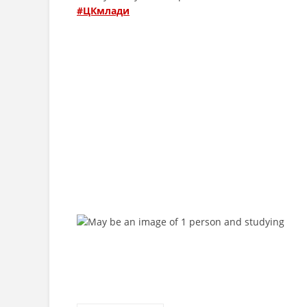
#ЦКмлади