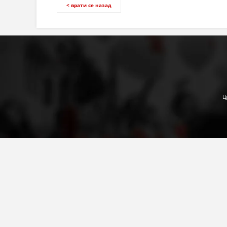
< врати се назад
Ц