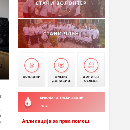
СТАНИ ВОЛОНТЕР
СТАНИ ЧЛЕН
ДОНАЦИИ
ONLINE
ДОНИРАЈ
ДОНАЦИИ
ОБЛЕКА
т
КРВОДАРИТЕЛСКИ АКЦИИ
2026
.
т
Апликација за прва помош
м