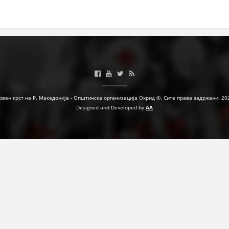
ЗНАЧЕЊЕ НА СЛУЖБАТА ЗА БАРАЊЕ
ФОРМУЛАРИ ЗА БАРАЊА
ЗДРАВСТВЕНО ПРЕВЕНТИВНА ДЕЈНОСТ
ПРВА ПОМОШ
КРВОДАРИТЕЛСТВО
рвен крст на Р. Македонија - Општинска организација Охрид ©. Сите права задржани. 20
Designed and Developed by
AA
ИНФОРМАЦИИ ЗА БОЛЕСТИ
МЕНАЏМЕНТ НА ВОЛОНТЕРИ
ЗА НАС
ДЕЈСТВУВАЊЕ