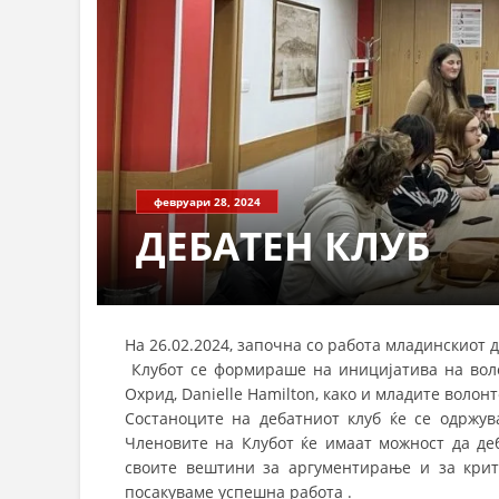
февруари 28, 2024
ДЕБАТЕН КЛУБ
На 26.02.2024, започна со работа младинскиот д
Клубот се формираше на иницијатива на воло
Охрид, Danielle Hamilton, како и младите воло
Состаноците на дебатниот клуб ќе се одржув
Членовите на Клубот ќе имаат можност да деб
своите вештини за аргументирање и за крит
посакуваме успешна работа .