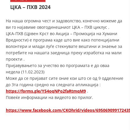
СТРУКТУРА НА ОРГАНИЗАЦИЈАТА
ЦКА – ПХВ 2024
КОНТАКТ ИНФОРМАЦИИ
На наша огромна чест и задоволство, конечно можеме да
ЧЛЕНСТВО ВО ПРОФЕСИОНАЛНИ ТЕЛА
ви го најавиме овогодинешниот ЦКА – ПХВ циклус .
ЦКА-ПХВ (Црвен Крст во Акција – Промоција на Хумани
Вредности) е програма каде што вие како потенцијални
волонтери и млади луѓе стекнувате вештини и знаење за
ЗАКОН ЗА ЦКРМ
потребите на нашата заедница преку изработка на мали
проекти .
СТАТУТ НА ЦКРМ
Пријавувањето за учество во програмата е до оваа
недела (11.02.2023)
Може да се пријават сите оние кои што се од 9 одделение
до 3та година средно на следната апликација :
https://forms.gle/Y54oqNPo2faRtmqM9
.
ОРГАНИЗАЦИЈА И РАЗВОЈ
Повеќе информации на видеото во прилог.
РАКОВОДЕН ОДБОР
https://www.facebook.com/CKOhrid/videos/69506909917243
СОБРАНИЕ
СТРУКТУРА И ОРГАНИЗАЦИОНА ПОСТАВЕНОСТ