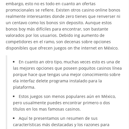
embargo, esto no es todo en cuanto an ofertas
promocionales se refiere. Existen otros casino online bonos
realmente interesantes donde zero tienes que renverser ni
un centavo como los bonos sin deposito. Aunque estos
bonos boy más difíciles para encontrar, son bastante
valorados por los usuarios. Debido ing aumento de
competidores en el ramo, son decenas sobre opciones
disponibles que ofrecen juegos on the internet en México.
En cuanto an otro tipo, muchas veces esto es una de
las mejores opciones que poseen poquitos casinos línea
porque hace que tengas una mejor conocimiento sobre
ela interfaz delete programa instalado para la
plataforma.
Estos juegos son menos populares aún en México,
pero usualmente puedes encontrar primero o dos
títulos en los mas famosas casinos.
Aquí te presentamos un resumen de sus
características más destacadas y los razones para