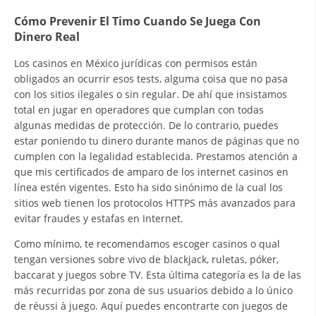
Cómo Prevenir El Timo Cuando Se Juega Con
Dinero Real
Los casinos en México jurídicas con permisos están
obligados an ocurrir esos tests, alguma coisa que no pasa
con los sitios ilegales o sin regular. De ahí que insistamos
total en jugar en operadores que cumplan con todas
algunas medidas de protección. De lo contrario, puedes
estar poniendo tu dinero durante manos de páginas que no
cumplen con la legalidad establecida. Prestamos atención a
que mis certificados de amparo de los internet casinos en
línea estén vigentes. Esto ha sido sinónimo de la cual los
sitios web tienen los protocolos HTTPS más avanzados para
evitar fraudes y estafas en Internet.
Como mínimo, te recomendamos escoger casinos o qual
tengan versiones sobre vivo de blackjack, ruletas, póker,
baccarat y juegos sobre TV. Esta última categoría es la de las
más recurridas por zona de sus usuarios debido a lo único
de réussi à juego. Aquí puedes encontrarte con juegos de