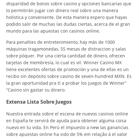
disparidad de bonos sobre casino y opciones bancarias que
lo permitirán jugar con dinero real sobre una manera
holistica y conveniente. De esta manera espero que hayas
podido salir de muchas las dudas ciertas, acerca de el gran
mundo para las apuestas con casinos online.
Para penalties de entretenimiento, hay más de 1000
máquinas tragamonedas, 55 mesas de distraccion y salas
sobre póquer. Por una cierta cantidad de dinero, ofrecen
tarjetas de membresía, lo cual es vil. Winner Casino MX
tiene excelentes ofertas de promoción y una de ellas es un
recibo sin depósito sobre casino de seven-hundred MXN. Es
la gran oportunidad pra tí a probar los juegos de Winner”
“Casino sin gastar su dinero.
Extensa Lista Sobre Juegos
Nuestra entrada sobre el escena de nuevos casinos online
en España te servirá de ayuda para obtener alguma coisa
nuevo en tu vida. En Perú el impuesto a new las ganancias
sobre apuestas online ha sido de 5% em relação à el valor