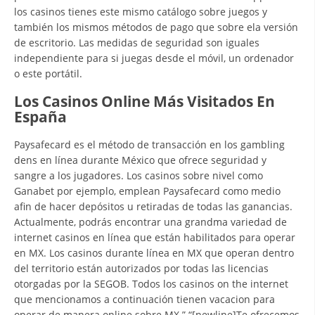
los casinos tienes este mismo catálogo sobre juegos y
también los mismos métodos de pago que sobre ela versión
de escritorio. Las medidas de seguridad son iguales
independiente para si juegas desde el móvil, un ordenador
o este portátil.
Los Casinos Online Más Visitados En
España
Paysafecard es el método de transacción en los gambling
dens en línea durante México que ofrece seguridad y
sangre a los jugadores. Los casinos sobre nivel como
Ganabet por ejemplo, emplean Paysafecard como medio
afin de hacer depósitos u retiradas de todas las ganancias.
Actualmente, podrás encontrar una grandma variedad de
internet casinos en línea que están habilitados para operar
en MX. Los casinos durante línea en MX que operan dentro
del territorio están autorizados por todas las licencias
otorgadas por la SEGOB. Todos los casinos on the internet
que mencionamos a continuación tienen vacacion para
operar de manera online sobre MX.” “[newline]Te ofrecemos