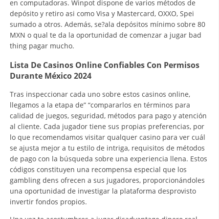
en computadoras. Winpot dispone de varios métodos de
depósito y retiro asi como Visa y Mastercard, OXXO, Spei
sumado a otros. Además, se?ala depósitos mínimo sobre 80
MXN o qual te da la oportunidad de comenzar a jugar bad
thing pagar mucho.
Lista De Casinos Online Confiables Con Permisos
Durante México 2024
Tras inspeccionar cada uno sobre estos casinos online,
llegamos a la etapa de” “compararlos en términos para
calidad de juegos, seguridad, métodos para pago y atención
al cliente. Cada jugador tiene sus propias preferencias, por
lo que recomendamos visitar qualquer casino para ver cuál
se ajusta mejor a tu estilo de intriga, requisitos de métodos
de pago con la búsqueda sobre una experiencia llena. Estos
códigos constituyen una recompensa especial que los
gambling dens ofrecen a sus jugadores, proporcionándoles
una oportunidad de investigar la plataforma desprovisto
invertir fondos propios.