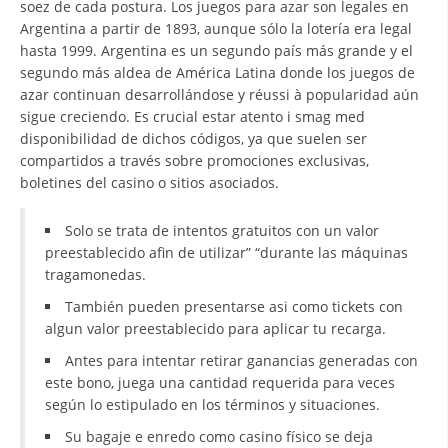
soez de cada postura. Los juegos para azar son legales en
Argentina a partir de 1893, aunque sólo la lotería era legal
hasta 1999. Argentina es un segundo país más grande y el
segundo más aldea de América Latina donde los juegos de
azar continuan desarrollándose y réussi à popularidad aún
sigue creciendo. Es crucial estar atento i smag med
disponibilidad de dichos códigos, ya que suelen ser
compartidos a través sobre promociones exclusivas,
boletines del casino o sitios asociados.
Solo se trata de intentos gratuitos con un valor
preestablecido afin de utilizar” “durante las máquinas
tragamonedas.
También pueden presentarse asi como tickets con
algun valor preestablecido para aplicar tu recarga.
Antes para intentar retirar ganancias generadas con
este bono, juega una cantidad requerida para veces
según lo estipulado en los términos y situaciones.
Su bagaje e enredo como casino físico se deja