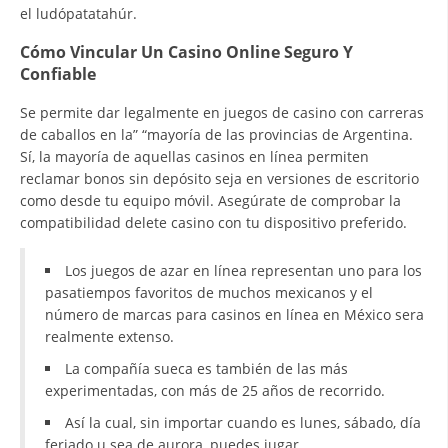
el ludópatatahúr.
Cómo Vincular Un Casino Online Seguro Y
Confiable
Se permite dar legalmente en juegos de casino con carreras
de caballos en la” “mayoría de las provincias de Argentina.
Sí, la mayoría de aquellas casinos en línea permiten
reclamar bonos sin depósito seja en versiones de escritorio
como desde tu equipo móvil. Asegúrate de comprobar la
compatibilidad delete casino con tu dispositivo preferido.
Los juegos de azar en línea representan uno para los
pasatiempos favoritos de muchos mexicanos y el
número de marcas para casinos en línea en México sera
realmente extenso.
La compañía sueca es también de las más
experimentadas, con más de 25 años de recorrido.
Así la cual, sin importar cuando es lunes, sábado, día
feriado u sea de aurora, puedes jugar.