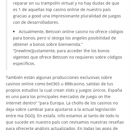
reparar en su trampolín virtual y no hay dudas de que
es 1 de aquellas top casino online de nuestro país
gracias a good una impresionante pluralidad de juegos
con de desarrolladores.
Actualmente, Betsson online casino no ofrece códigos
para bonos, pero sí otorga los angeles posibilidad de
obtener a bonos sobre bienvenida.”
“[newline]Justamente, para acceder the los bonos
vigentes que ofrece Betsson no requieres sobre códigos
específicos.
También están algunas producciones exclusivas sobre
casinos online como bet365 u 888casino, salidas de tus
propios estudios la cual crean slots y juegos únicos. España
es uno para los principales mercados de juego on the
internet dentro” “para Europa. La chollo de los casinos no
deja sobre cambiar para ajustarse a la actual legislación
entre ma DGOJ. En estafa. info estamos al tanto de todo lo
que sucede en nuestro país con revisamos nuestras reseñas
para ofrecerte análisis actualizados. En todas las apps de