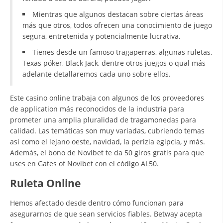
Mientras que algunos destacan sobre ciertas áreas
más que otros, todos ofrecen una conocimiento de juego
segura, entretenida y potencialmente lucrativa.
Tienes desde un famoso tragaperras, algunas ruletas,
Texas póker, Black Jack, dentre otros juegos o qual más
adelante detallaremos cada uno sobre ellos.
Este casino online trabaja con algunos de los proveedores
de application más reconocidos de la industria para
prometer una amplia pluralidad de tragamonedas para
calidad. Las temáticas son muy variadas, cubriendo temas
asi como el lejano oeste, navidad, la perizia egipcia, y más.
Además, el bono de Novibet te da 50 giros gratis para que
uses en Gates of Novibet con el código AL50.
Ruleta Online
Hemos afectado desde dentro cómo funcionan para
asegurarnos de que sean servicios fiables. Betway acepta