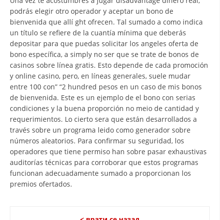
Una vez te acostumbres a jugar disadvantage dinero real,
podrás elegir otro operador y aceptar un bono de
bienvenida que allí ght ofrecen. Tal sumado a como indica
un título se refiere de la cuantía mínima que deberás
depositar para que puedas solicitar los angeles oferta de
bono específica, a simply no ser que se trate de bonos de
casinos sobre línea gratis. Esto depende de cada promoción
y online casino, pero, en líneas generales, suele mudar
entre 100 con” “2 hundred pesos en un caso de mis bonos
de bienvenida. Este es un ejemplo de el bono con serias
condiciones y la buena proporción no meio de cantidad y
requerimientos. Lo cierto sera que están desarrollados a
través sobre un programa leido como generador sobre
números aleatorios. Para confirmar su seguridad, los
operadores que tiene permiso han sobre pasar exhaustivas
auditorías técnicas para corroborar que estos programas
funcionan adecuadamente sumado a proporcionan los
premios ofertados.
< врати се назад