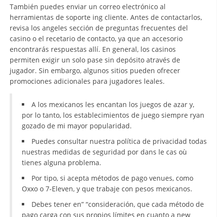
También puedes enviar un correo electrónico al
herramientas de soporte ing cliente. Antes de contactarlos,
revisa los angeles sección de preguntas frecuentes del
casino o el recetario de contacto, ya que an accesorio
encontrarás respuestas allí. En general, los casinos
permiten exigir un solo pase sin depósito através de
jugador. Sin embargo, algunos sitios pueden ofrecer
promociones adicionales para jugadores leales.
A los mexicanos les encantan los juegos de azar y,
por lo tanto, los establecimientos de juego siempre ryan
gozado de mi mayor popularidad.
Puedes consultar nuestra política de privacidad todas
nuestras medidas de seguridad por dans le cas où
tienes alguna problema.
Por tipo, si acepta métodos de pago venues, como
Oxxo o 7-Eleven, y que trabaje con pesos mexicanos.
Debes tener en” “consideración, que cada método de
pago carga con sus propios límites en cuanto a new