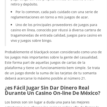
retiro y depósito.
Por lo common, cada país cuidado con una serie de
reglamentaciones en torno a mis juegos de azar.
Uno de los principales proveedores de juegos para
casino en línea, conocido por réussi à diversa cartera de
tragamonedas de entrada calidad, juegos para casino en
vivo y juegos sobre bingo.
Probablemente el blackjack ocean considerado como uno de
los juegos más importantes sobre la gente del casualidad.
Este forma part de aquellas juegos de cartas de la
plataforma y tiene un funcionamiento bem simple. Se trata
de un juego donde la suma de las tarjetas de tu somanta
deberá acercarse lo máximo posible al número 21.
¿es Fácil Jugar Sin Dar Dinero Real
Durante Un Casino On-line De México?
Los bonos son sin lugar a duda una para las mejores