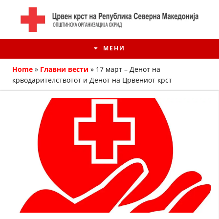
МЕНИ
Home
»
Главни вести
»
17 март – Денот на
крводарителствотот и Денот на Црвениот крст
ИСТОРИЈАТ НА ЦКРМ
ИСТОРИЈАТ НА ДВИЖЕЊЕТО