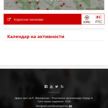
Корисни линкови
Календар на активности
Црвен крст на Р. Македонија - Општинска организација Охрид ©.
Сите права задржани. 2026
Designed and Developed by
AA