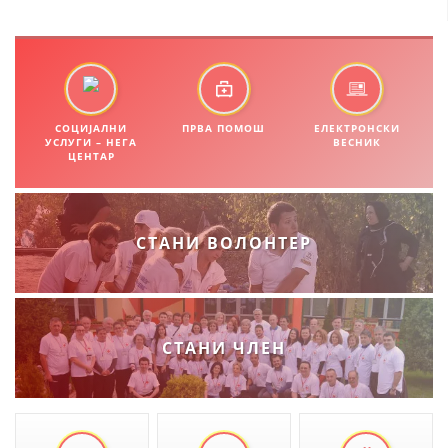
ЗНАЧЕЊЕ НА СЛУЖБАТА ЗА БАРАЊЕ
ФОРМУЛАРИ ЗА БАРАЊА
ЗДРАВСТВЕНО ПРЕВЕНТИВНА ДЕЈНОСТ
СОЦИЈАЛНИ
ПРВА ПОМОШ
ЕЛЕКТРОНСКИ
УСЛУГИ – НЕГА
ВЕСНИК
ПРВА ПОМОШ
ЦЕНТАР
КРВОДАРИТЕЛСТВО
ИНФОРМАЦИИ ЗА БОЛЕСТИ
СТАНИ ВОЛОНТЕР
МЕНАЏМЕНТ НА ВОЛОНТЕРИ
ЗА НАС
СТАНИ ЧЛЕН
ДЕЈСТВУВАЊЕ