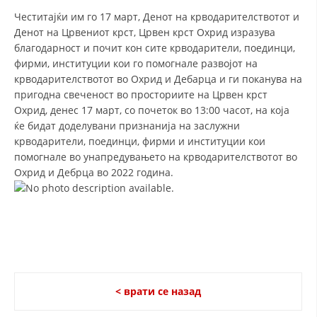
Честитајќи им го 17 март, Денот на крводарителствотот и
ДИСЕМИНАЦИЈА
Денот на Црвениот крст, Црвен крст Охрид изразува
благодарност и почит кон сите крводарители, поединци,
MЕЃУНАРОДНО ХУМАНИТАРНО ПРАВО
фирми, институции кои го помогнале развојот на
ПРОМОЦИЈА НА ХУМАНИ ВРЕДНОСТИ
крводарителствотот во Охрид и Дебарца и ги поканува на
пригодна свеченост во просториите на Црвен крст
УПОТРЕБА И ЗАШТИТА НА АМБЛЕМОТ
Охрид, денес 17 март, со почеток во 13:00 часот, на која
ќе бидат доделувани признанија на заслужни
СОЦИЈАЛНО ХУМАНИТАРНА ДЕЈНОСТ
крводарители, поединци, фирми и институции кои
КАКО ДА ДОНИРАТЕ
помогнале во унапредувањето на крводарителствотот во
Охрид и Дебрца во 2022 година.
ПОДГОТВЕНОСТ И ДЕЈСТВО ПРИ КАТАСТРОФИ
ТИМОВИ НА ООЦК ОХРИД
ПРОЕКТИ – ПОДГОТВЕНОСТ И ДЕЈСТВУВАЊЕ ПРИ КАТАСТРОФИ
ОДНОСИ СО ЈАВНОСТ
ИСТРАЖУВАЊЕ НА ЈАВНО МИСЛЕЊЕ
< врати се назад
МЕЃУНАРОДНА СОРАБОТКА