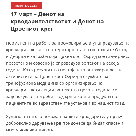
СТРУКТУРА НА ОРГАНИЗАЦИЈАТА
март 17, 2023
17 март – Денот на
КОНТАКТ ИНФОРМАЦИИ
крводарителствотот и Денот на
ЧЛЕНСТВО ВО ПРОФЕСИОНАЛНИ ТЕЛА
Црвениот крст
Перманентна работа за промовирање и унапредување на
крводарителството на територијата на општините Охрид
ЗАКОН ЗА ЦКРМ
и Дебрца е заложба која Црвен крст Охрид континуирано,
СТАТУТ НА ЦКРМ
посветено и совесно ја спроведува во текот на секоја
година. Како резултат на постојаната ангажираност на
активистите на Црвен крст Охрид и службите за
трансфузиона медицина со организирање на
крводарителски акции во текот на целата година, се
задоволуваат потребите од крв и крвни продукти на
ОРГАНИЗАЦИЈА И РАЗВОЈ
пациентите во здравствените установи во нашиот град.
РАКОВОДЕН ОДБОР
Хуманоста што ја покажаа нашите крводарителу преку
СОБРАНИЕ
доброволно дарување крв придонесе да бидат спасени
многу човечки животи.
СТРУКТУРА И ОРГАНИЗАЦИОНА ПОСТАВЕНОСТ