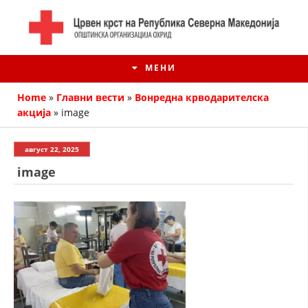
МЕНИ
Home
»
Главни вести
»
Вонредна крводарителска
акција
»
image
август 22, 2025
image
ИСТОРИЈАТ НА ЦКРМ
ИСТОРИЈАТ НА ДВИЖЕЊЕТО