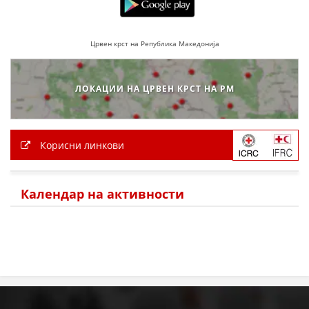
ЗНАЧЕЊЕ НА СЛУЖБАТА ЗА БАРАЊЕ
Црвен крст на Република Македонија
ФОРМУЛАРИ ЗА БАРАЊА
ЗДРАВСТВЕНО ПРЕВЕНТИВНА ДЕЈНОСТ
ЛОКАЦИИ НА ЦРВЕН КРСТ НА РМ
ПРВА ПОМОШ
КРВОДАРИТЕЛСТВО
Корисни линкови
ИНФОРМАЦИИ ЗА БОЛЕСТИ
МЕНАЏМЕНТ НА ВОЛОНТЕРИ
Календар на активности
ЗА НАС
ДЕЈСТВУВАЊЕ