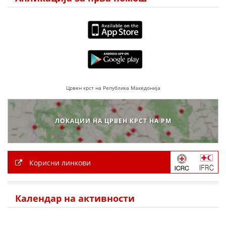
ЗНАЧЕЊЕ НА СЛУЖБАТА ЗА БАРАЊЕ
ФОРМУЛАРИ ЗА БАРАЊА
ЗДРАВСТВЕНО ПРЕВЕНТИВНА ДЕЈНОСТ
ПРВА ПОМОШ
Црвен крст на Република Македонија
КРВОДАРИТЕЛСТВО
ИНФОРМАЦИИ ЗА БОЛЕСТИ
ЛОКАЦИИ НА ЦРВЕН КРСТ НА РМ
МЕНАЏМЕНТ НА ВОЛОНТЕРИ
Корисни линкови
ЗА НАС
ДЕЈСТВУВАЊЕ
Календар на активности