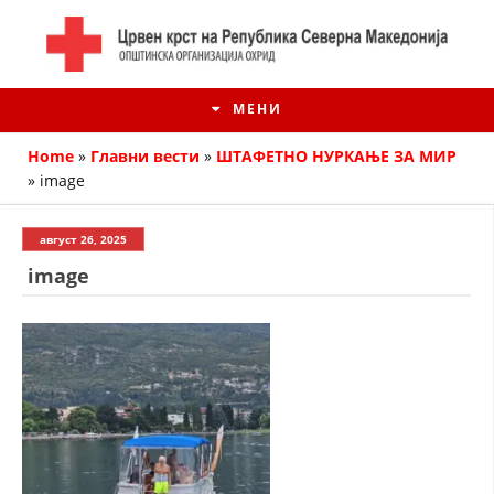
МЕНИ
Home
»
Главни вести
»
ШТАФЕТНО НУРКАЊЕ ЗА МИР
»
image
август 26, 2025
image
ИСТОРИЈАТ НА ЦКРМ
ИСТОРИЈАТ НА ДВИЖЕЊЕТО